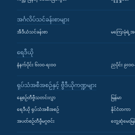
အင်္ဂလိပ်သင်ခန်းစာများ
အီဒီယံသင်ခန်းစာ
မကြေးမုံရဲ့အင
ရေဒီယို
နံနက်ပိုင်း ၆း၀၀-ရး၀၀
ညပိုင်း ၉း၀
ရုပ်သံအစီအစဉ်နှင့် ဗွီဒီယိုကဏ္ဍများ
နေ့စဉ်တီဗွီသတင်းလွှာ
မြန်မာ
ရေဒီယို ရုပ်သံအစီအစဉ်
နိုင်ငံတကာ
အပတ်စဉ်တီဗွီမဂ္ဂဇင်း
တွေ့ဆုံမေးမြန