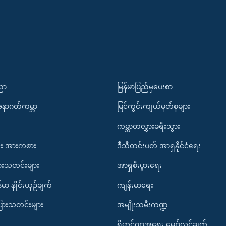
ပညာ
မြန်မာပြည်မှပေးစာ
အနာဂတ်ကမ္ဘာ
မြင်ကွင်းကျယ်မှတ်စုများ
ကမ္ဘာတလွှားခရီးသွား
း အားကစား
ဒီသီတင်းပတ် အာရှနိုင်ငံရေး
ားသတင်းများ
အာရှစီးပွားရေး
်မာ နှိုင်းယှဉ်ချက်
ကျန်းမာရေး
ပြားသတင်းများ
အမျိုးသမီးကဏ္ဍ
ရိုဟင်ဂျာအရေး မျှော်လင့်ချက်