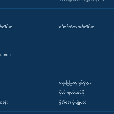
်္ဂလိပ်စာ
ရုပ်ရှင်ထဲက အင်္ဂလိပ်စာ
၀-၁၀း၀၀
ရေမြေခြားမှ ရုပ်ပုံလွှာ
ပိုလီဂရပ်ဖ်.အင်ဖို
်းခန်း
ဗွီအိုအေ ပုံပြရုပ်သံ