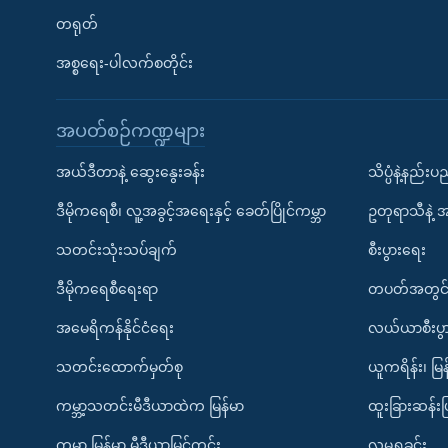
တရုတ်
အစ္စရေး-ပါလက်စတိုင်း
အပတ်စဉ်ကဏ္ဍများ
အယ်ဒီတာနဲ့ ဆွေးနွေးခန်း
သိပ္ပံနဲ့နည်း
ဒီမိုကရေစီ၊ လူ့အခွင့်အရေးနှင့် ခေတ်ပြိုင်ကမ္ဘာ
ဥတုရာသီနဲ့ 
သတင်းသုံးသပ်ချက်
စီးပွားရေး
ဒီမိုကရေစီရေးရာ
တပတ်အတွင်
အမေရိကန်နိုင်ငံရေး
လယ်ယာစီးပွ
သတင်းထောက်မှတ်စု
ယူကရိန်း၊ မြန
ကမ္ဘာ့သတင်းမီဒီယာထဲက မြန်မာ
ထူးခြားဆန်း
ကမ္ဘာ့ မြန်မာ့ မီဒီယာမြင်ကွင်း
လူမှုရှုခင်း