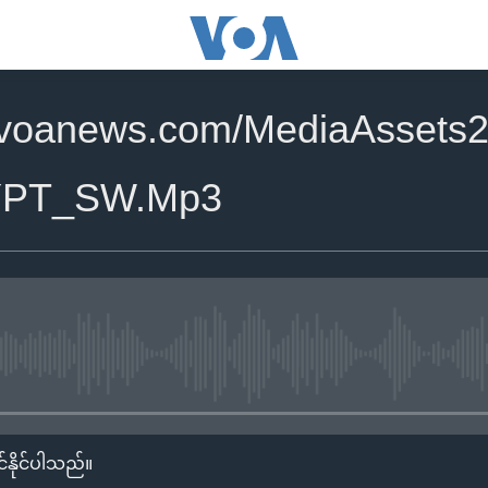
.voanews.com/MediaAssets2
YPT_SW.Mp3
No media source currently availa
်နိုင်ပါသည်။