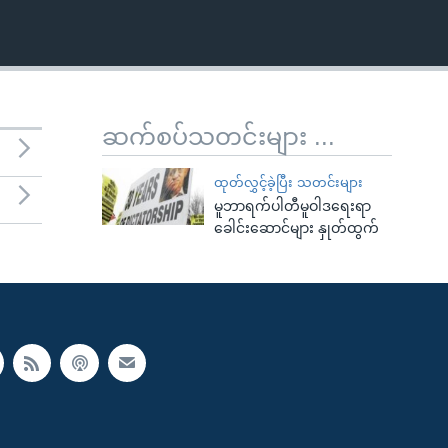
ဆက်စပ်သတင်းများ ...
ထုတ်လွှင့်ခဲ့ပြီး သတင်းများ
မူဘာရက်ပါတီမူဝါဒရေးရာ
ခေါင်းဆောင်များ နှုတ်ထွက်