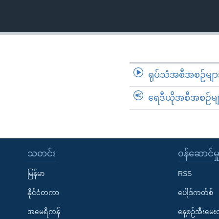
သုတပဒေသာ အင်္ဂလိပ်စာ
အ
ညွန်း
စာမျက်နှာ
သို့
ကျော်
ကြည့်
ရုပ်သံအစီအစဉ်မျာ
ရန်
ရှာဖွေ
ရေဒီယိုအစီအစဉ်မျ
ရန်
နေရာ
သို့
ကျော်
သတင်း
၀န်ဆောင်မှ
ရန်
မြန်မာ
RSS
နိုင်ငံတကာ
ပေါ့ဒ်ကတ်စ်
အမေရိကန်
နေ့စဉ်အီးမေ