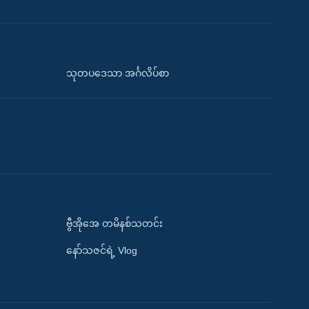
သုတပဒေသာ အင်္ဂလိပ်စာ
ဗွီအိုအေ တမိနစ်သတင်း
နော်သဇင်ရဲ့ Vlog