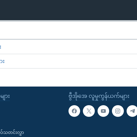
း
ား
ုများ
ဗွီအိုအေ လူမှုကွန်ယက်များ
းလ်သတင်းလွှာ