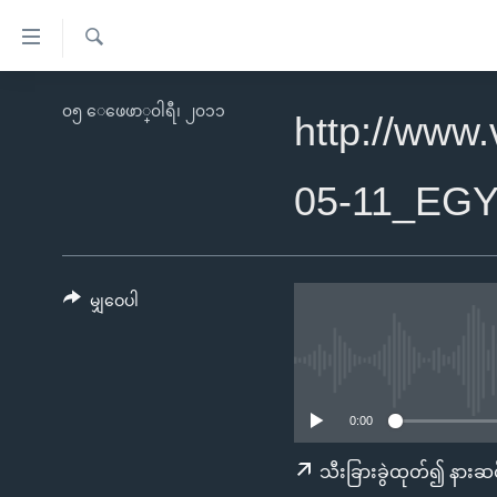
သုံး
ရ
ရှာဖွေ
လွယ်ကူ
မူလစာမျက်နှာ
၀၅ ေဖေဖာ္၀ါရီ၊ ၂၀၁၁
ရ
http://www
စေ
မြန်မာ
လာ
သည့်
ဒ်
ကမ္ဘာ့သတင်းများ
05-11_EG
Link
ဗွီဒီယို
နိုင်ငံတကာ
များ
သတင်းလွတ်လပ်ခွင့်
အမေရိကန်
ပင်မ
ရပ်ဝန်းတခု လမ်းတခု အလွန်
တရုတ်
မျှဝေပါ
အကြောင်းအရာ
အင်္ဂလိပ်စာလေ့လာမယ်
အစ္စရေး-ပါလက်စတိုင်း
သို့
အပတ်စဉ်ကဏ္ဍများ
အမေရိကန်သုံးအီဒီယံ
ကျော်
ကြည့်
ရေဒီယိုနှင့်ရုပ်သံ အချက်အလက်များ
မကြေးမုံရဲ့ အင်္ဂလိပ်စာ
ရေဒီယို
0:00
ရန်
ရေဒီယို/တီဗွီအစီအစဉ်
ရုပ်ရှင်ထဲက အင်္ဂလိပ်စာ
တီဗွီ
သီးခြားခွဲထုတ်၍ နားဆင
ပင်မ