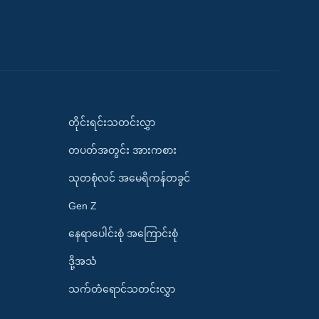
တိုင်းရင်းသတင်းလွှာ
တပတ်အတွင်း အားကစား
သုတစုံလင် အမေရိကန်တခွင်
Gen Z
နေရာပေါင်းစုံ အကြောင်းစုံ
ဒို့အသံ
သက်တံရောင်သတင်းလွှာ