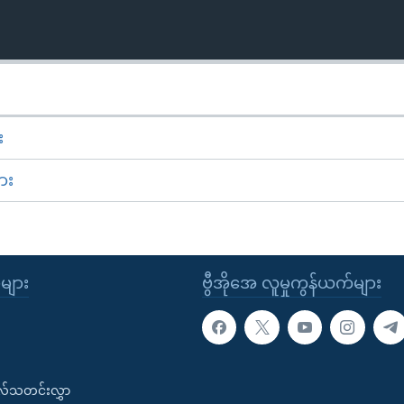
း
ား
ုများ
ဗွီအိုအေ လူမှုကွန်ယက်များ
းလ်သတင်းလွှာ