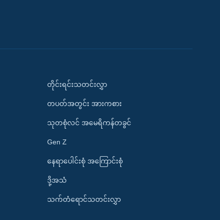
တိုင်းရင်းသတင်းလွှာ
တပတ်အတွင်း အားကစား
သုတစုံလင် အမေရိကန်တခွင်
Gen Z
နေရာပေါင်းစုံ အကြောင်းစုံ
ဒို့အသံ
သက်တံရောင်သတင်းလွှာ