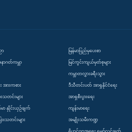
ပညာ
မြန်မာပြည်မှပေးစာ
အနာဂတ်ကမ္ဘာ
မြင်ကွင်းကျယ်မှတ်စုများ
ကမ္ဘာတလွှားခရီးသွား
း အားကစား
ဒီသီတင်းပတ် အာရှနိုင်ငံရေး
ားသတင်းများ
အာရှစီးပွားရေး
်မာ နှိုင်းယှဉ်ချက်
ကျန်းမာရေး
ပြားသတင်းများ
အမျိုးသမီးကဏ္ဍ
ရိုဟင်ဂျာအရေး မျှော်လင့်ချက်