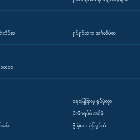
်္ဂလိပ်စာ
ရုပ်ရှင်ထဲက အင်္ဂလိပ်စာ
၀-၁၀း၀၀
ရေမြေခြားမှ ရုပ်ပုံလွှာ
ပိုလီဂရပ်ဖ်.အင်ဖို
်းခန်း
ဗွီအိုအေ ပုံပြရုပ်သံ