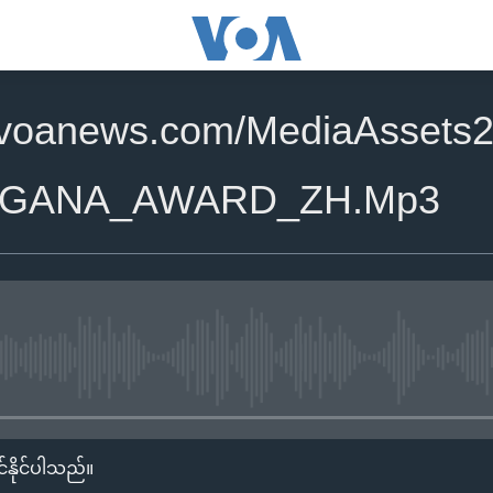
.voanews.com/MediaAssets2
RGANA_AWARD_ZH.Mp3
No media source currently availa
်နိုင်ပါသည်။