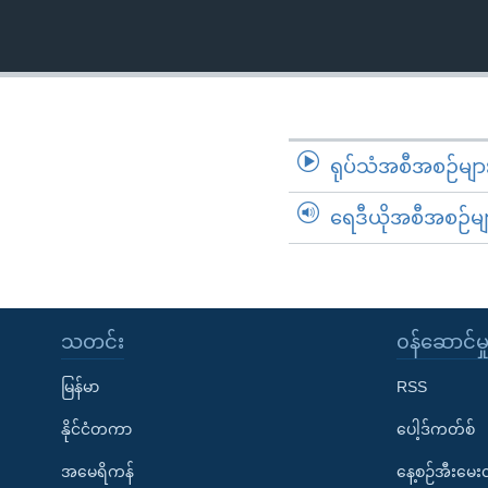
သုတပဒေသာ အင်္ဂလိပ်စာ
အ
ညွန်း
စာမျက်နှာ
သို့
ကျော်
ကြည့်
ရုပ်သံအစီအစဉ်မျာ
ရန်
ရှာဖွေ
ရေဒီယိုအစီအစဉ်မျ
ရန်
နေရာ
သို့
ကျော်
သတင်း
၀န်ဆောင်မှ
ရန်
မြန်မာ
RSS
နိုင်ငံတကာ
ပေါ့ဒ်ကတ်စ်
အမေရိကန်
နေ့စဉ်အီးမေ