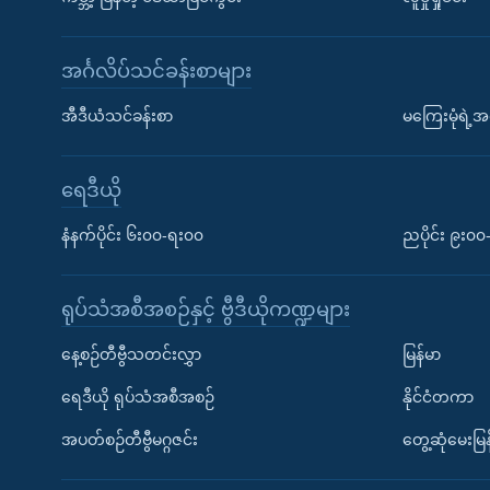
အင်္ဂလိပ်သင်ခန်းစာများ
အီဒီယံသင်ခန်းစာ
မကြေးမုံရဲ့အင
ရေဒီယို
နံနက်ပိုင်း ၆း၀၀-ရး၀၀
ညပိုင်း ၉း၀
ရုပ်သံအစီအစဉ်နှင့် ဗွီဒီယိုကဏ္ဍများ
နေ့စဉ်တီဗွီသတင်းလွှာ
မြန်မာ
ရေဒီယို ရုပ်သံအစီအစဉ်
နိုင်ငံတကာ
အပတ်စဉ်တီဗွီမဂ္ဂဇင်း
တွေ့ဆုံမေးမြန