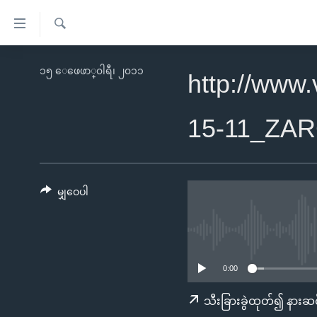
သုံး
ရ
ရှာဖွေ
လွယ်ကူ
မူလစာမျက်နှာ
၁၅ ေဖေဖာ္၀ါရီ၊ ၂၀၁၁
ရ
http://www
စေ
မြန်မာ
လာ
သည့်
ဒ်
ကမ္ဘာ့သတင်းများ
15-11_ZA
Link
ဗွီဒီယို
နိုင်ငံတကာ
များ
သတင်းလွတ်လပ်ခွင့်
အမေရိကန်
ပင်မ
ရပ်ဝန်းတခု လမ်းတခု အလွန်
တရုတ်
မျှဝေပါ
အကြောင်းအရာ
အင်္ဂလိပ်စာလေ့လာမယ်
အစ္စရေး-ပါလက်စတိုင်း
သို့
အပတ်စဉ်ကဏ္ဍများ
အမေရိကန်သုံးအီဒီယံ
ကျော်
ကြည့်
ရေဒီယိုနှင့်ရုပ်သံ အချက်အလက်များ
မကြေးမုံရဲ့ အင်္ဂလိပ်စာ
ရေဒီယို
0:00
ရန်
ရေဒီယို/တီဗွီအစီအစဉ်
ရုပ်ရှင်ထဲက အင်္ဂလိပ်စာ
တီဗွီ
သီးခြားခွဲထုတ်၍ နားဆင
ပင်မ