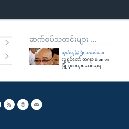
ဆက်စပ်သတင်းများ ...
ထုတ်လွှင့်ခဲ့ပြီး သတင်းများ
လူရွှင်တော် ဇာဂနာ Bremen
မြို့ ဂုဏ်ထူးဆောင်ဆုရ