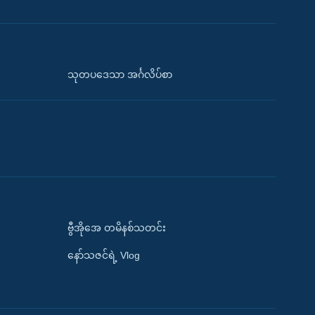
သုတပဒေသာ အင်္ဂလိပ်စာ
ဗွီအိုအေ တမိနစ်သတင်း
နော်သဇင်ရဲ့ Vlog