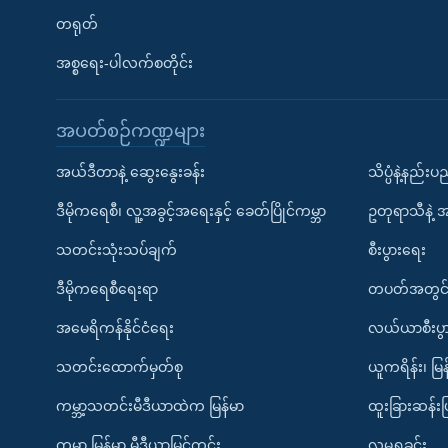
တရုတ်
အစ္စရေး-ပါလက်စတိုင်း
အပတ်စဉ်ကဏ္ဍများ
အယ်ဒီတာနဲ့ ဆွေးနွေးခန်း
သိပ္ပံနဲ့နည်း
ဒီမိုကရေစီ၊ လူ့အခွင့်အရေးနှင့် ခေတ်ပြိုင်ကမ္ဘာ
ဥတုရာသီနဲ့ 
သတင်းသုံးသပ်ချက်
စီးပွားရေး
ဒီမိုကရေစီရေးရာ
တပတ်အတွင်
အမေရိကန်နိုင်ငံရေး
လယ်ယာစီးပွ
သတင်းထောက်မှတ်စု
ယူကရိန်း၊ မြန
ကမ္ဘာ့သတင်းမီဒီယာထဲက မြန်မာ
ထူးခြားဆန်း
ကမ္ဘာ့ မြန်မာ့ မီဒီယာမြင်ကွင်း
လူမှုရှုခင်း