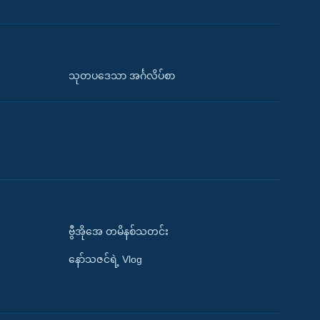
သုတပဒေသာ အင်္ဂလိပ်စာ
ဗွီအိုအေ တမိနစ်သတင်း
နော်သဇင်ရဲ့ Vlog