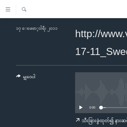
သုံး
ရ
ရှာဖွေ
လွယ်ကူ
မူလစာမျက်နှာ
၁၇ ေဖေဖာ္၀ါရီ၊ ၂၀၁၁
ရ
http://www
စေ
မြန်မာ
လာ
သည့်
ဒ်
ကမ္ဘာ့သတင်းများ
17-11_Sw
Link
ဗွီဒီယို
နိုင်ငံတကာ
များ
သတင်းလွတ်လပ်ခွင့်
အမေရိကန်
ပင်မ
ရပ်ဝန်းတခု လမ်းတခု အလွန်
တရုတ်
မျှဝေပါ
အကြောင်းအရာ
အင်္ဂလိပ်စာလေ့လာမယ်
အစ္စရေး-ပါလက်စတိုင်း
သို့
အပတ်စဉ်ကဏ္ဍများ
အမေရိကန်သုံးအီဒီယံ
ကျော်
ကြည့်
ရေဒီယိုနှင့်ရုပ်သံ အချက်အလက်များ
မကြေးမုံရဲ့ အင်္ဂလိပ်စာ
ရေဒီယို
0:00
ရန်
ရေဒီယို/တီဗွီအစီအစဉ်
ရုပ်ရှင်ထဲက အင်္ဂလိပ်စာ
တီဗွီ
သီးခြားခွဲထုတ်၍ နားဆင
ပင်မ