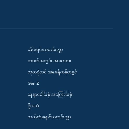
တိုင်းရင်းသတင်းလွှာ
တပတ်အတွင်း အားကစား
သုတစုံလင် အမေရိကန်တခွင်
Gen Z
နေရာပေါင်းစုံ အကြောင်းစုံ
ဒို့အသံ
သက်တံရောင်သတင်းလွှာ