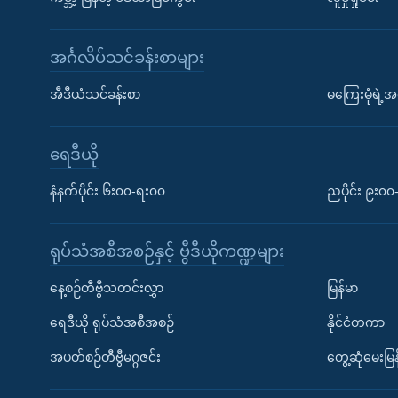
အင်္ဂလိပ်သင်ခန်းစာများ
အီဒီယံသင်ခန်းစာ
မကြေးမုံရဲ့အင
ရေဒီယို
နံနက်ပိုင်း ၆း၀၀-ရး၀၀
ညပိုင်း ၉း၀
ရုပ်သံအစီအစဉ်နှင့် ဗွီဒီယိုကဏ္ဍများ
နေ့စဉ်တီဗွီသတင်းလွှာ
မြန်မာ
ရေဒီယို ရုပ်သံအစီအစဉ်
နိုင်ငံတကာ
အပတ်စဉ်တီဗွီမဂ္ဂဇင်း
တွေ့ဆုံမေးမြန