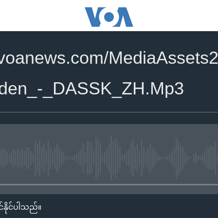
.voanews.com/MediaAssets2
eden_-_DASSK_ZH.Mp3
No media source currently availa
်နိုင်ပါသည်။