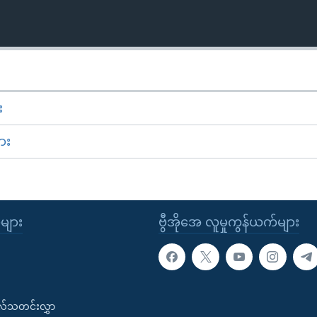
း
ား
ုများ
ဗွီအိုအေ လူမှုကွန်ယက်များ
းလ်သတင်းလွှာ