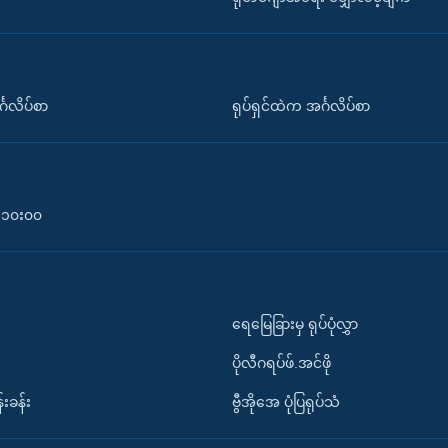
်္ဂလိပ်စာ
ရုပ်ရှင်ထဲက အင်္ဂလိပ်စာ
၀-၁၀း၀၀
ရေမြေခြားမှ ရုပ်ပုံလွှာ
ပိုလီဂရပ်ဖ်.အင်ဖို
်းခန်း
ဗွီအိုအေ ပုံပြရုပ်သံ