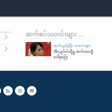
ဆက်စပ်သတင်းများ ...
ထုတ်လွှင့်ခဲ့ပြီး သတင်းများ
အီးယူပိတ်ဆို့မှု ဆက်ထားဖို့
ဒေါ်စုပြော