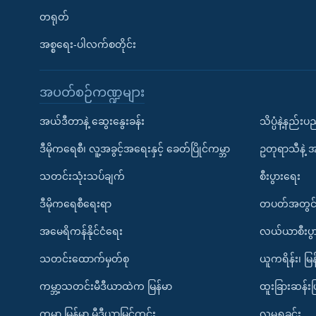
တရုတ်
အစ္စရေး-ပါလက်စတိုင်း
အပတ်စဉ်ကဏ္ဍများ
အယ်ဒီတာနဲ့ ဆွေးနွေးခန်း
သိပ္ပံနဲ့နည်း
ဒီမိုကရေစီ၊ လူ့အခွင့်အရေးနှင့် ခေတ်ပြိုင်ကမ္ဘာ
ဥတုရာသီနဲ့ 
သတင်းသုံးသပ်ချက်
စီးပွားရေး
ဒီမိုကရေစီရေးရာ
တပတ်အတွင်
အမေရိကန်နိုင်ငံရေး
လယ်ယာစီးပွ
သတင်းထောက်မှတ်စု
ယူကရိန်း၊ မြန
ကမ္ဘာ့သတင်းမီဒီယာထဲက မြန်မာ
ထူးခြားဆန်း
ကမ္ဘာ့ မြန်မာ့ မီဒီယာမြင်ကွင်း
လူမှုရှုခင်း