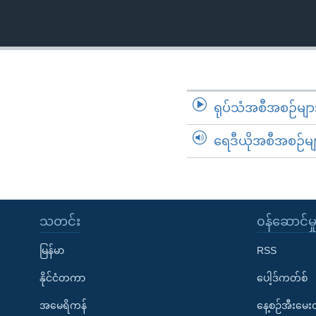
သုတပဒေသာ အင်္ဂလိပ်စာ
အ
ညွန်း
စာမျက်နှာ
သို့
ကျော်
ကြည့်
ရုပ်သံအစီအစဉ်မျာ
ရန်
ရှာဖွေ
ရေဒီယိုအစီအစဉ်မျ
ရန်
နေရာ
သို့
ကျော်
သတင်း
၀န်ဆောင်မှ
ရန်
မြန်မာ
RSS
နိုင်ငံတကာ
ပေါ့ဒ်ကတ်စ်
အမေရိကန်
နေ့စဉ်အီးမေ