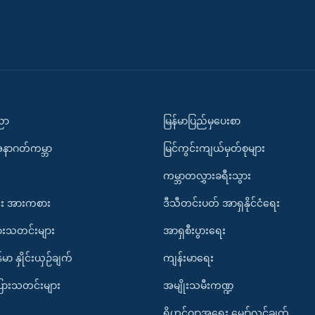
ပညာ
မြန်မာပြည်မှပေးစာ
အနာဂတ်ကမ္ဘာ
မြင်ကွင်းကျယ်မှတ်စုများ
ကမ္ဘာတလွှားခရီးသွား
း အားကစား
ဒီသီတင်းပတ် အာရှနိုင်ငံရေး
ားသတင်းများ
အာရှစီးပွားရေး
်မာ နှိုင်းယှဉ်ချက်
ကျန်းမာရေး
ပြားသတင်းများ
အမျိုးသမီးကဏ္ဍ
ရိုဟင်ဂျာအရေး မျှော်လင့်ချက်