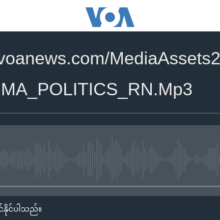
.voanews.com/MediaAssets2
RMA_POLITICS_RN.Mp3
No media source currently availa
်နိုင်ပါသည်။