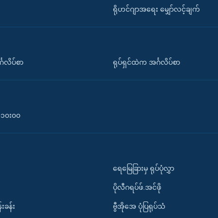
ရိုဟင်ဂျာအရေး မျှော်လင့်ချက်
်္ဂလိပ်စာ
ရုပ်ရှင်ထဲက အင်္ဂလိပ်စာ
၀-၁၀း၀၀
ရေမြေခြားမှ ရုပ်ပုံလွှာ
ပိုလီဂရပ်ဖ်.အင်ဖို
်းခန်း
ဗွီအိုအေ ပုံပြရုပ်သံ