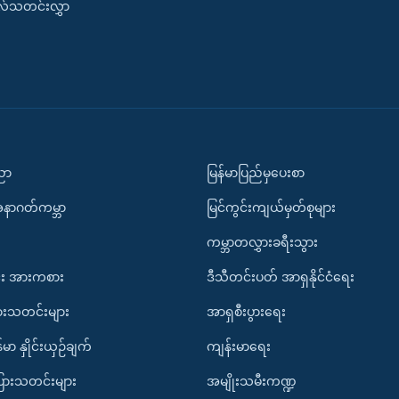
းလ်သတင်းလွှာ
ပညာ
မြန်မာပြည်မှပေးစာ
အနာဂတ်ကမ္ဘာ
မြင်ကွင်းကျယ်မှတ်စုများ
ကမ္ဘာတလွှားခရီးသွား
း အားကစား
ဒီသီတင်းပတ် အာရှနိုင်ငံရေး
ားသတင်းများ
အာရှစီးပွားရေး
်မာ နှိုင်းယှဉ်ချက်
ကျန်းမာရေး
ပြားသတင်းများ
အမျိုးသမီးကဏ္ဍ