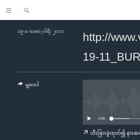
သုံး
ရ
ရှာဖွေ
လွယ်ကူ
မူလစာမျက်နှာ
၁၉ ေဖေဖာ္၀ါရီ၊ ၂၀၁၁
ရ
http://www
စေ
မြန်မာ
လာ
သည့်
ဒ်
ကမ္ဘာ့သတင်းများ
19-11_BU
Link
ဗွီဒီယို
နိုင်ငံတကာ
များ
သတင်းလွတ်လပ်ခွင့်
အမေရိကန်
ပင်မ
ရပ်ဝန်းတခု လမ်းတခု အလွန်
တရုတ်
မျှဝေပါ
အကြောင်းအရာ
အင်္ဂလိပ်စာလေ့လာမယ်
အစ္စရေး-ပါလက်စတိုင်း
သို့
အပတ်စဉ်ကဏ္ဍများ
အမေရိကန်သုံးအီဒီယံ
ကျော်
ကြည့်
ရေဒီယိုနှင့်ရုပ်သံ အချက်အလက်များ
မကြေးမုံရဲ့ အင်္ဂလိပ်စာ
ရေဒီယို
0:00
ရန်
ရေဒီယို/တီဗွီအစီအစဉ်
ရုပ်ရှင်ထဲက အင်္ဂလိပ်စာ
တီဗွီ
သီးခြားခွဲထုတ်၍ နားဆင
ပင်မ