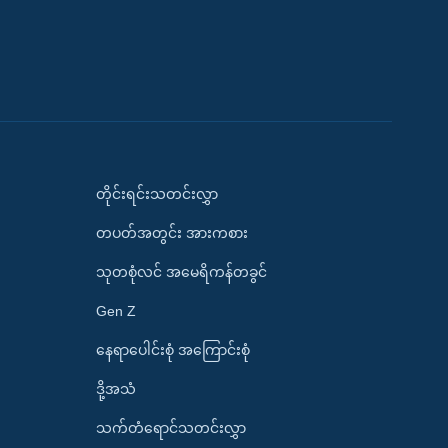
တိုင်းရင်းသတင်းလွှာ
တပတ်အတွင်း အားကစား
သုတစုံလင် အမေရိကန်တခွင်
Gen Z
နေရာပေါင်းစုံ အကြောင်းစုံ
ဒို့အသံ
သက်တံရောင်သတင်းလွှာ