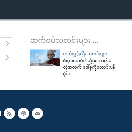
ဆက်စပ်သတင်းများ ...
ထုတ်လွှင့်ခဲ့ပြီး သတင်းများ
စီးပွားရေးပိတ်ဆို့မှုထောက်ခံ
တဲ့အတွက် ဒေါ်စုကိုတောင်းပန်
ခိုင်း