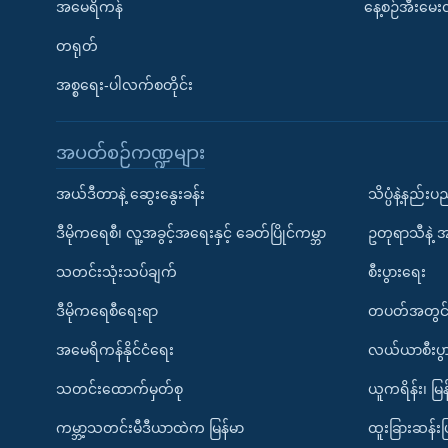
အမေရိကန်
နေ့စဉ်အီးမေ
တရုတ်
အစ္စရေး-ပါလက်စတိုင်း
အပတ်စဉ်ကဏ္ဍများ
အယ်ဒီတာနဲ့ ဆွေးနွေးခန်း
သိပ္ပံနဲ့နည်း
ဒီမိုကရေစီ၊ လူ့အခွင့်အရေးနှင့် ခေတ်ပြိုင်ကမ္ဘာ
ဥတုရာသီနဲ့ 
သတင်းသုံးသပ်ချက်
စီးပွားရေး
ဒီမိုကရေစီရေးရာ
တပတ်အတွင်
အမေရိကန်နိုင်ငံရေး
လယ်ယာစီးပွ
သတင်းထောက်မှတ်စု
ယူကရိန်း၊ မြန
ကမ္ဘာ့သတင်းမီဒီယာထဲက မြန်မာ
ထူးခြားဆန်း