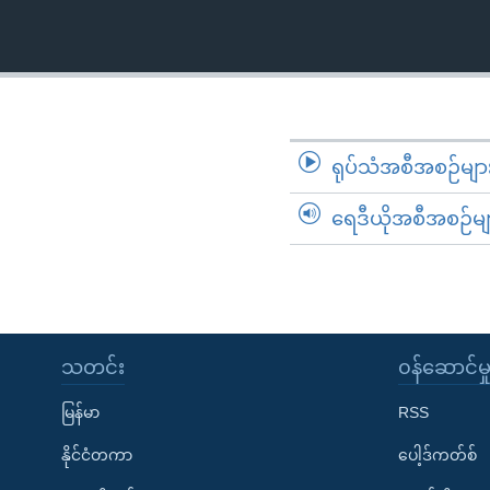
သုတပဒေသာ အင်္ဂလိပ်စာ
အ
ညွန်း
စာမျက်နှာ
သို့
ကျော်
ကြည့်
ရုပ်သံအစီအစဉ်မျာ
ရန်
ရှာဖွေ
ရေဒီယိုအစီအစဉ်မျ
ရန်
နေရာ
သို့
ကျော်
ရန်
သတင်း
၀န်ဆောင်မှ
မြန်မာ
RSS
နိုင်ငံတကာ
ပေါ့ဒ်ကတ်စ်