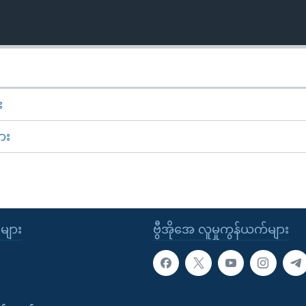
း
ား
ုများ
ဗွီအိုအေ လူမှုကွန်ယက်များ