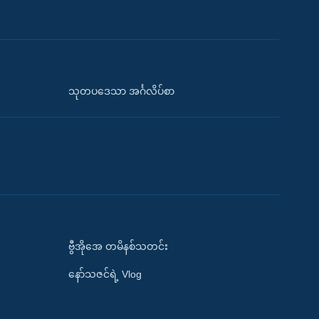
သုတပဒေသာ အင်္ဂလိပ်စာ
ဗွီအိုအေ တမိနစ်သတင်း
နော်သဇင်ရဲ့ Vlog