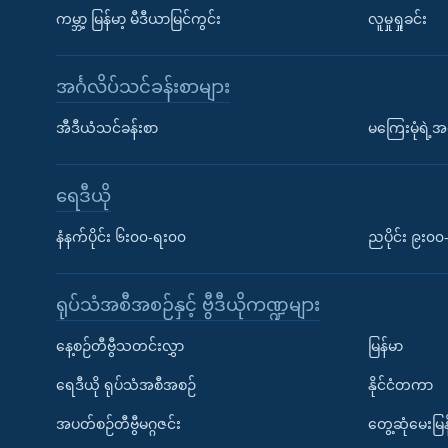
ကမ္ဘာ့ မြန်မာ့ မီဒီယာမြင်ကွင်း
လူမှုရှုခင်း
အင်္ဂလိပ်သင်ခန်းစာများ
အီဒီယံသင်ခန်းစာ
မကြေးမုံရဲ့အင
ရေဒီယို
နံနက်ပိုင်း ၆း၀၀-ရး၀၀
ညပိုင်း ၉း၀
ရုပ်သံအစီအစဉ်နှင့် ဗွီဒီယိုကဏ္ဍများ
နေ့စဉ်တီဗွီသတင်းလွှာ
မြန်မာ
ရေဒီယို ရုပ်သံအစီအစဉ်
နိုင်ငံတကာ
အပတ်စဉ်တီဗွီမဂ္ဂဇင်း
တွေ့ဆုံမေးမြန