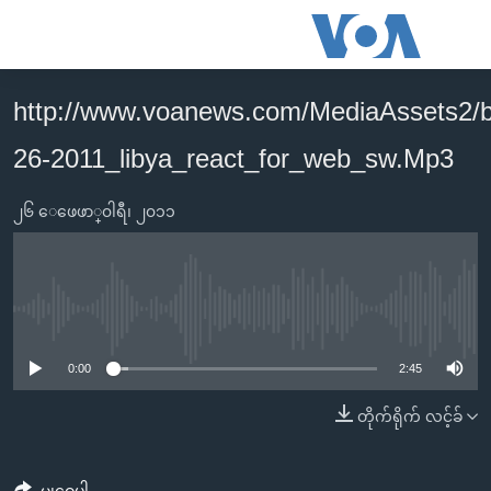
သုံး
ရ
လွယ်ကူ
http://www.voanews.com/MediaAssets2/
မူလစာမျက်နှာ
စေ
26-2011_libya_react_for_web_sw.Mp3
မြန်မာ
သည့်
ကမ္ဘာ့သတင်းများ
Link
၂၆ ေဖေဖာ္၀ါရီ၊ ၂၀၁၁
ဗွီဒီယို
နိုင်ငံတကာ
များ
သတင်းလွတ်လပ်ခွင့်
အမေရိကန်
ပင်မ
ရပ်ဝန်းတခု လမ်းတခု အလွန်
တရုတ်
အကြောင်းအရာ
No media source currently available
သို့
အင်္ဂလိပ်စာလေ့လာမယ်
အစ္စရေး-ပါလက်စတိုင်း
0:00
2:45
ကျော်
အပတ်စဉ်ကဏ္ဍများ
အမေရိကန်သုံးအီဒီယံ
ကြည့်
တိုက်ရိုက် လင့်ခ်
ရေဒီယိုနှင့်ရုပ်သံ အချက်အလက်များ
မကြေးမုံရဲ့ အင်္ဂလိပ်စာ
ရေဒီယို
ရန်
ပင်မ
ရေဒီယို/တီဗွီအစီအစဉ်
ရုပ်ရှင်ထဲက အင်္ဂလိပ်စာ
တီဗွီ