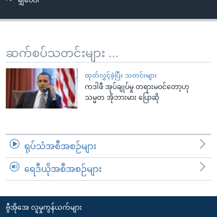
မျှဝေပါ
အ
သုတပဒေသာ အင်္ဂလိပ်စာ
ညွန်း
Learning English
စာမျက်နှာ
သို့
ဗွီအိုအေ လူမှုကွန်ယက်များ
ဆက်စပ်သတင်းများ ...
ကျော်
ကြည့်
ထုတ်လွှင့်ခဲ့ပြီး သတင်းများ
ရန်
ကဒါဖီ အုပ်ချုပ်မှု တရားမဝင်တော့ဟု
ဘာသာစကားများ
ရှာဖွေ
သမ္မတ အိုဘားမား ပြောဆို
ရန်
နေရာ
သို့
ရုပ်သံအစီအစဉ်များ
ကျော်
ရန်
ရေဒီယိုအစီအစဉ်များ
ဗွီအိုအေ လူမှုကွန်ယက်များ