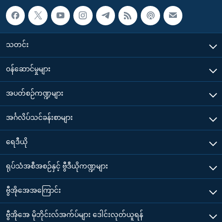
သတင်း
၀န်ဆောင်မှုများ
အပတ်စဉ်ကဏ္ဍများ
အင်္ဂလိပ်သင်ခန်းစာများ
ရေဒီယို
ရုပ်သံအစီအစဉ်နှင့် ဗွီဒီယိုကဏ္ဍများ
ဗွီအိုအေအကြောင်း
ဗွီအိုအေ မိုဘိုင်းလ်အက်ပ်များ ဒေါင်းလုတ်ယူရန်