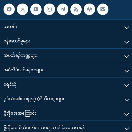
သတင်း
၀န်ဆောင်မှုများ
အပတ်စဉ်ကဏ္ဍများ
အင်္ဂလိပ်သင်ခန်းစာများ
ရေဒီယို
ရုပ်သံအစီအစဉ်နှင့် ဗွီဒီယိုကဏ္ဍများ
ဗွီအိုအေအကြောင်း
ဗွီအိုအေ မိုဘိုင်းလ်အက်ပ်များ ဒေါင်းလုတ်ယူရန်