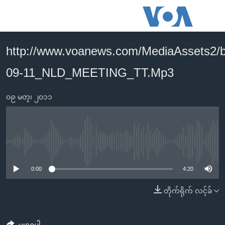
သုံး
ရ
လွယ်ကူ
http://www.voanews.com/MediaAssets2/
မူလစာမျက်နှာ
စေ
09-11_NLD_MEETING_TT.Mp3
မြန်မာ
သည့်
ကမ္ဘာ့သတင်းများ
Link
၀၉ မတ္၊ ၂၀၁၁
ဗွီဒီယို
နိုင်ငံတကာ
များ
သတင်းလွတ်လပ်ခွင့်
အမေရိကန်
ပင်မ
ရပ်ဝန်းတခု လမ်းတခု အလွန်
တရုတ်
အကြောင်းအရာ
No media source currently available
သို့
အင်္ဂလိပ်စာလေ့လာမယ်
အစ္စရေး-ပါလက်စတိုင်း
0:00
4:20
ကျော်
အပတ်စဉ်ကဏ္ဍများ
အမေရိကန်သုံးအီဒီယံ
ကြည့်
တိုက်ရိုက် လင့်ခ်
ရေဒီယိုနှင့်ရုပ်သံ အချက်အလက်များ
မကြေးမုံရဲ့ အင်္ဂလိပ်စာ
ရေဒီယို
ရန်
ပင်မ
ရေဒီယို/တီဗွီအစီအစဉ်
ရုပ်ရှင်ထဲက အင်္ဂလိပ်စာ
တီဗွီ