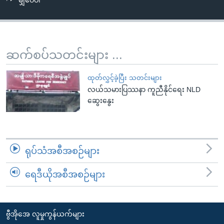
မျှဝေပါ
အ
သုတပဒေသာ အင်္ဂလိပ်စာ
ညွန်း
Learning English
စာမျက်နှာ
သို့
ဗွီအိုအေ လူမှုကွန်ယက်များ
ဆက်စပ်သတင်းများ ...
ကျော်
ကြည့်
ထုတ်လွှင့်ခဲ့ပြီး သတင်းများ
ရန်
လယ်သမားပြဿနာ ကူညီနိုင်ရေး NLD
ဘာသာစကားများ
ရှာဖွေ
ဆွေးနွေး
ရန်
နေရာ
သို့
ရုပ်သံအစီအစဉ်များ
ကျော်
ရန်
ရေဒီယိုအစီအစဉ်များ
ဗွီအိုအေ လူမှုကွန်ယက်များ