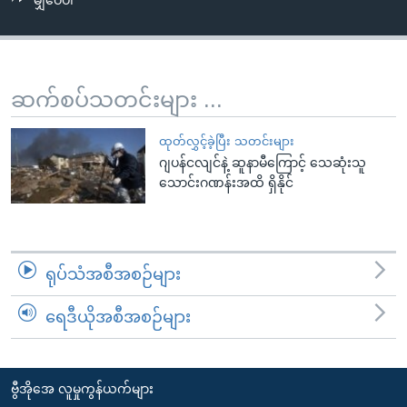
မျှဝေပါ
အ
သုတပဒေသာ အင်္ဂလိပ်စာ
ညွန်း
Learning English
စာမျက်နှာ
သို့
ဗွီအိုအေ လူမှုကွန်ယက်များ
ဆက်စပ်သတင်းများ ...
ကျော်
ကြည့်
ထုတ်လွှင့်ခဲ့ပြီး သတင်းများ
ရန်
ဂျပန်ငလျင်နဲ့ ဆူနာမီကြောင့် သေဆုံးသူ
ဘာသာစကားများ
ရှာဖွေ
သောင်းဂဏန်းအထိ ရှိနိုင်
ရန်
နေရာ
သို့
ရုပ်သံအစီအစဉ်များ
ကျော်
ရန်
ရေဒီယိုအစီအစဉ်များ
ဗွီအိုအေ လူမှုကွန်ယက်များ