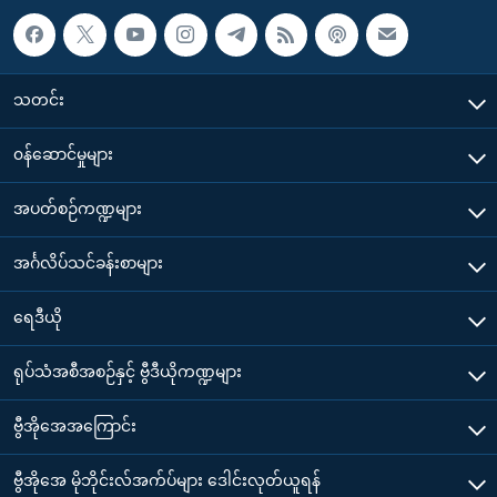
သတင်း
၀န်ဆောင်မှုများ
အပတ်စဉ်ကဏ္ဍများ
အင်္ဂလိပ်သင်ခန်းစာများ
ရေဒီယို
ရုပ်သံအစီအစဉ်နှင့် ဗွီဒီယိုကဏ္ဍများ
ဗွီအိုအေအကြောင်း
ဗွီအိုအေ မိုဘိုင်းလ်အက်ပ်များ ဒေါင်းလုတ်ယူရန်