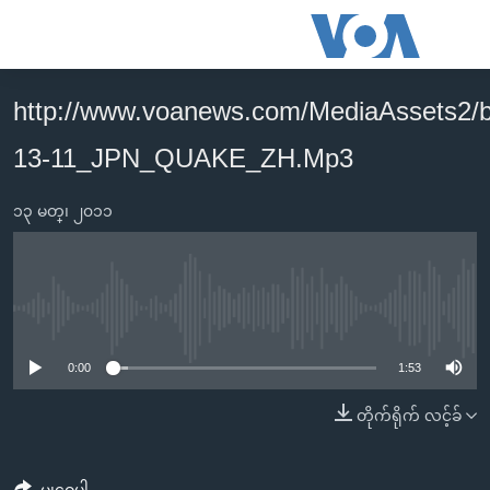
သုံး
ရ
လွယ်ကူ
http://www.voanews.com/MediaAssets2/
မူလစာမျက်နှာ
စေ
13-11_JPN_QUAKE_ZH.Mp3
မြန်မာ
သည့်
ကမ္ဘာ့သတင်းများ
Link
၁၃ မတ္၊ ၂၀၁၁
ဗွီဒီယို
နိုင်ငံတကာ
များ
သတင်းလွတ်လပ်ခွင့်
အမေရိကန်
ပင်မ
ရပ်ဝန်းတခု လမ်းတခု အလွန်
တရုတ်
အကြောင်းအရာ
No media source currently available
သို့
အင်္ဂလိပ်စာလေ့လာမယ်
အစ္စရေး-ပါလက်စတိုင်း
0:00
1:53
ကျော်
အပတ်စဉ်ကဏ္ဍများ
အမေရိကန်သုံးအီဒီယံ
ကြည့်
တိုက်ရိုက် လင့်ခ်
ရေဒီယိုနှင့်ရုပ်သံ အချက်အလက်များ
မကြေးမုံရဲ့ အင်္ဂလိပ်စာ
ရေဒီယို
ရန်
ပင်မ
ရေဒီယို/တီဗွီအစီအစဉ်
ရုပ်ရှင်ထဲက အင်္ဂလိပ်စာ
တီဗွီ