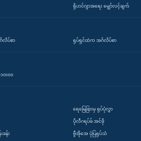
ရိုဟင်ဂျာအရေး မျှော်လင့်ချက်
်္ဂလိပ်စာ
ရုပ်ရှင်ထဲက အင်္ဂလိပ်စာ
၀-၁၀း၀၀
ရေမြေခြားမှ ရုပ်ပုံလွှာ
ပိုလီဂရပ်ဖ်.အင်ဖို
်းခန်း
ဗွီအိုအေ ပုံပြရုပ်သံ