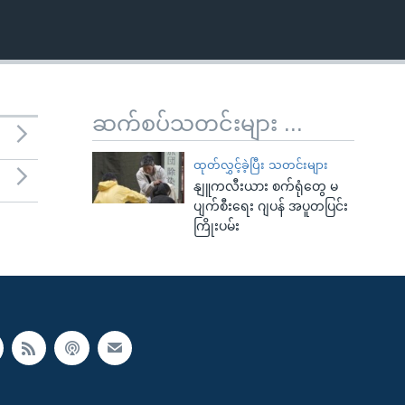
ဆက်စပ်သတင်းများ ...
ထုတ်လွှင့်ခဲ့ပြီး သတင်းများ
နျူကလီးယား စက်ရုံတွေ မ
ပျက်စီးရေး ဂျပန် အပူတပြင်း
ကြိုးပမ်း