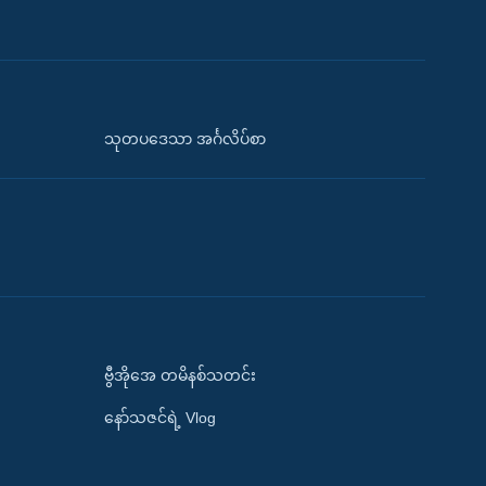
သုတပဒေသာ အင်္ဂလိပ်စာ
ဗွီအိုအေ တမိနစ်သတင်း
နော်သဇင်ရဲ့ Vlog