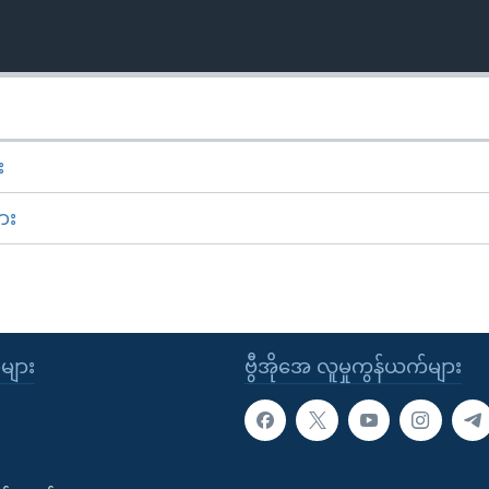
း
ား
ုများ
ဗွီအိုအေ လူမှုကွန်ယက်များ