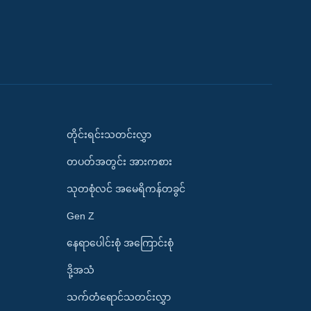
တိုင်းရင်းသတင်းလွှာ
တပတ်အတွင်း အားကစား
သုတစုံလင် အမေရိကန်တခွင်
Gen Z
နေရာပေါင်းစုံ အကြောင်းစုံ
ဒို့အသံ
သက်တံရောင်သတင်းလွှာ