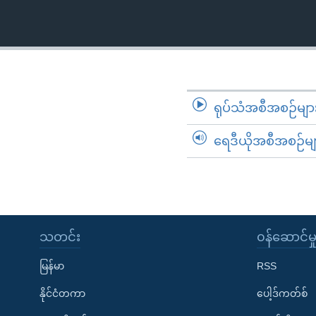
သုတပဒေသာ အင်္ဂလိပ်စာ
အ
ညွန်း
စာမျက်နှာ
သို့
ကျော်
ကြည့်
ရုပ်သံအစီအစဉ်မျာ
ရန်
ရှာဖွေ
ရေဒီယိုအစီအစဉ်မျ
ရန်
နေရာ
သို့
ကျော်
ရန်
သတင်း
၀န်ဆောင်မှ
မြန်မာ
RSS
နိုင်ငံတကာ
ပေါ့ဒ်ကတ်စ်