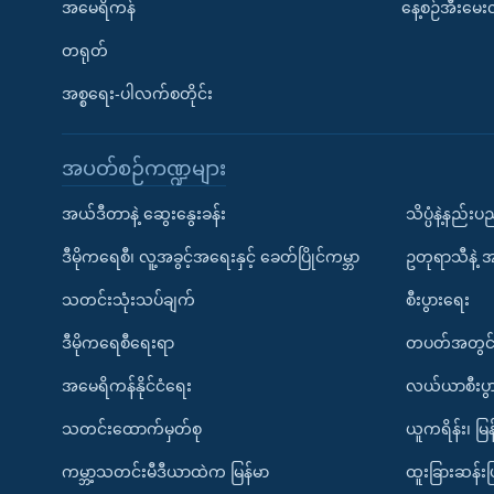
အမေရိကန်
နေ့စဉ်အီးမေ
တရုတ်
အစ္စရေး-ပါလက်စတိုင်း
အပတ်စဉ်ကဏ္ဍများ
အယ်ဒီတာနဲ့ ဆွေးနွေးခန်း
သိပ္ပံနဲ့နည်း
ဒီမိုကရေစီ၊ လူ့အခွင့်အရေးနှင့် ခေတ်ပြိုင်ကမ္ဘာ
ဥတုရာသီနဲ့ 
သတင်းသုံးသပ်ချက်
စီးပွားရေး
ဒီမိုကရေစီရေးရာ
တပတ်အတွင်
အမေရိကန်နိုင်ငံရေး
လယ်ယာစီးပွ
သတင်းထောက်မှတ်စု
ယူကရိန်း၊ မြန
ကမ္ဘာ့သတင်းမီဒီယာထဲက မြန်မာ
ထူးခြားဆန်း