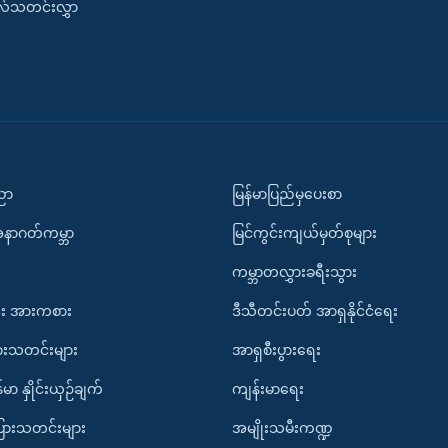
းလ်သတင်းလွှာ
ပညာ
မြန်မာပြည်မှပေးစာ
အနာဂတ်ကမ္ဘာ
မြင်ကွင်းကျယ်မှတ်စုများ
ကမ္ဘာတလွှားခရီးသွား
း အားကစား
ဒီသီတင်းပတ် အာရှနိုင်ငံရေး
ားသတင်းများ
အာရှစီးပွားရေး
်မာ နှိုင်းယှဉ်ချက်
ကျန်းမာရေး
ပြားသတင်းများ
အမျိုးသမီးကဏ္ဍ