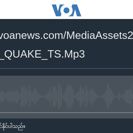
.voanews.com/MediaAssets2
N_QUAKE_TS.Mp3
No media source currently availa
်နိုင်ပါသည်။