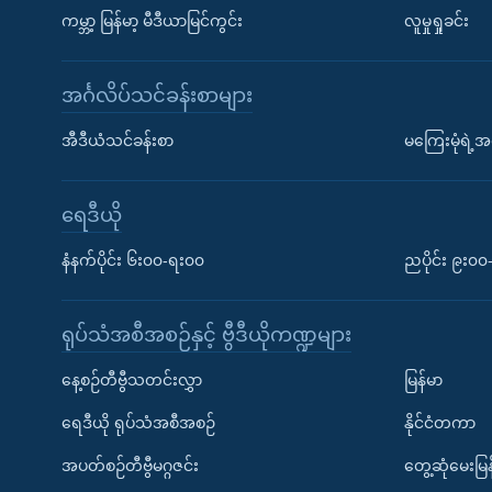
ကမ္ဘာ့ မြန်မာ့ မီဒီယာမြင်ကွင်း
လူမှုရှုခင်း
အင်္ဂလိပ်သင်ခန်းစာများ
အီဒီယံသင်ခန်းစာ
မကြေးမုံရဲ့အင
ရေဒီယို
နံနက်ပိုင်း ၆း၀၀-ရး၀၀
ညပိုင်း ၉း၀
ရုပ်သံအစီအစဉ်နှင့် ဗွီဒီယိုကဏ္ဍများ
နေ့စဉ်တီဗွီသတင်းလွှာ
မြန်မာ
ရေဒီယို ရုပ်သံအစီအစဉ်
နိုင်ငံတကာ
အပတ်စဉ်တီဗွီမဂ္ဂဇင်း
တွေ့ဆုံမေးမြန