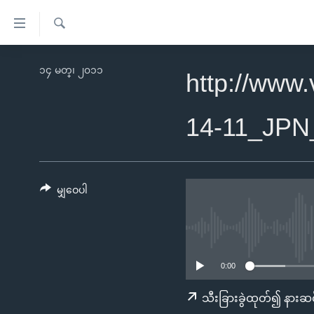
သုံး
ရ
ရှာဖွေ
လွယ်ကူ
မူလစာမျက်နှာ
၁၄ မတ္၊ ၂၀၁၁
ရ
http://www
စေ
မြန်မာ
လာ
သည့်
ဒ်
ကမ္ဘာ့သတင်းများ
14-11_JP
Link
ဗွီဒီယို
နိုင်ငံတကာ
များ
သတင်းလွတ်လပ်ခွင့်
အမေရိကန်
ပင်မ
ရပ်ဝန်းတခု လမ်းတခု အလွန်
တရုတ်
မျှဝေပါ
အကြောင်းအရာ
အင်္ဂလိပ်စာလေ့လာမယ်
အစ္စရေး-ပါလက်စတိုင်း
သို့
အပတ်စဉ်ကဏ္ဍများ
အမေရိကန်သုံးအီဒီယံ
ကျော်
ကြည့်
ရေဒီယိုနှင့်ရုပ်သံ အချက်အလက်များ
မကြေးမုံရဲ့ အင်္ဂလိပ်စာ
ရေဒီယို
0:00
ရန်
ရေဒီယို/တီဗွီအစီအစဉ်
ရုပ်ရှင်ထဲက အင်္ဂလိပ်စာ
တီဗွီ
သီးခြားခွဲထုတ်၍ နားဆင
ပင်မ