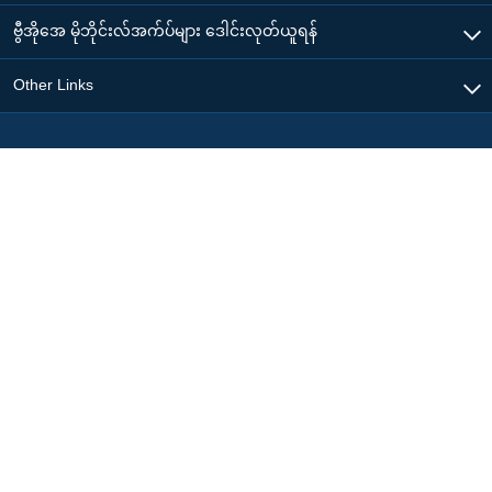
ဗွီအိုအေ မိုဘိုင်းလ်အက်ပ်များ ဒေါင်းလုတ်ယူရန်
Other Links