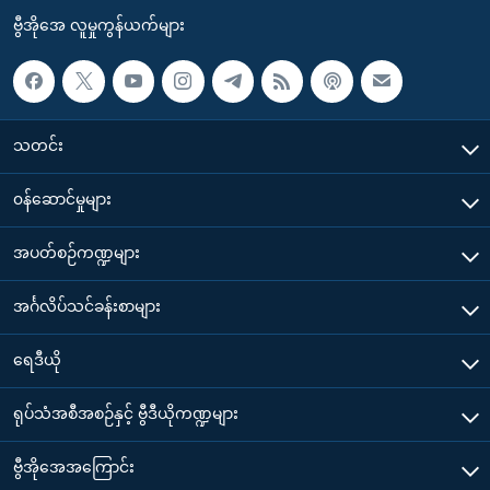
ဗွီအိုအေ လူမှုကွန်ယက်များ
သတင်း
၀န်ဆောင်မှုများ
အပတ်စဉ်ကဏ္ဍများ
အင်္ဂလိပ်သင်ခန်းစာများ
ရေဒီယို
ရုပ်သံအစီအစဉ်နှင့် ဗွီဒီယိုကဏ္ဍများ
ဗွီအိုအေအကြောင်း