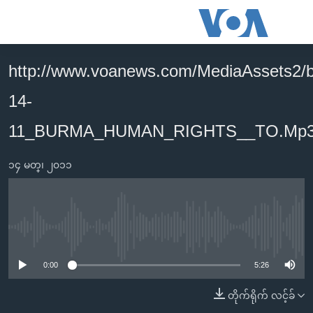
သုံး
ရ
လွယ်ကူ
http://www.voanews.com/MediaAssets2/
မူလစာမျက်နှာ
စေ
14-
မြန်မာ
သည့်
ကမ္ဘာ့သတင်းများ
11_BURMA_HUMAN_RIGHTS__TO.Mp
Link
ဗွီဒီယို
နိုင်ငံတကာ
များ
၁၄ မတ္၊ ၂၀၁၁
သတင်းလွတ်လပ်ခွင့်
အမေရိကန်
ပင်မ
ရပ်ဝန်းတခု လမ်းတခု အလွန်
တရုတ်
အကြောင်းအရာ
သို့
အင်္ဂလိပ်စာလေ့လာမယ်
အစ္စရေး-ပါလက်စတိုင်း
No media source currently available
ကျော်
အပတ်စဉ်ကဏ္ဍများ
အမေရိကန်သုံးအီဒီယံ
ကြည့်
0:00
5:26
ရေဒီယိုနှင့်ရုပ်သံ အချက်အလက်များ
မကြေးမုံရဲ့ အင်္ဂလိပ်စာ
ရေဒီယို
ရန်
တိုက်ရိုက် လင့်ခ်
ပင်မ
ရေဒီယို/တီဗွီအစီအစဉ်
ရုပ်ရှင်ထဲက အင်္ဂလိပ်စာ
တီဗွီ