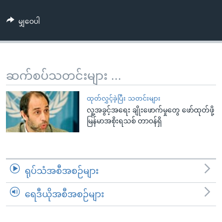
အ
သုတပဒေသာ အင်္ဂလိပ်စာ
ညွန်း
Learning English
မျှဝေပါ
စာမျက်နှာ
သို့
ဗွီအိုအေ လူမှုကွန်ယက်များ
ကျော်
ကြည့်
ဆက်စပ်သတင်းများ ...
ရန်
ဘာသာစကားများ
ရှာဖွေ
ထုတ်လွှင့်ခဲ့ပြီး သတင်းများ
ရန်
လူ့အခွင့်အရေး ချိုးဖောက်မှုတွေ ဖော်ထုတ်ဖို့
မြန်မာအစိုးရသစ် တာဝန်ရှိ
နေရာ
သို့
ကျော်
ရန်
ရုပ်သံအစီအစဉ်များ
ရေဒီယိုအစီအစဉ်များ