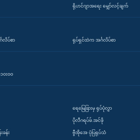
ရိုဟင်ဂျာအရေး မျှော်လင့်ချက်
်္ဂလိပ်စာ
ရုပ်ရှင်ထဲက အင်္ဂလိပ်စာ
၀-၁၀း၀၀
ရေမြေခြားမှ ရုပ်ပုံလွှာ
ပိုလီဂရပ်ဖ်.အင်ဖို
်းခန်း
ဗွီအိုအေ ပုံပြရုပ်သံ