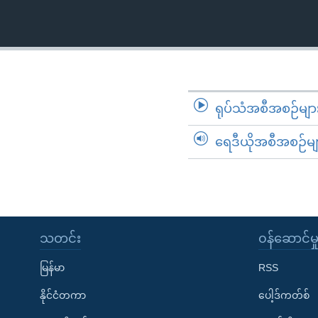
သုတပဒေသာ အင်္ဂလိပ်စာ
အ
ညွန်း
စာမျက်နှာ
သို့
ကျော်
ကြည့်
ရုပ်သံအစီအစဉ်မျာ
ရန်
ရှာဖွေ
ရေဒီယိုအစီအစဉ်မျ
ရန်
နေရာ
သို့
ကျော်
ရန်
သတင်း
၀န်ဆောင်မှ
မြန်မာ
RSS
နိုင်ငံတကာ
ပေါ့ဒ်ကတ်စ်