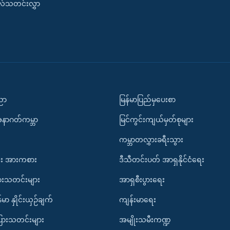
းလ်သတင်းလွှာ
ပညာ
မြန်မာပြည်မှပေးစာ
အနာဂတ်ကမ္ဘာ
မြင်ကွင်းကျယ်မှတ်စုများ
ကမ္ဘာတလွှားခရီးသွား
း အားကစား
ဒီသီတင်းပတ် အာရှနိုင်ငံရေး
ားသတင်းများ
အာရှစီးပွားရေး
်မာ နှိုင်းယှဉ်ချက်
ကျန်းမာရေး
ပြားသတင်းများ
အမျိုးသမီးကဏ္ဍ