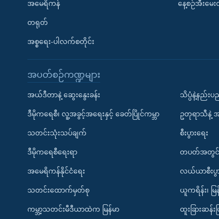
အမေရိကန်
နေ့စဉ်အီးမေ
တရုတ်
အစ္စရေး-ပါလက်စတိုင်း
အပတ်စဉ်ကဏ္ဍများ
အယ်ဒီတာနဲ့ ဆွေးနွေးခန်း
သိပ္ပံနဲ့နည်း
ဒီမိုကရေစီ၊ လူ့အခွင့်အရေးနှင့် ခေတ်ပြိုင်ကမ္ဘာ
ဥတုရာသီနဲ့ 
သတင်းသုံးသပ်ချက်
စီးပွားရေး
ဒီမိုကရေစီရေးရာ
တပတ်အတွင်
အမေရိကန်နိုင်ငံရေး
လယ်ယာစီးပွ
သတင်းထောက်မှတ်စု
ယူကရိန်း၊ မြန
ကမ္ဘာ့သတင်းမီဒီယာထဲက မြန်မာ
ထူးခြားဆန်း