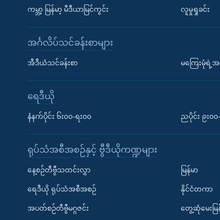
ကမ္ဘာ့ မြန်မာ့ မီဒီယာမြင်ကွင်း
လူမှုရှုခင်း
အင်္ဂလိပ်သင်ခန်းစာများ
အီဒီယံသင်ခန်းစာ
မကြေးမုံရဲ့အင
ရေဒီယို
နံနက်ပိုင်း ၆း၀၀-ရး၀၀
ညပိုင်း ၉း၀
ရုပ်သံအစီအစဉ်နှင့် ဗွီဒီယိုကဏ္ဍများ
နေ့စဉ်တီဗွီသတင်းလွှာ
မြန်မာ
ရေဒီယို ရုပ်သံအစီအစဉ်
နိုင်ငံတကာ
အပတ်စဉ်တီဗွီမဂ္ဂဇင်း
တွေ့ဆုံမေးမြန