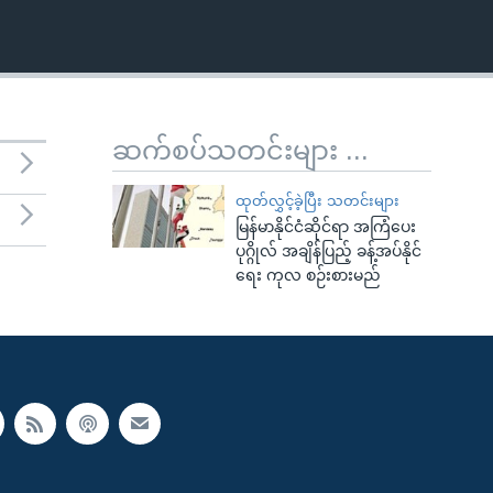
ဆက်စပ်သတင်းများ ...
ထုတ်လွှင့်ခဲ့ပြီး သတင်းများ
မြန်မာနိုင်ငံဆိုင်ရာ အကြံပေး
ပုဂ္ဂိုလ် အချိန်ပြည့် ခန့်အပ်နိုင်
ရေး ကုလ စဉ်းစားမည်