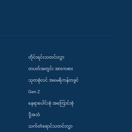
တိုင်းရင်းသတင်းလွှာ
တပတ်အတွင်း အားကစား
သုတစုံလင် အမေရိကန်တခွင်
Gen Z
နေရာပေါင်းစုံ အကြောင်းစုံ
ဒို့အသံ
သက်တံရောင်သတင်းလွှာ