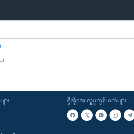
း
ား
ုများ
ဗွီအိုအေ လူမှုကွန်ယက်များ