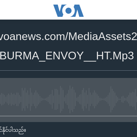
.voanews.com/MediaAssets2
_BURMA_ENVOY__HT.Mp3
No media source currently availa
်နိုင်ပါသည်။