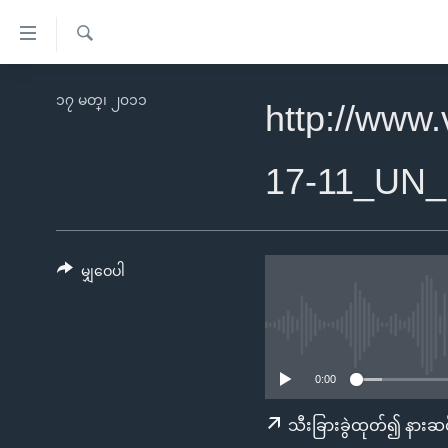
သုံး
ရ
ရှာဖွေ
လွယ်ကူ
မူလစာမျက်နှာ
၁၇ မတ္၊ ၂၀၁၁
ရ
http://www
စေ
မြန်မာ
လာ
သည့်
ဒ်
ကမ္ဘာ့သတင်းများ
17-11_UN
Link
ဗွီဒီယို
နိုင်ငံတကာ
များ
သတင်းလွတ်လပ်ခွင့်
အမေရိကန်
ပင်မ
ရပ်ဝန်းတခု လမ်းတခု အလွန်
တရုတ်
မျှဝေပါ
အကြောင်းအရာ
အင်္ဂလိပ်စာလေ့လာမယ်
အစ္စရေး-ပါလက်စတိုင်း
သို့
အပတ်စဉ်ကဏ္ဍများ
အမေရိကန်သုံးအီဒီယံ
ကျော်
ကြည့်
ရေဒီယိုနှင့်ရုပ်သံ အချက်အလက်များ
မကြေးမုံရဲ့ အင်္ဂလိပ်စာ
ရေဒီယို
0:00
ရန်
ရေဒီယို/တီဗွီအစီအစဉ်
ရုပ်ရှင်ထဲက အင်္ဂလိပ်စာ
တီဗွီ
သီးခြားခွဲထုတ်၍ နားဆင
ပင်မ