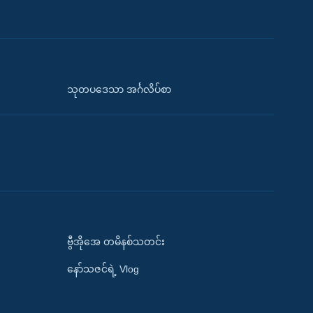
သုတပဒေသာ အင်္ဂလိပ်စာ
ဗွီအိုအေ တမိနစ်သတင်း
နော်သဇင်ရဲ့ Vlog