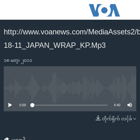
သုံး
ရ
လွယ်ကူ
http://www.voanews.com/MediaAssets2/
မူလစာမျက်နှာ
စေ
18-11_JAPAN_WRAP_KP.Mp3
မြန်မာ
သည့်
ကမ္ဘာ့သတင်းများ
Link
၁၈ မတ္၊ ၂၀၁၁
ဗွီဒီယို
နိုင်ငံတကာ
များ
သတင်းလွတ်လပ်ခွင့်
အမေရိကန်
ပင်မ
ရပ်ဝန်းတခု လမ်းတခု အလွန်
တရုတ်
အကြောင်းအရာ
No media source currently available
သို့
အင်္ဂလိပ်စာလေ့လာမယ်
အစ္စရေး-ပါလက်စတိုင်း
0:00
4:40
ကျော်
အပတ်စဉ်ကဏ္ဍများ
အမေရိကန်သုံးအီဒီယံ
ကြည့်
တိုက်ရိုက် လင့်ခ်
ရေဒီယိုနှင့်ရုပ်သံ အချက်အလက်များ
မကြေးမုံရဲ့ အင်္ဂလိပ်စာ
ရေဒီယို
ရန်
ပင်မ
ရေဒီယို/တီဗွီအစီအစဉ်
ရုပ်ရှင်ထဲက အင်္ဂလိပ်စာ
တီဗွီ