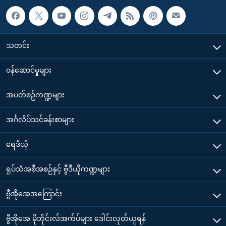
သတင်း
၀န်ဆောင်မှုများ
အပတ်စဉ်ကဏ္ဍများ
အင်္ဂလိပ်သင်ခန်းစာများ
ရေဒီယို
ရုပ်သံအစီအစဉ်နှင့် ဗွီဒီယိုကဏ္ဍများ
ဗွီအိုအေအကြောင်း
ဗွီအိုအေ မိုဘိုင်းလ်အက်ပ်များ ဒေါင်းလုတ်ယူရန်