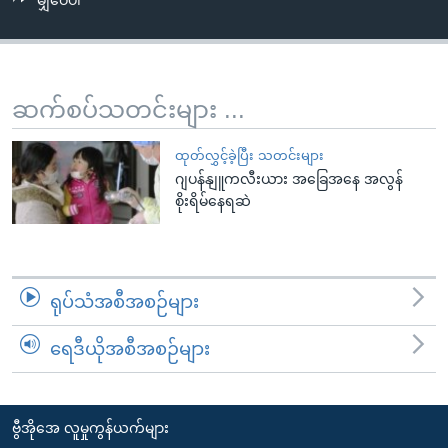
မျှဝေပါ
အ
သုတပဒေသာ အင်္ဂလိပ်စာ
ညွန်း
Learning English
စာမျက်နှာ
သို့
ဗွီအိုအေ လူမှုကွန်ယက်များ
ဆက်စပ်သတင်းများ ...
ကျော်
ကြည့်
ထုတ်လွှင့်ခဲ့ပြီး သတင်းများ
ရန်
ဂျပန်နျူကလီးယား အခြေအနေ အလွန်
ဘာသာစကားများ
ရှာဖွေ
စိုးရိမ်နေရဆဲ
ရန်
နေရာ
သို့
ရုပ်သံအစီအစဉ်များ
ကျော်
ရန်
ရေဒီယိုအစီအစဉ်များ
ဗွီအိုအေ လူမှုကွန်ယက်များ