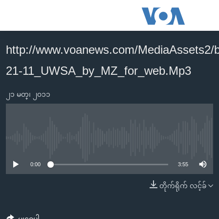
သုံး
ရ
လွယ်ကူ
http://www.voanews.com/MediaAssets2/
မူလစာမျက်နှာ
စေ
21-11_UWSA_by_MZ_for_web.Mp3
မြန်မာ
သည့်
ကမ္ဘာ့သတင်းများ
Link
၂၁ မတ္၊ ၂၀၁၁
ဗွီဒီယို
နိုင်ငံတကာ
များ
သတင်းလွတ်လပ်ခွင့်
အမေရိကန်
ပင်မ
ရပ်ဝန်းတခု လမ်းတခု အလွန်
တရုတ်
အကြောင်းအရာ
No media source currently available
သို့
အင်္ဂလိပ်စာလေ့လာမယ်
အစ္စရေး-ပါလက်စတိုင်း
0:00
3:55
ကျော်
အပတ်စဉ်ကဏ္ဍများ
အမေရိကန်သုံးအီဒီယံ
ကြည့်
တိုက်ရိုက် လင့်ခ်
ရေဒီယိုနှင့်ရုပ်သံ အချက်အလက်များ
မကြေးမုံရဲ့ အင်္ဂလိပ်စာ
ရေဒီယို
ရန်
ပင်မ
ရေဒီယို/တီဗွီအစီအစဉ်
ရုပ်ရှင်ထဲက အင်္ဂလိပ်စာ
တီဗွီ