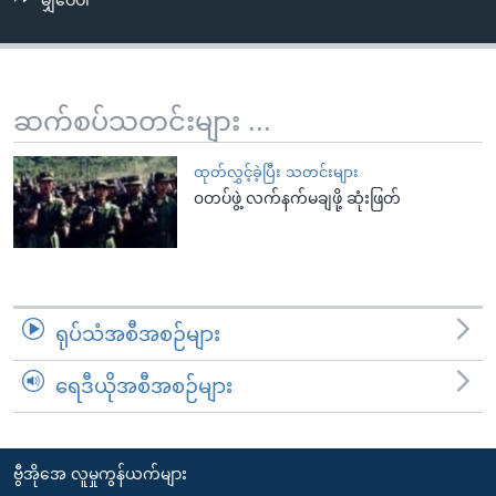
မျှဝေပါ
အ
သုတပဒေသာ အင်္ဂလိပ်စာ
ညွန်း
Learning English
စာမျက်နှာ
သို့
ဗွီအိုအေ လူမှုကွန်ယက်များ
ဆက်စပ်သတင်းများ ...
ကျော်
ကြည့်
ထုတ်လွှင့်ခဲ့ပြီး သတင်းများ
ရန်
၀တပ်ဖွဲ့ လက်နက်မချဖို့ ဆုံးဖြတ်
ဘာသာစကားများ
ရှာဖွေ
ရန်
နေရာ
သို့
ရုပ်သံအစီအစဉ်များ
ကျော်
ရန်
ရေဒီယိုအစီအစဉ်များ
ဗွီအိုအေ လူမှုကွန်ယက်များ