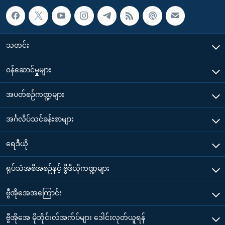
သတင်း
၀န်ဆောင်မှုများ
အပတ်စဉ်ကဏ္ဍများ
အင်္ဂလိပ်သင်ခန်းစာများ
ရေဒီယို
ရုပ်သံအစီအစဉ်နှင့် ဗွီဒီယိုကဏ္ဍများ
ဗွီအိုအေအကြောင်း
ဗွီအိုအေ မိုဘိုင်းလ်အက်ပ်များ ဒေါင်းလုတ်ယူရန်