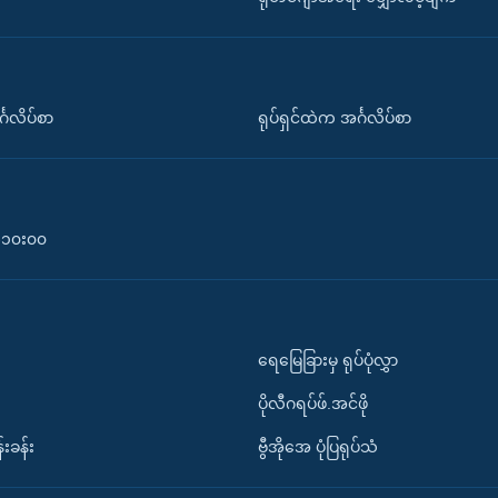
်္ဂလိပ်စာ
ရုပ်ရှင်ထဲက အင်္ဂလိပ်စာ
၀-၁၀း၀၀
ရေမြေခြားမှ ရုပ်ပုံလွှာ
ပိုလီဂရပ်ဖ်.အင်ဖို
်းခန်း
ဗွီအိုအေ ပုံပြရုပ်သံ