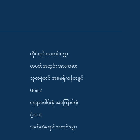
တိုင်းရင်းသတင်းလွှာ
တပတ်အတွင်း အားကစား
သုတစုံလင် အမေရိကန်တခွင်
Gen Z
နေရာပေါင်းစုံ အကြောင်းစုံ
ဒို့အသံ
သက်တံရောင်သတင်းလွှာ