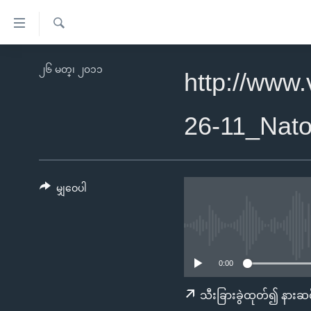
သုံး
ရ
ရှာဖွေ
လွယ်ကူ
မူလစာမျက်နှာ
၂၆ မတ္၊ ၂၀၁၁
ရ
http://www
စေ
မြန်မာ
လာ
သည့်
ဒ်
ကမ္ဘာ့သတင်းများ
26-11_Nat
Link
ဗွီဒီယို
နိုင်ငံတကာ
များ
သတင်းလွတ်လပ်ခွင့်
အမေရိကန်
ပင်မ
ရပ်ဝန်းတခု လမ်းတခု အလွန်
တရုတ်
မျှဝေပါ
အကြောင်းအရာ
အင်္ဂလိပ်စာလေ့လာမယ်
အစ္စရေး-ပါလက်စတိုင်း
သို့
အပတ်စဉ်ကဏ္ဍများ
အမေရိကန်သုံးအီဒီယံ
ကျော်
ကြည့်
ရေဒီယိုနှင့်ရုပ်သံ အချက်အလက်များ
မကြေးမုံရဲ့ အင်္ဂလိပ်စာ
ရေဒီယို
0:00
ရန်
ရေဒီယို/တီဗွီအစီအစဉ်
ရုပ်ရှင်ထဲက အင်္ဂလိပ်စာ
တီဗွီ
သီးခြားခွဲထုတ်၍ နားဆင
ပင်မ