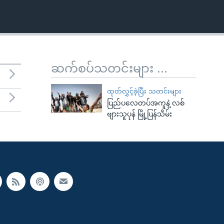
ဆက်စပ်သတင်းများ ...
ထုတ်လွှင့်ခဲ့ပြီး သတင်းများ
ပြည်ပလေတပ်အကူနဲ့ လစ်
ဗျားသူပုန် မြို့ပြန်သိမ်း