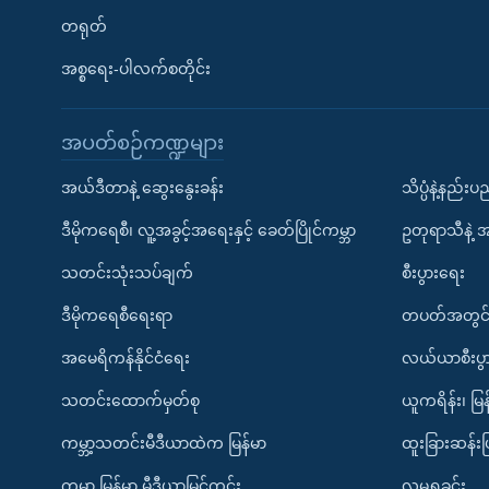
တရုတ်
အစ္စရေး-ပါလက်စတိုင်း
အပတ်စဉ်ကဏ္ဍများ
အယ်ဒီတာနဲ့ ဆွေးနွေးခန်း
သိပ္ပံနဲ့နည်း
ဒီမိုကရေစီ၊ လူ့အခွင့်အရေးနှင့် ခေတ်ပြိုင်ကမ္ဘာ
ဥတုရာသီနဲ့ 
သတင်းသုံးသပ်ချက်
စီးပွားရေး
ဒီမိုကရေစီရေးရာ
တပတ်အတွင်
အမေရိကန်နိုင်ငံရေး
လယ်ယာစီးပွ
သတင်းထောက်မှတ်စု
ယူကရိန်း၊ မြန
ကမ္ဘာ့သတင်းမီဒီယာထဲက မြန်မာ
ထူးခြားဆန်း
ကမ္ဘာ့ မြန်မာ့ မီဒီယာမြင်ကွင်း
လူမှုရှုခင်း