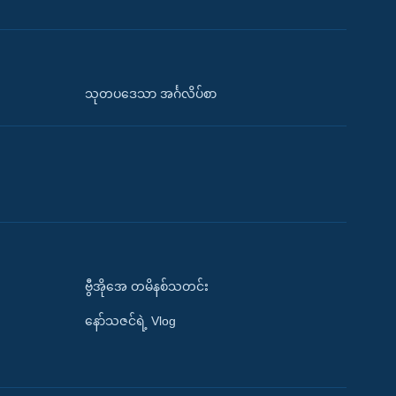
သုတပဒေသာ အင်္ဂလိပ်စာ
ဗွီအိုအေ တမိနစ်သတင်း
နော်သဇင်ရဲ့ Vlog