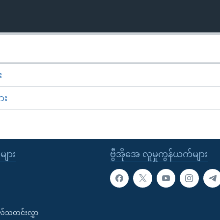
း
ား
ုများ
ဗွီအိုအေ လူမှုကွန်ယက်များ
းလ်သတင်းလွှာ