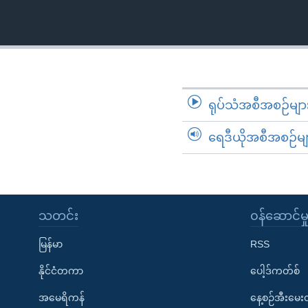
သုတပဒေသာ အင်္ဂလိပ်စာ
အ
ညွန်း
စာမျက်နှာ
သို့
ကျော်
ကြည့်
ရုပ်သံအစီအစဉ်မျာ
ရန်
ရှာဖွေ
ရေဒီယိုအစီအစဉ်မျ
ရန်
နေရာ
သို့
ကျော်
သတင်း
၀န်ဆောင်မှ
ရန်
မြန်မာ
RSS
နိုင်ငံတကာ
ပေါ့ဒ်ကတ်စ်
အမေရိကန်
နေ့စဉ်အီးမေ