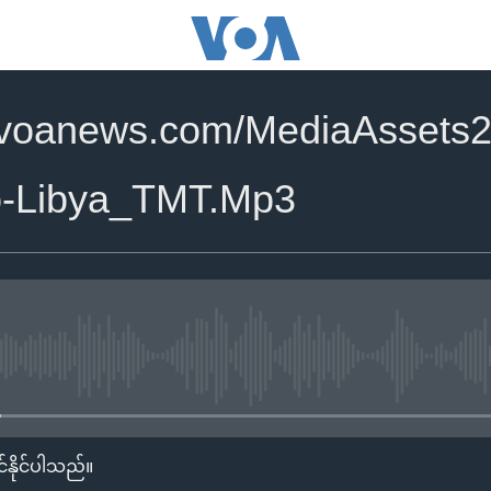
.voanews.com/MediaAssets2
o-Libya_TMT.Mp3
No media source currently availa
်နိုင်ပါသည်။