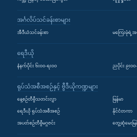
အင်္ဂလိပ်သင်ခန်းစာများ
အီဒီယံသင်ခန်းစာ
မကြေးမုံရဲ့အင
ရေဒီယို
နံနက်ပိုင်း ၆း၀၀-ရး၀၀
ညပိုင်း ၉း၀
ရုပ်သံအစီအစဉ်နှင့် ဗွီဒီယိုကဏ္ဍများ
နေ့စဉ်တီဗွီသတင်းလွှာ
မြန်မာ
ရေဒီယို ရုပ်သံအစီအစဉ်
နိုင်ငံတကာ
အပတ်စဉ်တီဗွီမဂ္ဂဇင်း
တွေ့ဆုံမေးမြန