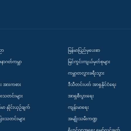
ပညာ
မြန်မာပြည်မှပေးစာ
အနာဂတ်ကမ္ဘာ
မြင်ကွင်းကျယ်မှတ်စုများ
ကမ္ဘာတလွှားခရီးသွား
း အားကစား
ဒီသီတင်းပတ် အာရှနိုင်ငံရေး
ားသတင်းများ
အာရှစီးပွားရေး
်မာ နှိုင်းယှဉ်ချက်
ကျန်းမာရေး
ပြားသတင်းများ
အမျိုးသမီးကဏ္ဍ
ရိုဟင်ဂျာအရေး မျှော်လင့်ချက်