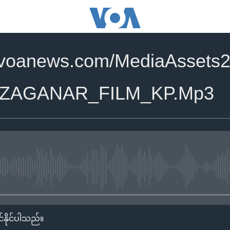
.voanews.com/MediaAssets2
_ZAGANAR_FILM_KP.Mp3
No media source currently availa
်နိုင်ပါသည်။