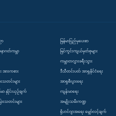
ပညာ
မြန်မာပြည်မှပေးစာ
အနာဂတ်ကမ္ဘာ
မြင်ကွင်းကျယ်မှတ်စုများ
ကမ္ဘာတလွှားခရီးသွား
း အားကစား
ဒီသီတင်းပတ် အာရှနိုင်ငံရေး
ားသတင်းများ
အာရှစီးပွားရေး
်မာ နှိုင်းယှဉ်ချက်
ကျန်းမာရေး
ပြားသတင်းများ
အမျိုးသမီးကဏ္ဍ
ရိုဟင်ဂျာအရေး မျှော်လင့်ချက်