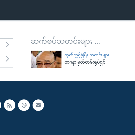
ဆက်စပ်သတင်းများ ...
ထုတ်လွှင့်ခဲ့ပြီး သတင်းများ
ဇာဂနာ မှတ်တမ်းရုပ်ရှင်