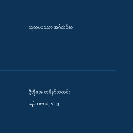
သုတပဒေသာ အင်္ဂလိပ်စာ
ဗွီအိုအေ တမိနစ်သတင်း
နော်သဇင်ရဲ့ Vlog