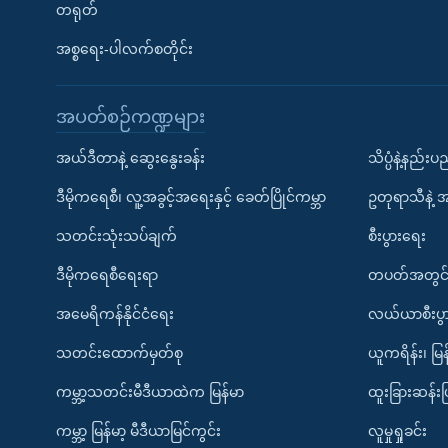
တရုတ်
အစ္စရေး-ပါလက်စတိုင်း
အပတ်စဉ်ကဏ္ဍများ
အယ်ဒီတာနဲ့ ဆွေးနွေးခန်း
သိပ္ပံနဲ့နည်း
ဒီမိုကရေစီ၊ လူ့အခွင့်အရေးနှင့် ခေတ်ပြိုင်ကမ္ဘာ
ဥတုရာသီနဲ့ 
သတင်းသုံးသပ်ချက်
စီးပွားရေး
ဒီမိုကရေစီရေးရာ
တပတ်အတွင်
အမေရိကန်နိုင်ငံရေး
လယ်ယာစီးပွ
သတင်းထောက်မှတ်စု
ယူကရိန်း၊ မြန
ကမ္ဘာ့သတင်းမီဒီယာထဲက မြန်မာ
ထူးခြားဆန်း
ကမ္ဘာ့ မြန်မာ့ မီဒီယာမြင်ကွင်း
လူမှုရှုခင်း