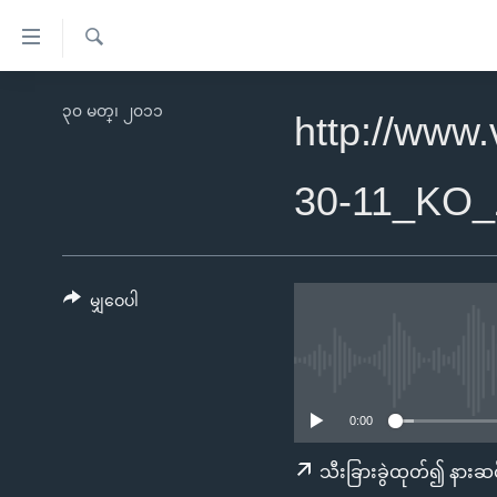
သုံး
ရ
ရှာဖွေ
လွယ်ကူ
မူလစာမျက်နှာ
၃၀ မတ္၊ ၂၀၁၁
ရ
http://www
စေ
မြန်မာ
လာ
သည့်
ဒ်
ကမ္ဘာ့သတင်းများ
30-11_KO
Link
ဗွီဒီယို
နိုင်ငံတကာ
များ
သတင်းလွတ်လပ်ခွင့်
အမေရိကန်
ပင်မ
ရပ်ဝန်းတခု လမ်းတခု အလွန်
တရုတ်
မျှဝေပါ
အကြောင်းအရာ
အင်္ဂလိပ်စာလေ့လာမယ်
အစ္စရေး-ပါလက်စတိုင်း
သို့
အပတ်စဉ်ကဏ္ဍများ
အမေရိကန်သုံးအီဒီယံ
ကျော်
ကြည့်
ရေဒီယိုနှင့်ရုပ်သံ အချက်အလက်များ
မကြေးမုံရဲ့ အင်္ဂလိပ်စာ
ရေဒီယို
0:00
ရန်
ရေဒီယို/တီဗွီအစီအစဉ်
ရုပ်ရှင်ထဲက အင်္ဂလိပ်စာ
တီဗွီ
သီးခြားခွဲထုတ်၍ နားဆင
ပင်မ