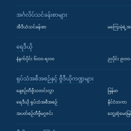
အင်္ဂလိပ်သင်ခန်းစာများ
အီဒီယံသင်ခန်းစာ
မကြေးမုံရဲ့အင
ရေဒီယို
နံနက်ပိုင်း ၆း၀၀-ရး၀၀
ညပိုင်း ၉း၀
ရုပ်သံအစီအစဉ်နှင့် ဗွီဒီယိုကဏ္ဍများ
နေ့စဉ်တီဗွီသတင်းလွှာ
မြန်မာ
ရေဒီယို ရုပ်သံအစီအစဉ်
နိုင်ငံတကာ
အပတ်စဉ်တီဗွီမဂ္ဂဇင်း
တွေ့ဆုံမေးမြန