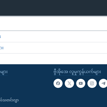
း
ား
ုများ
ဗွီအိုအေ လူမှုကွန်ယက်များ
းလ်သတင်းလွှာ