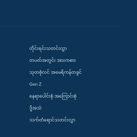
တိုင်းရင်းသတင်းလွှာ
တပတ်အတွင်း အားကစား
သုတစုံလင် အမေရိကန်တခွင်
Gen Z
နေရာပေါင်းစုံ အကြောင်းစုံ
ဒို့အသံ
သက်တံရောင်သတင်းလွှာ