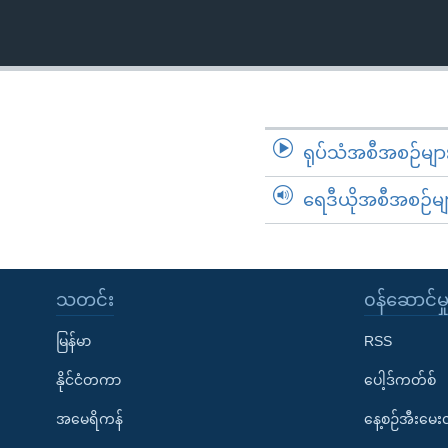
သုတပဒေသာ အင်္ဂလိပ်စာ
အ
ညွန်း
စာမျက်နှာ
သို့
ကျော်
ကြည့်
ရုပ်သံအစီအစဉ်မျာ
ရန်
ရှာဖွေ
ရေဒီယိုအစီအစဉ်မျ
ရန်
နေရာ
သို့
သတင်း
၀န်ဆောင်မှ
ကျော်
ရန်
မြန်မာ
RSS
နိုင်ငံတကာ
ပေါ့ဒ်ကတ်စ်
အမေရိကန်
နေ့စဉ်အီးမေ