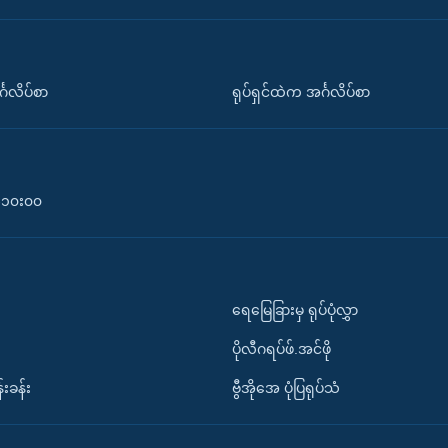
်္ဂလိပ်စာ
ရုပ်ရှင်ထဲက အင်္ဂလိပ်စာ
၀-၁၀း၀၀
ရေမြေခြားမှ ရုပ်ပုံလွှာ
ပိုလီဂရပ်ဖ်.အင်ဖို
်းခန်း
ဗွီအိုအေ ပုံပြရုပ်သံ