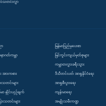
းလ်သတင်းလွှာ
ပညာ
မြန်မာပြည်မှပေးစာ
အနာဂတ်ကမ္ဘာ
မြင်ကွင်းကျယ်မှတ်စုများ
ကမ္ဘာတလွှားခရီးသွား
း အားကစား
ဒီသီတင်းပတ် အာရှနိုင်ငံရေး
ားသတင်းများ
အာရှစီးပွားရေး
်မာ နှိုင်းယှဉ်ချက်
ကျန်းမာရေး
ပြားသတင်းများ
အမျိုးသမီးကဏ္ဍ