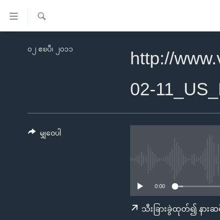
သုံး
ရ
ရှာဖွေ
လွယ်ကူ
မူလစာမျက်နှာ
၀၂ ဧၿပီ၊ ၂၀၁၁
ရ
http://www
စေ
မြန်မာ
လာ
သည့်
ဒ်
ကမ္ဘာ့သတင်းများ
02-11_US
Link
ဗွီဒီယို
နိုင်ငံတကာ
များ
သတင်းလွတ်လပ်ခွင့်
အမေရိကန်
ပင်မ
ရပ်ဝန်းတခု လမ်းတခု အလွန်
တရုတ်
မျှဝေပါ
အကြောင်းအရာ
အင်္ဂလိပ်စာလေ့လာမယ်
အစ္စရေး-ပါလက်စတိုင်း
သို့
အပတ်စဉ်ကဏ္ဍများ
အမေရိကန်သုံးအီဒီယံ
ကျော်
ကြည့်
ရေဒီယိုနှင့်ရုပ်သံ အချက်အလက်များ
မကြေးမုံရဲ့ အင်္ဂလိပ်စာ
ရေဒီယို
0:00
ရန်
ရေဒီယို/တီဗွီအစီအစဉ်
ရုပ်ရှင်ထဲက အင်္ဂလိပ်စာ
တီဗွီ
သီးခြားခွဲထုတ်၍ နားဆင
ပင်မ