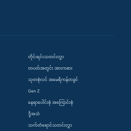
တိုင်းရင်းသတင်းလွှာ
တပတ်အတွင်း အားကစား
သုတစုံလင် အမေရိကန်တခွင်
Gen Z
နေရာပေါင်းစုံ အကြောင်းစုံ
ဒို့အသံ
သက်တံရောင်သတင်းလွှာ