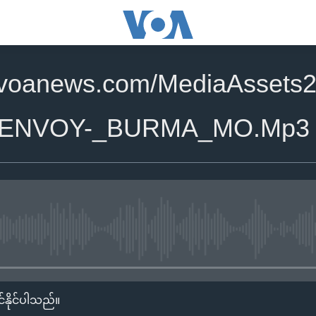
.voanews.com/MediaAssets2
_ENVOY-_BURMA_MO.Mp3
No media source currently availa
်နိုင်ပါသည်။