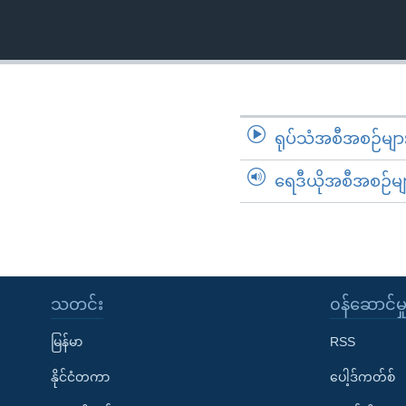
သုတပဒေသာ အင်္ဂလိပ်စာ
အ
ညွန်း
စာမျက်နှာ
သို့
ကျော်
ကြည့်
ရုပ်သံအစီအစဉ်မျာ
ရန်
ရှာဖွေ
ရေဒီယိုအစီအစဉ်မျ
ရန်
နေရာ
သို့
ကျော်
ရန်
သတင်း
၀န်ဆောင်မှ
မြန်မာ
RSS
နိုင်ငံတကာ
ပေါ့ဒ်ကတ်စ်