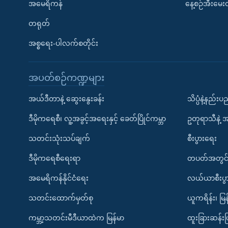
အမေရိကန်
နေ့စဉ်အီးမေ
တရုတ်
အစ္စရေး-ပါလက်စတိုင်း
အပတ်စဉ်ကဏ္ဍများ
အယ်ဒီတာနဲ့ ဆွေးနွေးခန်း
သိပ္ပံနဲ့နည်း
ဒီမိုကရေစီ၊ လူ့အခွင့်အရေးနှင့် ခေတ်ပြိုင်ကမ္ဘာ
ဥတုရာသီနဲ့ 
သတင်းသုံးသပ်ချက်
စီးပွားရေး
ဒီမိုကရေစီရေးရာ
တပတ်အတွင်
အမေရိကန်နိုင်ငံရေး
လယ်ယာစီးပွ
သတင်းထောက်မှတ်စု
ယူကရိန်း၊ မြန
ကမ္ဘာ့သတင်းမီဒီယာထဲက မြန်မာ
ထူးခြားဆန်း