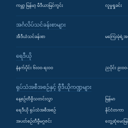
ကမ္ဘာ့ မြန်မာ့ မီဒီယာမြင်ကွင်း
လူမှုရှုခင်း
အင်္ဂလိပ်သင်ခန်းစာများ
အီဒီယံသင်ခန်းစာ
မကြေးမုံရဲ့အင
ရေဒီယို
နံနက်ပိုင်း ၆း၀၀-ရး၀၀
ညပိုင်း ၉း၀
ရုပ်သံအစီအစဉ်နှင့် ဗွီဒီယိုကဏ္ဍများ
နေ့စဉ်တီဗွီသတင်းလွှာ
မြန်မာ
ရေဒီယို ရုပ်သံအစီအစဉ်
နိုင်ငံတကာ
အပတ်စဉ်တီဗွီမဂ္ဂဇင်း
တွေ့ဆုံမေးမြန