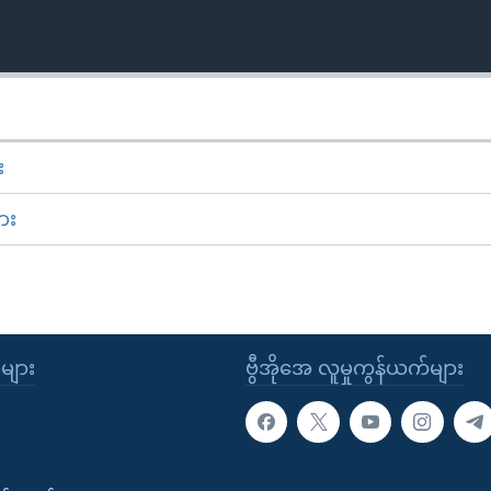
း
ား
ုများ
ဗွီအိုအေ လူမှုကွန်ယက်များ