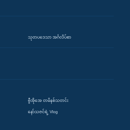
သုတပဒေသာ အင်္ဂလိပ်စာ
ဗွီအိုအေ တမိနစ်သတင်း
နော်သဇင်ရဲ့ Vlog