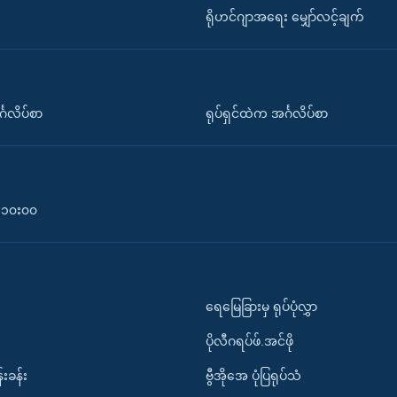
ရိုဟင်ဂျာအရေး မျှော်လင့်ချက်
်္ဂလိပ်စာ
ရုပ်ရှင်ထဲက အင်္ဂလိပ်စာ
၀-၁၀း၀၀
ရေမြေခြားမှ ရုပ်ပုံလွှာ
ပိုလီဂရပ်ဖ်.အင်ဖို
်းခန်း
ဗွီအိုအေ ပုံပြရုပ်သံ