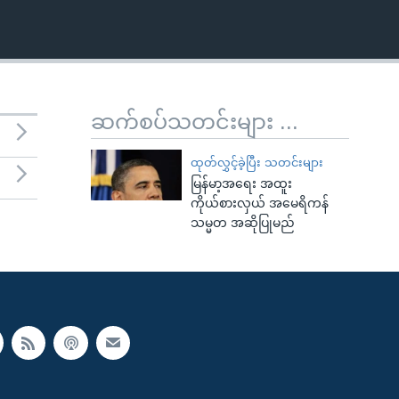
ဆက်စပ်သတင်းများ ...
ထုတ်လွှင့်ခဲ့ပြီး သတင်းများ
မြန်မာ့အရေး အထူး
ကိုယ်စားလှယ် အမေရိကန်
သမ္မတ အဆိုပြုမည်