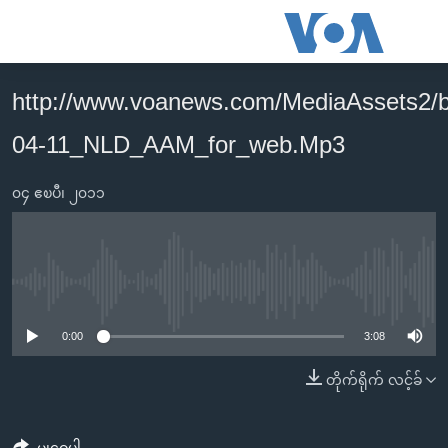
သုံး
ရ
လွယ်ကူ
http://www.voanews.com/MediaAssets2/
မူလစာမျက်နှာ
စေ
04-11_NLD_AAM_for_web.Mp3
မြန်မာ
သည့်
ကမ္ဘာ့သတင်းများ
Link
၀၄ ဧၿပီ၊ ၂၀၁၁
ဗွီဒီယို
နိုင်ငံတကာ
များ
သတင်းလွတ်လပ်ခွင့်
အမေရိကန်
ပင်မ
ရပ်ဝန်းတခု လမ်းတခု အလွန်
တရုတ်
အကြောင်းအရာ
No media source currently available
သို့
အင်္ဂလိပ်စာလေ့လာမယ်
အစ္စရေး-ပါလက်စတိုင်း
0:00
3:08
ကျော်
အပတ်စဉ်ကဏ္ဍများ
အမေရိကန်သုံးအီဒီယံ
ကြည့်
တိုက်ရိုက် လင့်ခ်
ရေဒီယိုနှင့်ရုပ်သံ အချက်အလက်များ
မကြေးမုံရဲ့ အင်္ဂလိပ်စာ
ရေဒီယို
ရန်
ပင်မ
ရေဒီယို/တီဗွီအစီအစဉ်
ရုပ်ရှင်ထဲက အင်္ဂလိပ်စာ
တီဗွီ