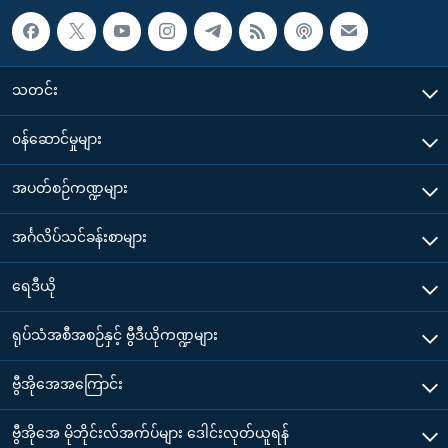
သတင်း
၀န်ဆောင်မှုများ
အပတ်စဉ်ကဏ္ဍများ
အင်္ဂလိပ်သင်ခန်းစာများ
ရေဒီယို
ရုပ်သံအစီအစဉ်နှင့် ဗွီဒီယိုကဏ္ဍများ
ဗွီအိုအေအကြောင်း
ဗွီအိုအေ မိုဘိုင်းလ်အက်ပ်များ ဒေါင်းလုတ်ယူရန်