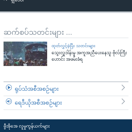
မျှဝေပါ
အ
သုတပဒေသာ အင်္ဂလိပ်စာ
ညွန်း
Learning English
စာမျက်နှာ
သို့
ဗွီအိုအေ လူမှုကွန်ယက်များ
ဆက်စပ်သတင်းများ ...
ကျော်
ကြည့်
ထုတ်လွှင့်ခဲ့ပြီး သတင်းများ
ရန်
သွေးလှူဒါန်းမှု အကူအညီပေးနေသူ ဗိုလ်ကြီး
ဘာသာစကားများ
ရှာဖွေ
ဟောင်း အဖမ်းခံရ
ရန်
နေရာ
သို့
ရုပ်သံအစီအစဉ်များ
ကျော်
ရန်
ရေဒီယိုအစီအစဉ်များ
ဗွီအိုအေ လူမှုကွန်ယက်များ