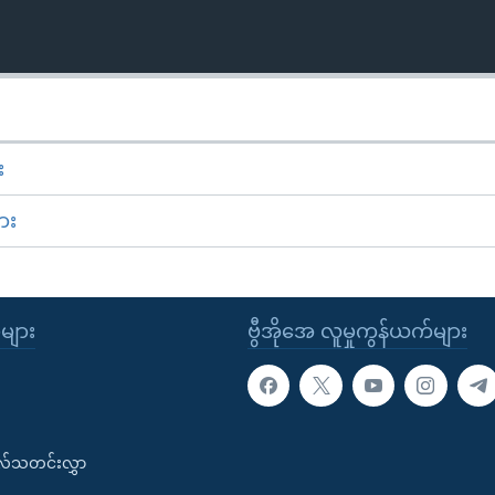
း
ား
ုများ
ဗွီအိုအေ လူမှုကွန်ယက်များ
းလ်သတင်းလွှာ