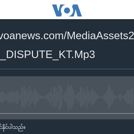
.voanews.com/MediaAssets2
F_DISPUTE_KT.Mp3
No media source currently availa
်နိုင်ပါသည်။