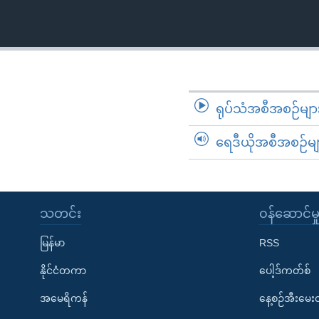
သုတပဒေသာ အင်္ဂလိပ်စာ
အ
ညွန်း
စာမျက်နှာ
သို့
ကျော်
ကြည့်
ရုပ်သံအစီအစဉ်မျာ
ရန်
ရှာဖွေ
ရေဒီယိုအစီအစဉ်မျ
ရန်
နေရာ
သို့
သတင်း
၀န်ဆောင်မှ
ကျော်
ရန်
မြန်မာ
RSS
နိုင်ငံတကာ
ပေါ့ဒ်ကတ်စ်
အမေရိကန်
နေ့စဉ်အီးမေ