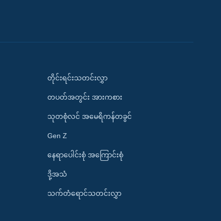
တိုင်းရင်းသတင်းလွှာ
တပတ်အတွင်း အားကစား
သုတစုံလင် အမေရိကန်တခွင်
Gen Z
နေရာပေါင်းစုံ အကြောင်းစုံ
ဒို့အသံ
သက်တံရောင်သတင်းလွှာ