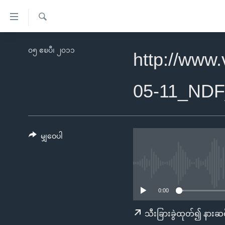
သုံး
ရ
ရှာဖွေ
လွယ်ကူ
မူလစာမျက်နှာ
၀၅ ဧၿပီ၊ ၂၀၁၁
ရ
http://www
စေ
မြန်မာ
လာ
သည့်
ဒ်
ကမ္ဘာ့သတင်းများ
05-11_ND
Link
ဗွီဒီယို
နိုင်ငံတကာ
များ
သတင်းလွတ်လပ်ခွင့်
အမေရိကန်
ပင်မ
ရပ်ဝန်းတခု လမ်းတခု အလွန်
တရုတ်
မျှဝေပါ
အကြောင်းအရာ
အင်္ဂလိပ်စာလေ့လာမယ်
အစ္စရေး-ပါလက်စတိုင်း
သို့
အပတ်စဉ်ကဏ္ဍများ
အမေရိကန်သုံးအီဒီယံ
ကျော်
ကြည့်
ရေဒီယိုနှင့်ရုပ်သံ အချက်အလက်များ
မကြေးမုံရဲ့ အင်္ဂလိပ်စာ
ရေဒီယို
0:00
ရန်
ရေဒီယို/တီဗွီအစီအစဉ်
ရုပ်ရှင်ထဲက အင်္ဂလိပ်စာ
တီဗွီ
သီးခြားခွဲထုတ်၍ နားဆင
ပင်မ