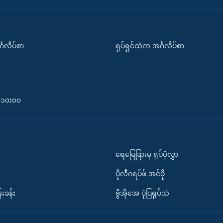
်္ဂလိပ်စာ
ရုပ်ရှင်ထဲက အင်္ဂလိပ်စာ
၀-၁၀း၀၀
ရေမြေခြားမှ ရုပ်ပုံလွှာ
ပိုလီဂရပ်ဖ်.အင်ဖို
်းခန်း
ဗွီအိုအေ ပုံပြရုပ်သံ