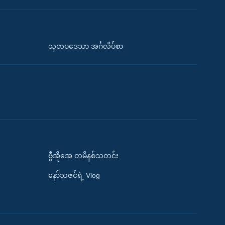
သုတပဒေသာ အင်္ဂလိပ်စာ
ဗွီအိုအေ တမိနစ်သတင်း
နော်သဇင်ရဲ့ Vlog