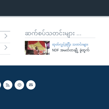
ဆက်စပ်သတင်းများ ...
ထုတ်လွှင့်ခဲ့ပြီး သတင်းများ
NDF အမတ်တချို့ ခွဲထွက်