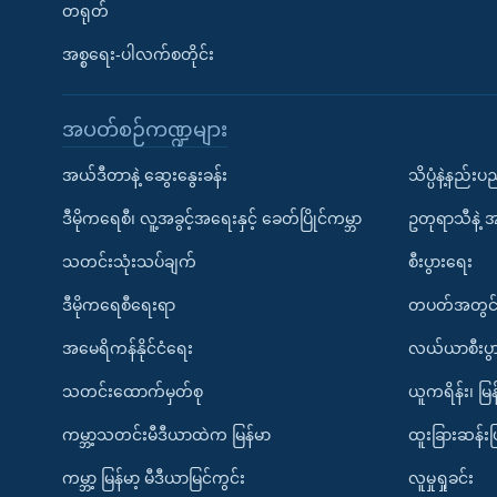
တရုတ်
အစ္စရေး-ပါလက်စတိုင်း
အပတ်စဉ်ကဏ္ဍများ
အယ်ဒီတာနဲ့ ဆွေးနွေးခန်း
သိပ္ပံနဲ့နည်း
ဒီမိုကရေစီ၊ လူ့အခွင့်အရေးနှင့် ခေတ်ပြိုင်ကမ္ဘာ
ဥတုရာသီနဲ့ 
သတင်းသုံးသပ်ချက်
စီးပွားရေး
ဒီမိုကရေစီရေးရာ
တပတ်အတွင်
အမေရိကန်နိုင်ငံရေး
လယ်ယာစီးပွ
သတင်းထောက်မှတ်စု
ယူကရိန်း၊ မြန
ကမ္ဘာ့သတင်းမီဒီယာထဲက မြန်မာ
ထူးခြားဆန်း
ကမ္ဘာ့ မြန်မာ့ မီဒီယာမြင်ကွင်း
လူမှုရှုခင်း