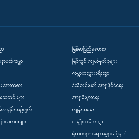
ပညာ
မြန်မာပြည်မှပေးစာ
အနာဂတ်ကမ္ဘာ
မြင်ကွင်းကျယ်မှတ်စုများ
ကမ္ဘာတလွှားခရီးသွား
း အားကစား
ဒီသီတင်းပတ် အာရှနိုင်ငံရေး
ားသတင်းများ
အာရှစီးပွားရေး
်မာ နှိုင်းယှဉ်ချက်
ကျန်းမာရေး
ပြားသတင်းများ
အမျိုးသမီးကဏ္ဍ
ရိုဟင်ဂျာအရေး မျှော်လင့်ချက်