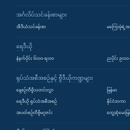
အင်္ဂလိပ်သင်ခန်းစာများ
အီဒီယံသင်ခန်းစာ
မကြေးမုံရဲ့အင
ရေဒီယို
နံနက်ပိုင်း ၆း၀၀-ရး၀၀
ညပိုင်း ၉း၀
ရုပ်သံအစီအစဉ်နှင့် ဗွီဒီယိုကဏ္ဍများ
နေ့စဉ်တီဗွီသတင်းလွှာ
မြန်မာ
ရေဒီယို ရုပ်သံအစီအစဉ်
နိုင်ငံတကာ
အပတ်စဉ်တီဗွီမဂ္ဂဇင်း
တွေ့ဆုံမေးမြန