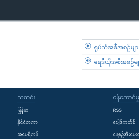
သုတပဒေသာ အင်္ဂလိပ်စာ
အ
ညွန်း
စာမျက်နှာ
သို့
ကျော်
ကြည့်
ရုပ်သံအစီအစဉ်မျာ
ရန်
ရှာဖွေ
ရေဒီယိုအစီအစဉ်မျ
ရန်
နေရာ
သို့
ကျော်
သတင်း
၀န်ဆောင်မှ
ရန်
မြန်မာ
RSS
နိုင်ငံတကာ
ပေါ့ဒ်ကတ်စ်
အမေရိကန်
နေ့စဉ်အီးမေ