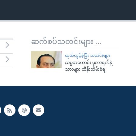
ဆက်စပ်သတင်းများ ...
ထုတ်လွှင့်ခဲ့ပြီး သတင်းများ
သမ္မတဟောင်း မူဘာရက်နဲ့
သားများ ထိန်းသိမ်းခံရ