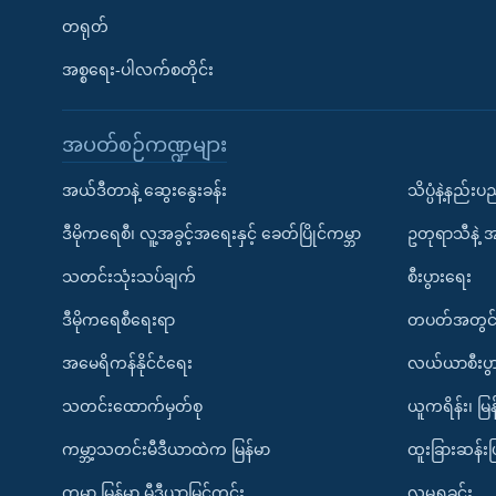
တရုတ်
အစ္စရေး-ပါလက်စတိုင်း
အပတ်စဉ်ကဏ္ဍများ
အယ်ဒီတာနဲ့ ဆွေးနွေးခန်း
သိပ္ပံနဲ့နည်း
ဒီမိုကရေစီ၊ လူ့အခွင့်အရေးနှင့် ခေတ်ပြိုင်ကမ္ဘာ
ဥတုရာသီနဲ့ 
သတင်းသုံးသပ်ချက်
စီးပွားရေး
ဒီမိုကရေစီရေးရာ
တပတ်အတွင်
အမေရိကန်နိုင်ငံရေး
လယ်ယာစီးပွ
သတင်းထောက်မှတ်စု
ယူကရိန်း၊ မြန
ကမ္ဘာ့သတင်းမီဒီယာထဲက မြန်မာ
ထူးခြားဆန်း
ကမ္ဘာ့ မြန်မာ့ မီဒီယာမြင်ကွင်း
လူမှုရှုခင်း