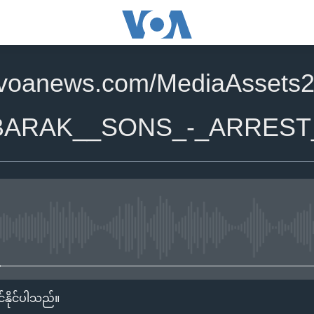
.voanews.com/MediaAssets2
BARAK__SONS_-_ARREST
No media source currently availa
်နိုင်ပါသည်။