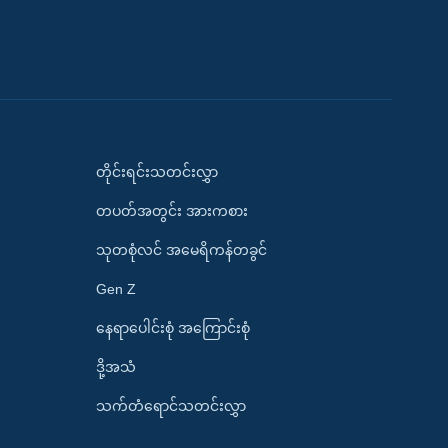
တိုင်းရင်းသတင်းလွှာ
တပတ်အတွင်း အားကစား
သုတစုံလင် အမေရိကန်တခွင်
Gen Z
နေရာပေါင်းစုံ အကြောင်းစုံ
ဒို့အသံ
သက်တံရောင်သတင်းလွှာ