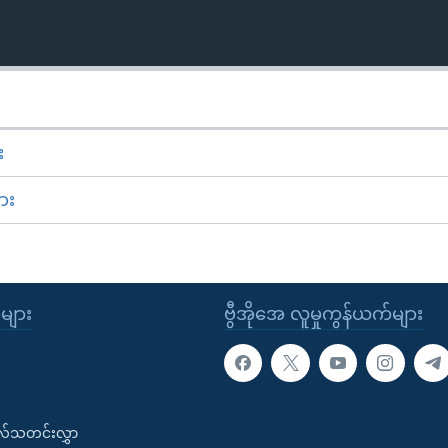
း
ား
ုများ
ဗွီအိုအေ လူမှုကွန်ယက်များ
းလ်သတင်းလွှာ