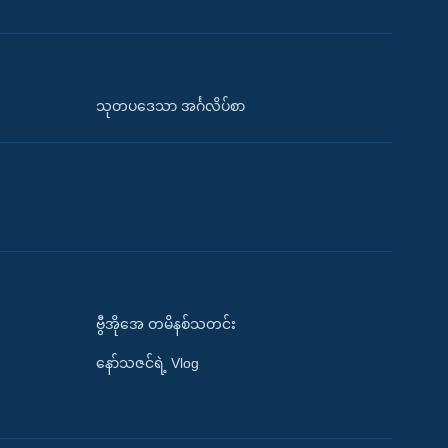
သုတပဒေသာ အင်္ဂလိပ်စာ
ဗွီအိုအေ တမိနစ်သတင်း
နော်သဇင်ရဲ့ Vlog