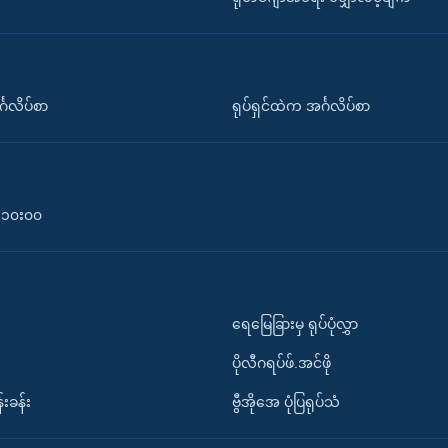
်္ဂလိပ်စာ
ရုပ်ရှင်ထဲက အင်္ဂလိပ်စာ
၀-၁၀း၀၀
ရေမြေခြားမှ ရုပ်ပုံလွှာ
ပိုလီဂရပ်ဖ်.အင်ဖို
်းခန်း
ဗွီအိုအေ ပုံပြရုပ်သံ