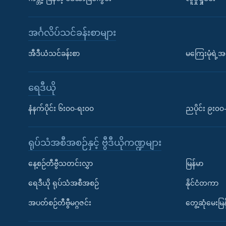
အင်္ဂလိပ်သင်ခန်းစာများ
အီဒီယံသင်ခန်းစာ
မကြေးမုံရဲ့အင
ရေဒီယို
နံနက်ပိုင်း ၆း၀၀-ရး၀၀
ညပိုင်း ၉း၀
ရုပ်သံအစီအစဉ်နှင့် ဗွီဒီယိုကဏ္ဍများ
နေ့စဉ်တီဗွီသတင်းလွှာ
မြန်မာ
ရေဒီယို ရုပ်သံအစီအစဉ်
နိုင်ငံတကာ
အပတ်စဉ်တီဗွီမဂ္ဂဇင်း
တွေ့ဆုံမေးမြန