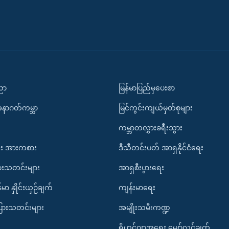
ပညာ
မြန်မာပြည်မှပေးစာ
အနာဂတ်ကမ္ဘာ
မြင်ကွင်းကျယ်မှတ်စုများ
ကမ္ဘာတလွှားခရီးသွား
း အားကစား
ဒီသီတင်းပတ် အာရှနိုင်ငံရေး
ားသတင်းများ
အာရှစီးပွားရေး
်မာ နှိုင်းယှဉ်ချက်
ကျန်းမာရေး
ပြားသတင်းများ
အမျိုးသမီးကဏ္ဍ
ရိုဟင်ဂျာအရေး မျှော်လင့်ချက်