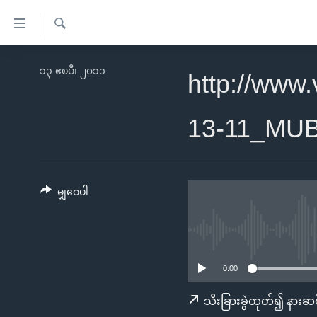
သုံး
ရ
ရှာဖွေ
လွယ်ကူ
မူလစာမျက်နှာ
၁၃ ဧၿပီ၊ ၂၀၁၁
ရ
http://www
စေ
မြန်မာ
လာ
သည့်
ဒ်
ကမ္ဘာ့သတင်းများ
13-11_MU
Link
ဗွီဒီယို
နိုင်ငံတကာ
များ
သတင်းလွတ်လပ်ခွင့်
အမေရိကန်
ပင်မ
ရပ်ဝန်းတခု လမ်းတခု အလွန်
တရုတ်
မျှဝေပါ
အကြောင်းအရာ
အင်္ဂလိပ်စာလေ့လာမယ်
အစ္စရေး-ပါလက်စတိုင်း
သို့
အပတ်စဉ်ကဏ္ဍများ
အမေရိကန်သုံးအီဒီယံ
ကျော်
ကြည့်
ရေဒီယိုနှင့်ရုပ်သံ အချက်အလက်များ
မကြေးမုံရဲ့ အင်္ဂလိပ်စာ
ရေဒီယို
0:00
ရန်
ရေဒီယို/တီဗွီအစီအစဉ်
ရုပ်ရှင်ထဲက အင်္ဂလိပ်စာ
တီဗွီ
သီးခြားခွဲထုတ်၍ နားဆင
ပင်မ