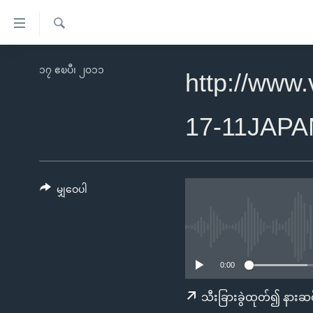
သုံး
ရ
ရှာဖွေ
လွယ်ကူ
မူလစာမျက်နှာ
၁၇ ဧၿပီ၊ ၂၀၁၁
ရ
http://www
စေ
မြန်မာ
လာ
သည့်
ဒ်
ကမ္ဘာ့သတင်းများ
17-11JAPA
Link
ဗွီဒီယို
နိုင်ငံတကာ
များ
သတင်းလွတ်လပ်ခွင့်
အမေရိကန်
ပင်မ
ရပ်ဝန်းတခု လမ်းတခု အလွန်
တရုတ်
မျှဝေပါ
အကြောင်းအရာ
အင်္ဂလိပ်စာလေ့လာမယ်
အစ္စရေး-ပါလက်စတိုင်း
သို့
အပတ်စဉ်ကဏ္ဍများ
အမေရိကန်သုံးအီဒီယံ
ကျော်
ကြည့်
ရေဒီယိုနှင့်ရုပ်သံ အချက်အလက်များ
မကြေးမုံရဲ့ အင်္ဂလိပ်စာ
ရေဒီယို
0:00
ရန်
ရေဒီယို/တီဗွီအစီအစဉ်
ရုပ်ရှင်ထဲက အင်္ဂလိပ်စာ
တီဗွီ
သီးခြားခွဲထုတ်၍ နားဆင
ပင်မ