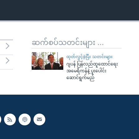
ဆက်စပ်သတင်းများ ...
ထုတ်လွှင့်ခဲ့ပြီး သတင်းများ
ဂျပန် ပြန်လည်ထူထောင်ရေး
အမေရိကန်နဲ့ ပူးပေါင်း
ဆောင်ရွက်မည်