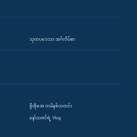
သုတပဒေသာ အင်္ဂလိပ်စာ
ဗွီအိုအေ တမိနစ်သတင်း
နော်သဇင်ရဲ့ Vlog