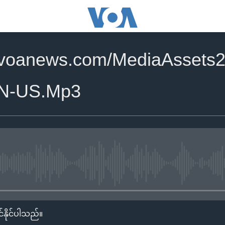
.voanews.com/MediaAssets2
N-US.Mp3
No media source currently availa
်နိုင်ပါသည်။