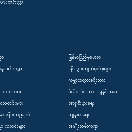
းလ်သတင်းလွှာ
ပညာ
မြန်မာပြည်မှပေးစာ
အနာဂတ်ကမ္ဘာ
မြင်ကွင်းကျယ်မှတ်စုများ
ကမ္ဘာတလွှားခရီးသွား
း အားကစား
ဒီသီတင်းပတ် အာရှနိုင်ငံရေး
ားသတင်းများ
အာရှစီးပွားရေး
်မာ နှိုင်းယှဉ်ချက်
ကျန်းမာရေး
ပြားသတင်းများ
အမျိုးသမီးကဏ္ဍ