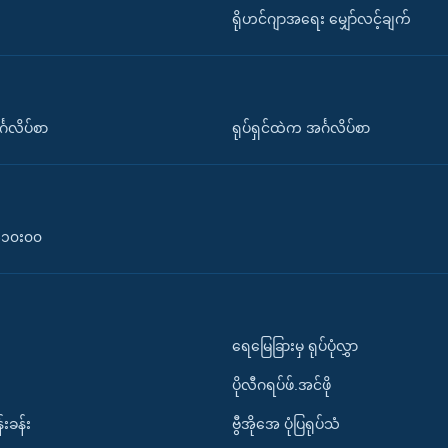
ရိုဟင်ဂျာအရေး မျှော်လင့်ချက်
်္ဂလိပ်စာ
ရုပ်ရှင်ထဲက အင်္ဂလိပ်စာ
၀-၁၀း၀၀
ရေမြေခြားမှ ရုပ်ပုံလွှာ
ပိုလီဂရပ်ဖ်.အင်ဖို
်းခန်း
ဗွီအိုအေ ပုံပြရုပ်သံ