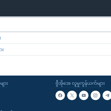
း
ား
ုများ
ဗွီအိုအေ လူမှုကွန်ယက်များ