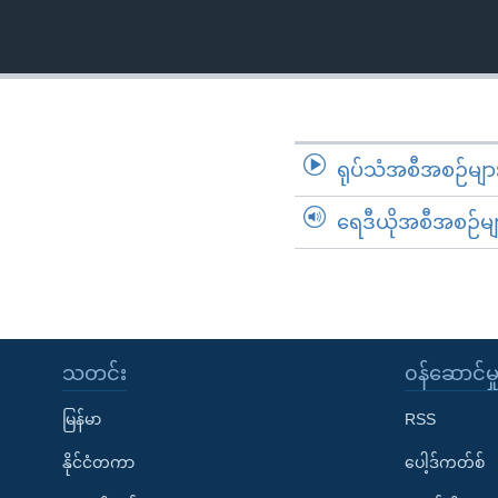
သုတပဒေသာ အင်္ဂလိပ်စာ
အ
ညွန်း
စာမျက်နှာ
သို့
ကျော်
ကြည့်
ရုပ်သံအစီအစဉ်မျာ
ရန်
ရှာဖွေ
ရေဒီယိုအစီအစဉ်မျ
ရန်
နေရာ
သို့
ကျော်
ရန်
သတင်း
၀န်ဆောင်မှ
မြန်မာ
RSS
နိုင်ငံတကာ
ပေါ့ဒ်ကတ်စ်