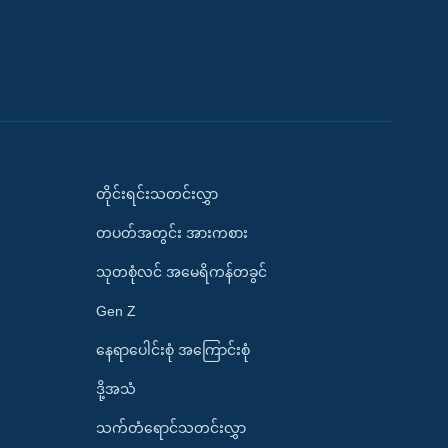
တိုင်းရင်းသတင်းလွှာ
တပတ်အတွင်း အားကစား
သုတစုံလင် အမေရိကန်တခွင်
Gen Z
နေရာပေါင်းစုံ အကြောင်းစုံ
ဒို့အသံ
သက်တံရောင်သတင်းလွှာ