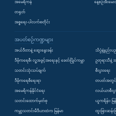
အမေရိကန်
နေ့စဉ်အီးမေ
တရုတ်
အစ္စရေး-ပါလက်စတိုင်း
အပတ်စဉ်ကဏ္ဍများ
အယ်ဒီတာနဲ့ ဆွေးနွေးခန်း
သိပ္ပံနဲ့နည်း
ဒီမိုကရေစီ၊ လူ့အခွင့်အရေးနှင့် ခေတ်ပြိုင်ကမ္ဘာ
ဥတုရာသီနဲ့ 
သတင်းသုံးသပ်ချက်
စီးပွားရေး
ဒီမိုကရေစီရေးရာ
တပတ်အတွင်
အမေရိကန်နိုင်ငံရေး
လယ်ယာစီးပွ
သတင်းထောက်မှတ်စု
ယူကရိန်း၊ မြန
ကမ္ဘာ့သတင်းမီဒီယာထဲက မြန်မာ
ထူးခြားဆန်း