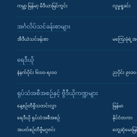
ကမ္ဘာ့ မြန်မာ့ မီဒီယာမြင်ကွင်း
လူမှုရှုခင်း
အင်္ဂလိပ်သင်ခန်းစာများ
အီဒီယံသင်ခန်းစာ
မကြေးမုံရဲ့အင
ရေဒီယို
နံနက်ပိုင်း ၆း၀၀-ရး၀၀
ညပိုင်း ၉း၀
ရုပ်သံအစီအစဉ်နှင့် ဗွီဒီယိုကဏ္ဍများ
နေ့စဉ်တီဗွီသတင်းလွှာ
မြန်မာ
ရေဒီယို ရုပ်သံအစီအစဉ်
နိုင်ငံတကာ
အပတ်စဉ်တီဗွီမဂ္ဂဇင်း
တွေ့ဆုံမေးမြန