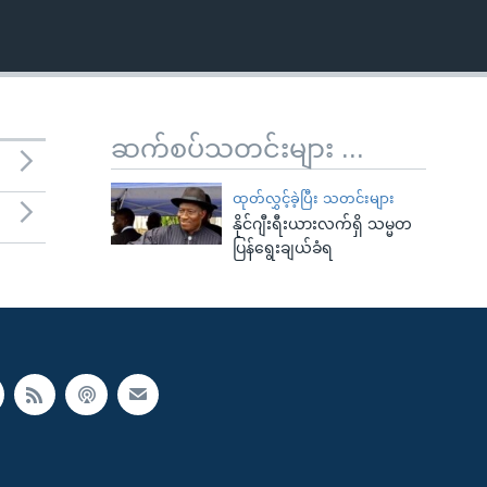
ဆက်စပ်သတင်းများ ...
ထုတ်လွှင့်ခဲ့ပြီး သတင်းများ
နိုင်ဂျီးရီးယားလက်ရှိ သမ္မတ
ပြန်ရွေးချယ်ခံရ