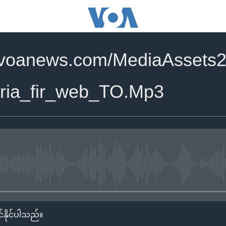
.voanews.com/MediaAssets2
ria_fir_web_TO.Mp3
No media source currently availa
်နိုင်ပါသည်။