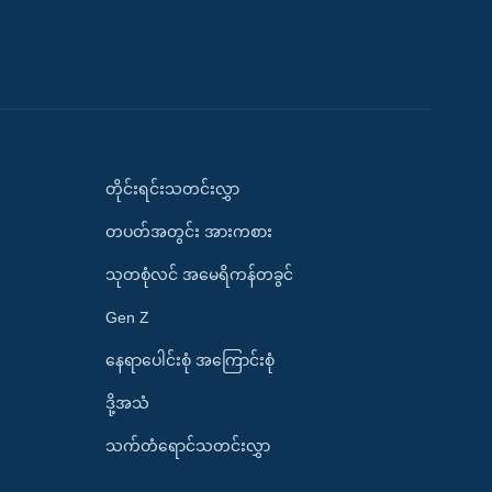
တိုင်းရင်းသတင်းလွှာ
တပတ်အတွင်း အားကစား
သုတစုံလင် အမေရိကန်တခွင်
Gen Z
နေရာပေါင်းစုံ အကြောင်းစုံ
ဒို့အသံ
သက်တံရောင်သတင်းလွှာ