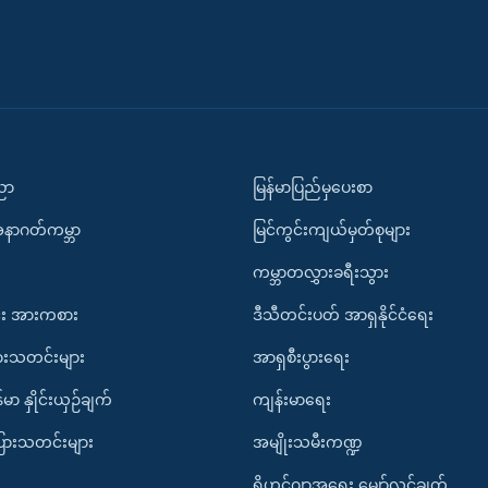
ပညာ
မြန်မာပြည်မှပေးစာ
အနာဂတ်ကမ္ဘာ
မြင်ကွင်းကျယ်မှတ်စုများ
ကမ္ဘာတလွှားခရီးသွား
း အားကစား
ဒီသီတင်းပတ် အာရှနိုင်ငံရေး
ားသတင်းများ
အာရှစီးပွားရေး
်မာ နှိုင်းယှဉ်ချက်
ကျန်းမာရေး
ပြားသတင်းများ
အမျိုးသမီးကဏ္ဍ
ရိုဟင်ဂျာအရေး မျှော်လင့်ချက်