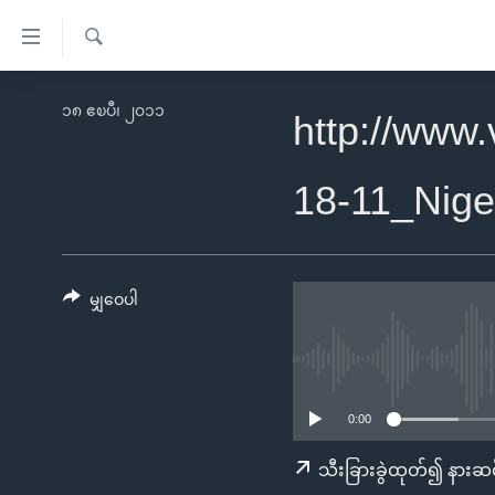
သုံး
ရ
ရှာဖွေ
လွယ်ကူ
မူလစာမျက်နှာ
၁၈ ဧၿပီ၊ ၂၀၁၁
ရ
http://www
စေ
မြန်မာ
လာ
သည့်
ဒ်
ကမ္ဘာ့သတင်းများ
18-11_Nige
Link
ဗွီဒီယို
နိုင်ငံတကာ
များ
သတင်းလွတ်လပ်ခွင့်
အမေရိကန်
ပင်မ
ရပ်ဝန်းတခု လမ်းတခု အလွန်
တရုတ်
မျှဝေပါ
အကြောင်းအရာ
အင်္ဂလိပ်စာလေ့လာမယ်
အစ္စရေး-ပါလက်စတိုင်း
သို့
အပတ်စဉ်ကဏ္ဍများ
အမေရိကန်သုံးအီဒီယံ
ကျော်
ကြည့်
ရေဒီယိုနှင့်ရုပ်သံ အချက်အလက်များ
မကြေးမုံရဲ့ အင်္ဂလိပ်စာ
ရေဒီယို
0:00
ရန်
ရေဒီယို/တီဗွီအစီအစဉ်
ရုပ်ရှင်ထဲက အင်္ဂလိပ်စာ
တီဗွီ
သီးခြားခွဲထုတ်၍ နားဆင
ပင်မ