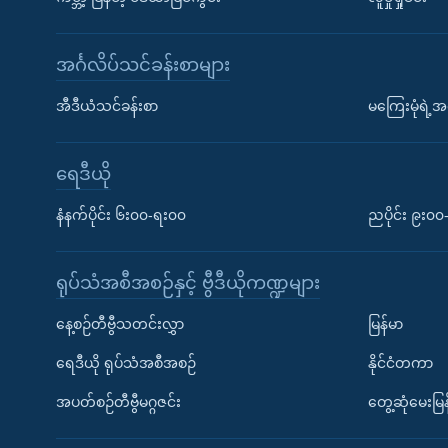
အင်္ဂလိပ်သင်ခန်းစာများ
အီဒီယံသင်ခန်းစာ
မကြေးမုံရဲ့အင
ရေဒီယို
နံနက်ပိုင်း ၆း၀၀-ရး၀၀
ညပိုင်း ၉း၀
ရုပ်သံအစီအစဉ်နှင့် ဗွီဒီယိုကဏ္ဍများ
နေ့စဉ်တီဗွီသတင်းလွှာ
မြန်မာ
ရေဒီယို ရုပ်သံအစီအစဉ်
နိုင်ငံတကာ
အပတ်စဉ်တီဗွီမဂ္ဂဇင်း
တွေ့ဆုံမေးမြန