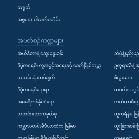
တရုတ်
အစ္စရေး-ပါလက်စတိုင်း
အပတ်စဉ်ကဏ္ဍများ
အယ်ဒီတာနဲ့ ဆွေးနွေးခန်း
သိပ္ပံနဲ့နည်း
ဒီမိုကရေစီ၊ လူ့အခွင့်အရေးနှင့် ခေတ်ပြိုင်ကမ္ဘာ
ဥတုရာသီနဲ့ 
သတင်းသုံးသပ်ချက်
စီးပွားရေး
ဒီမိုကရေစီရေးရာ
တပတ်အတွင်
အမေရိကန်နိုင်ငံရေး
လယ်ယာစီးပွ
သတင်းထောက်မှတ်စု
ယူကရိန်း၊ မြန
ကမ္ဘာ့သတင်းမီဒီယာထဲက မြန်မာ
ထူးခြားဆန်း
ကမ္ဘာ့ မြန်မာ့ မီဒီယာမြင်ကွင်း
လူမှုရှုခင်း