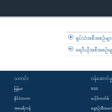
သုတပဒေသာ အင်္ဂလိပ်စာ
အ
ညွန်း
စာမျက်နှာ
သို့
ကျော်
ကြည့်
ရုပ်သံအစီအစဉ်မျာ
ရန်
ရှာဖွေ
ရေဒီယိုအစီအစဉ်မျ
ရန်
နေရာ
သို့
ကျော်
သတင်း
၀န်ဆောင်မှ
ရန်
မြန်မာ
RSS
နိုင်ငံတကာ
ပေါ့ဒ်ကတ်စ်
အမေရိကန်
နေ့စဉ်အီးမေ