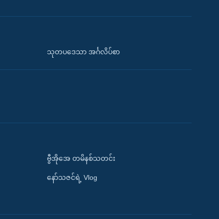
သုတပဒေသာ အင်္ဂလိပ်စာ
ဗွီအိုအေ တမိနစ်သတင်း
နော်သဇင်ရဲ့ Vlog