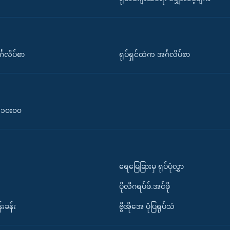
်္ဂလိပ်စာ
ရုပ်ရှင်ထဲက အင်္ဂလိပ်စာ
၀-၁၀း၀၀
ရေမြေခြားမှ ရုပ်ပုံလွှာ
ပိုလီဂရပ်ဖ်.အင်ဖို
်းခန်း
ဗွီအိုအေ ပုံပြရုပ်သံ