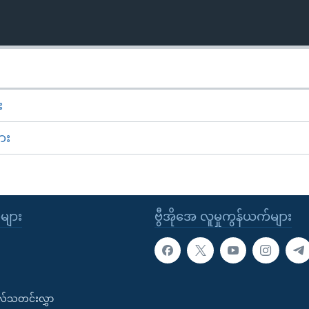
း
ား
ုများ
ဗွီအိုအေ လူမှုကွန်ယက်များ
းလ်သတင်းလွှာ