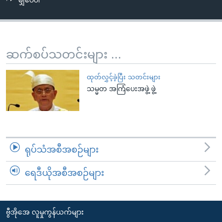
မျှဝေပါ
အ
သုတပဒေသာ အင်္ဂလိပ်စာ
ညွန်း
Learning English
စာမျက်နှာ
သို့
ဗွီအိုအေ လူမှုကွန်ယက်များ
ဆက်စပ်သတင်းများ ...
ကျော်
ကြည့်
ထုတ်လွှင့်ခဲ့ပြီး သတင်းများ
ရန်
သမ္မတ အကြံပေးအဖွဲ့ ဖွဲ့
ဘာသာစကားများ
ရှာဖွေ
ရန်
နေရာ
သို့
ရုပ်သံအစီအစဉ်များ
ကျော်
ရန်
ရေဒီယိုအစီအစဉ်များ
ဗွီအိုအေ လူမှုကွန်ယက်များ