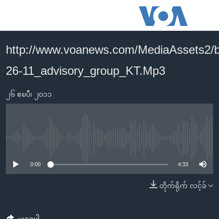
သုံး
ရ
လွယ်ကူ
http://www.voanews.com/MediaAssets2/
မူလစာမျက်နှာ
စေ
26-11_advisory_group_KT.Mp3
မြန်မာ
သည့်
ကမ္ဘာ့သတင်းများ
Link
၂၆ ဧၿပီ၊ ၂၀၁၁
ဗွီဒီယို
နိုင်ငံတကာ
များ
သတင်းလွတ်လပ်ခွင့်
အမေရိကန်
ပင်မ
ရပ်ဝန်းတခု လမ်းတခု အလွန်
တရုတ်
အကြောင်းအရာ
No media source currently available
သို့
အင်္ဂလိပ်စာလေ့လာမယ်
အစ္စရေး-ပါလက်စတိုင်း
0:00
4:33
ကျော်
အပတ်စဉ်ကဏ္ဍများ
အမေရိကန်သုံးအီဒီယံ
ကြည့်
တိုက်ရိုက် လင့်ခ်
ရေဒီယိုနှင့်ရုပ်သံ အချက်အလက်များ
မကြေးမုံရဲ့ အင်္ဂလိပ်စာ
ရေဒီယို
ရန်
ပင်မ
ရေဒီယို/တီဗွီအစီအစဉ်
ရုပ်ရှင်ထဲက အင်္ဂလိပ်စာ
တီဗွီ