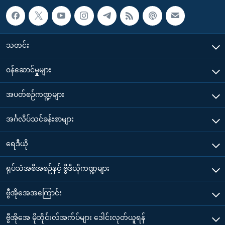
သတင်း
၀န်ဆောင်မှုများ
အပတ်စဉ်ကဏ္ဍများ
အင်္ဂလိပ်သင်ခန်းစာများ
ရေဒီယို
ရုပ်သံအစီအစဉ်နှင့် ဗွီဒီယိုကဏ္ဍများ
ဗွီအိုအေအကြောင်း
ဗွီအိုအေ မိုဘိုင်းလ်အက်ပ်များ ဒေါင်းလုတ်ယူရန်