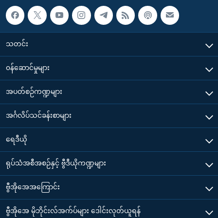
သတင်း
၀န်ဆောင်မှုများ
အပတ်စဉ်ကဏ္ဍများ
အင်္ဂလိပ်သင်ခန်းစာများ
ရေဒီယို
ရုပ်သံအစီအစဉ်နှင့် ဗွီဒီယိုကဏ္ဍများ
ဗွီအိုအေအကြောင်း
ဗွီအိုအေ မိုဘိုင်းလ်အက်ပ်များ ဒေါင်းလုတ်ယူရန်