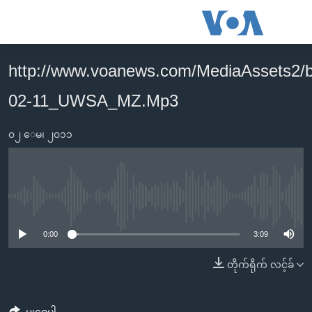
သုံး
ရ
လွယ်ကူ
http://www.voanews.com/MediaAssets2/
မူလစာမျက်နှာ
စေ
02-11_UWSA_MZ.Mp3
မြန်မာ
သည့်
ကမ္ဘာ့သတင်းများ
Link
၀၂ ေမ၊ ၂၀၁၁
ဗွီဒီယို
နိုင်ငံတကာ
များ
သတင်းလွတ်လပ်ခွင့်
အမေရိကန်
ပင်မ
ရပ်ဝန်းတခု လမ်းတခု အလွန်
တရုတ်
အကြောင်းအရာ
No media source currently available
သို့
အင်္ဂလိပ်စာလေ့လာမယ်
အစ္စရေး-ပါလက်စတိုင်း
0:00
3:09
ကျော်
အပတ်စဉ်ကဏ္ဍများ
အမေရိကန်သုံးအီဒီယံ
ကြည့်
တိုက်ရိုက် လင့်ခ်
ရေဒီယိုနှင့်ရုပ်သံ အချက်အလက်များ
မကြေးမုံရဲ့ အင်္ဂလိပ်စာ
ရေဒီယို
ရန်
ပင်မ
ရေဒီယို/တီဗွီအစီအစဉ်
ရုပ်ရှင်ထဲက အင်္ဂလိပ်စာ
တီဗွီ