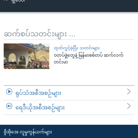
မျှဝေပါ
အ
သုတပဒေသာ အင်္ဂလိပ်စာ
ညွန်း
Learning English
စာမျက်နှာ
သို့
ဗွီအိုအေ လူမှုကွန်ယက်များ
ဆက်စပ်သတင်းများ ...
ကျော်
ကြည့်
ထုတ်လွှင့်ခဲ့ပြီး သတင်းများ
ရန်
၀တပ်ဖွဲ့တွေနဲ့ မြန်မာစစ်တပ် ဆက်လက်
ဘာသာစကားများ
ရှာဖွေ
တင်းမာ
ရန်
နေရာ
သို့
ရုပ်သံအစီအစဉ်များ
ကျော်
ရန်
ရေဒီယိုအစီအစဉ်များ
ဗွီအိုအေ လူမှုကွန်ယက်များ