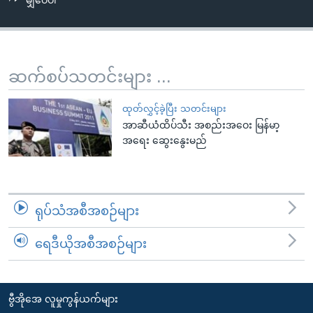
မျှဝေပါ
အ
သုတပဒေသာ အင်္ဂလိပ်စာ
ညွန်း
Learning English
စာမျက်နှာ
သို့
ဗွီအိုအေ လူမှုကွန်ယက်များ
ဆက်စပ်သတင်းများ ...
ကျော်
ကြည့်
ထုတ်လွှင့်ခဲ့ပြီး သတင်းများ
ရန်
အာဆီယံထိပ်သီး အစည်းအဝေး မြန်မာ့
ဘာသာစကားများ
ရှာဖွေ
အရေး ဆွေးနွေးမည်
ရန်
နေရာ
သို့
ရုပ်သံအစီအစဉ်များ
ကျော်
ရန်
ရေဒီယိုအစီအစဉ်များ
ဗွီအိုအေ လူမှုကွန်ယက်များ