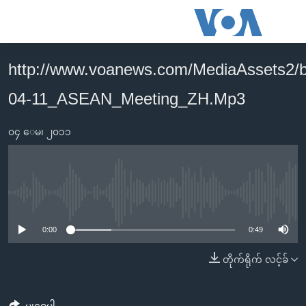
သုံး
ရ
လွယ်ကူ
http://www.voanews.com/MediaAssets2/
မူလစာမျက်နှာ
စေ
04-11_ASEAN_Meeting_ZH.Mp3
မြန်မာ
သည့်
ကမ္ဘာ့သတင်းများ
Link
၀၄ ေမ၊ ၂၀၁၁
ဗွီဒီယို
နိုင်ငံတကာ
များ
သတင်းလွတ်လပ်ခွင့်
အမေရိကန်
ပင်မ
ရပ်ဝန်းတခု လမ်းတခု အလွန်
တရုတ်
အကြောင်းအရာ
No media source currently available
သို့
အင်္ဂလိပ်စာလေ့လာမယ်
အစ္စရေး-ပါလက်စတိုင်း
0:00
0:49
ကျော်
အပတ်စဉ်ကဏ္ဍများ
အမေရိကန်သုံးအီဒီယံ
ကြည့်
တိုက်ရိုက် လင့်ခ်
ရေဒီယိုနှင့်ရုပ်သံ အချက်အလက်များ
မကြေးမုံရဲ့ အင်္ဂလိပ်စာ
ရေဒီယို
ရန်
ပင်မ
ရေဒီယို/တီဗွီအစီအစဉ်
ရုပ်ရှင်ထဲက အင်္ဂလိပ်စာ
တီဗွီ