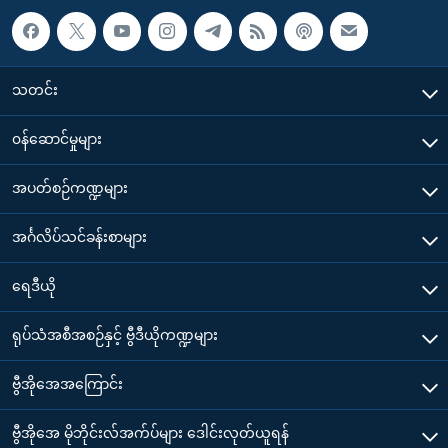
သတင်း
၀န်ဆောင်မှုများ
အပတ်စဉ်ကဏ္ဍများ
အင်္ဂလိပ်သင်ခန်းစာများ
ရေဒီယို
ရုပ်သံအစီအစဉ်နှင့် ဗွီဒီယိုကဏ္ဍများ
ဗွီအိုအေအကြောင်း
ဗွီအိုအေ မိုဘိုင်းလ်အက်ပ်များ ဒေါင်းလုတ်ယူရန်