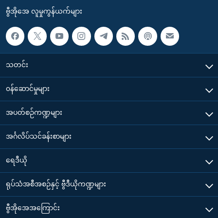
ဗွီအိုအေ လူမှုကွန်ယက်များ
သတင်း
၀န်ဆောင်မှုများ
အပတ်စဉ်ကဏ္ဍများ
အင်္ဂလိပ်သင်ခန်းစာများ
ရေဒီယို
ရုပ်သံအစီအစဉ်နှင့် ဗွီဒီယိုကဏ္ဍများ
ဗွီအိုအေအကြောင်း