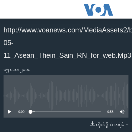
သုံး
ရ
လွယ်ကူ
http://www.voanews.com/MediaAssets2/
မူလစာမျက်နှာ
စေ
05-
မြန်မာ
သည့်
ကမ္ဘာ့သတင်းများ
11_Asean_Thein_Sain_RN_for_web.Mp3
Link
ဗွီဒီယို
နိုင်ငံတကာ
များ
၀၅ ေမ၊ ၂၀၁၁
သတင်းလွတ်လပ်ခွင့်
အမေရိကန်
ပင်မ
ရပ်ဝန်းတခု လမ်းတခု အလွန်
တရုတ်
အကြောင်းအရာ
သို့
အင်္ဂလိပ်စာလေ့လာမယ်
အစ္စရေး-ပါလက်စတိုင်း
No media source currently available
ကျော်
အပတ်စဉ်ကဏ္ဍများ
အမေရိကန်သုံးအီဒီယံ
ကြည့်
0:00
0:58
ရေဒီယိုနှင့်ရုပ်သံ အချက်အလက်များ
မကြေးမုံရဲ့ အင်္ဂလိပ်စာ
ရေဒီယို
ရန်
တိုက်ရိုက် လင့်ခ်
ပင်မ
ရေဒီယို/တီဗွီအစီအစဉ်
ရုပ်ရှင်ထဲက အင်္ဂလိပ်စာ
တီဗွီ