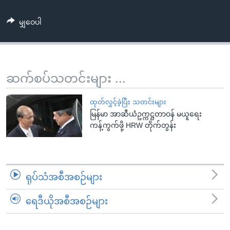
အ
သုတပဒေသာ အင်္ဂလိပ်စာ
ညွန်း
Learning English
မျှဝေပါ
စာမျက်နှာ
သို့
ဗွီအိုအေ လူမှုကွန်ယက်များ
ကျော်
ကြည့်
ဆက်စပ်သတင်းများ ...
ရန်
ဘာသာစကားများ
ရှာဖွေ
ထုတ်လွှင့်ခဲ့ပြီး သတင်းများ
ရန်
မြန်မာ အာဆီယံဥက္ကဋ္ဌတာဝန် မယူရေး
ကန့်ကွက်ဖို့ HRW တိုက်တွန်း
နေရာ
သို့
ကျော်
ရန်
ရုပ်သံအစီအစဉ်များ
ရေဒီယိုအစီအစဉ်များ