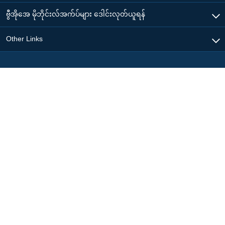
ဗွီအိုအေ မိုဘိုင်းလ်အက်ပ်များ ဒေါင်းလုတ်ယူရန်
Other Links