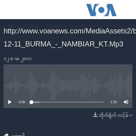
သုံး
ရ
လွယ်ကူ
http://www.voanews.com/MediaAssets2/
မူလစာမျက်နှာ
စေ
12-11_BURMA_-_NAMBIAR_KT.Mp3
မြန်မာ
သည့်
ကမ္ဘာ့သတင်းများ
Link
၁၂ ေမ၊ ၂၀၁၁
ဗွီဒီယို
နိုင်ငံတကာ
များ
သတင်းလွတ်လပ်ခွင့်
အမေရိကန်
ပင်မ
ရပ်ဝန်းတခု လမ်းတခု အလွန်
တရုတ်
အကြောင်းအရာ
No media source currently available
သို့
အင်္ဂလိပ်စာလေ့လာမယ်
အစ္စရေး-ပါလက်စတိုင်း
0:00
1:20
ကျော်
အပတ်စဉ်ကဏ္ဍများ
အမေရိကန်သုံးအီဒီယံ
ကြည့်
တိုက်ရိုက် လင့်ခ်
ရေဒီယိုနှင့်ရုပ်သံ အချက်အလက်များ
မကြေးမုံရဲ့ အင်္ဂလိပ်စာ
ရေဒီယို
ရန်
ပင်မ
ရေဒီယို/တီဗွီအစီအစဉ်
ရုပ်ရှင်ထဲက အင်္ဂလိပ်စာ
တီဗွီ