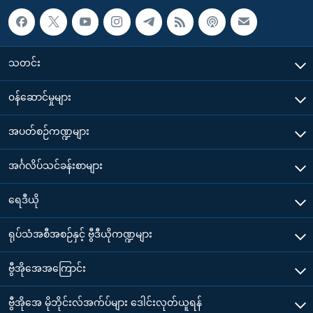
သတင်း
၀န်ဆောင်မှုများ
အပတ်စဉ်ကဏ္ဍများ
အင်္ဂလိပ်သင်ခန်းစာများ
ရေဒီယို
ရုပ်သံအစီအစဉ်နှင့် ဗွီဒီယိုကဏ္ဍများ
ဗွီအိုအေအကြောင်း
ဗွီအိုအေ မိုဘိုင်းလ်အက်ပ်များ ဒေါင်းလုတ်ယူရန်