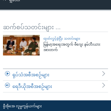
မျှဝေပါ
အ
သုတပဒေသာ အင်္ဂလိပ်စာ
ညွန်း
Learning English
စာမျက်နှာ
သို့
ဗွီအိုအေ လူမှုကွန်ယက်များ
ဆက်စပ်သတင်းများ ...
ကျော်
ကြည့်
ထုတ်လွှင့်ခဲ့ပြီး သတင်းများ
ရန်
မြန်မာ့အရေးအတွက် ဗီဂျေး နမ်ဘီးယား
ဘာသာစကားများ
ရှာဖွေ
အားတက်
ရန်
နေရာ
သို့
ရုပ်သံအစီအစဉ်များ
ကျော်
ရန်
ရေဒီယိုအစီအစဉ်များ
ဗွီအိုအေ လူမှုကွန်ယက်များ