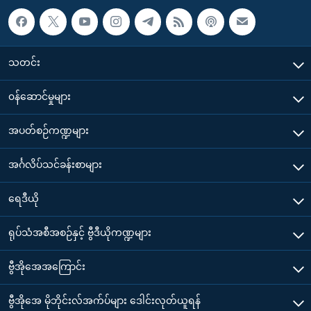
သတင်း
၀န်ဆောင်မှုများ
အပတ်စဉ်ကဏ္ဍများ
အင်္ဂလိပ်သင်ခန်းစာများ
ရေဒီယို
ရုပ်သံအစီအစဉ်နှင့် ဗွီဒီယိုကဏ္ဍများ
ဗွီအိုအေအကြောင်း
ဗွီအိုအေ မိုဘိုင်းလ်အက်ပ်များ ဒေါင်းလုတ်ယူရန်