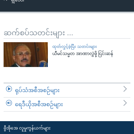
မျှဝေပါ
အ
သုတပဒေသာ အင်္ဂလိပ်စာ
ညွန်း
Learning English
စာမျက်နှာ
သို့
ဗွီအိုအေ လူမှုကွန်ယက်များ
ဆက်စပ်သတင်းများ ...
ကျော်
ကြည့်
ထုတ်လွှင့်ခဲ့ပြီး သတင်းများ
ရန်
ယီမင်သမ္မတ အာဏာလွှဲဖို့ ငြင်းဆန်
ဘာသာစကားများ
ရှာဖွေ
ရန်
နေရာ
သို့
ရုပ်သံအစီအစဉ်များ
ကျော်
ရန်
ရေဒီယိုအစီအစဉ်များ
ဗွီအိုအေ လူမှုကွန်ယက်များ