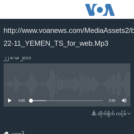
သုံး
ရ
လွယ်ကူ
http://www.voanews.com/MediaAssets2/
မူလစာမျက်နှာ
စေ
22-11_YEMEN_TS_for_web.Mp3
မြန်မာ
သည့်
ကမ္ဘာ့သတင်းများ
Link
၂၂ ေမ၊ ၂၀၁၁
ဗွီဒီယို
နိုင်ငံတကာ
များ
သတင်းလွတ်လပ်ခွင့်
အမေရိကန်
ပင်မ
ရပ်ဝန်းတခု လမ်းတခု အလွန်
တရုတ်
အကြောင်းအရာ
No media source currently available
သို့
အင်္ဂလိပ်စာလေ့လာမယ်
အစ္စရေး-ပါလက်စတိုင်း
0:00
0:59
ကျော်
အပတ်စဉ်ကဏ္ဍများ
အမေရိကန်သုံးအီဒီယံ
ကြည့်
တိုက်ရိုက် လင့်ခ်
ရေဒီယိုနှင့်ရုပ်သံ အချက်အလက်များ
မကြေးမုံရဲ့ အင်္ဂလိပ်စာ
ရေဒီယို
ရန်
ပင်မ
ရေဒီယို/တီဗွီအစီအစဉ်
ရုပ်ရှင်ထဲက အင်္ဂလိပ်စာ
တီဗွီ