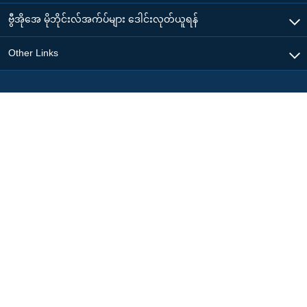
ဗွီအိုအေ မိုဘိုင်းလ်အက်ပ်များ ဒေါင်းလုတ်ယူရန်
Other Links