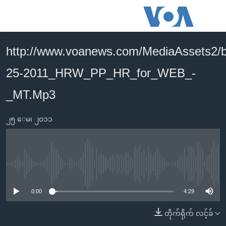
သုံး
ရ
လွယ်ကူ
http://www.voanews.com/MediaAssets2/
မူလစာမျက်နှာ
စေ
25-2011_HRW_PP_HR_for_WEB_-
မြန်မာ
သည့်
ကမ္ဘာ့သတင်းများ
_MT.Mp3
Link
ဗွီဒီယို
နိုင်ငံတကာ
များ
၂၅ ေမ၊ ၂၀၁၁
သတင်းလွတ်လပ်ခွင့်
အမေရိကန်
ပင်မ
ရပ်ဝန်းတခု လမ်းတခု အလွန်
တရုတ်
အကြောင်းအရာ
သို့
အင်္ဂလိပ်စာလေ့လာမယ်
အစ္စရေး-ပါလက်စတိုင်း
No media source currently available
ကျော်
အပတ်စဉ်ကဏ္ဍများ
အမေရိကန်သုံးအီဒီယံ
ကြည့်
0:00
4:29
ရေဒီယိုနှင့်ရုပ်သံ အချက်အလက်များ
မကြေးမုံရဲ့ အင်္ဂလိပ်စာ
ရေဒီယို
ရန်
တိုက်ရိုက် လင့်ခ်
ပင်မ
ရေဒီယို/တီဗွီအစီအစဉ်
ရုပ်ရှင်ထဲက အင်္ဂလိပ်စာ
တီဗွီ