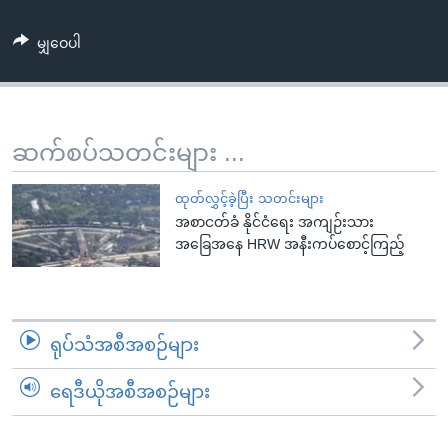
အ
သုတပဒေသာ အင်္ဂလိပ်စာ
ညွန်း
Learning English
မျှဝေပါ
စာမျက်နှာ
သို့
ဗွီအိုအေ လူမှုကွန်ယက်များ
ကျော်
ကြည့်
ဆက်စပ်သတင်းများ ...
ရန်
ဘာသာစကားများ
ရှာဖွေ
ထုတ်လွှင့်ခဲ့ပြီး သတင်းများ
ရန်
အစာငတ်ခံ နိုင်ငံရေး အကျဉ်းသား
အခြေအနေ HRW အနီးကပ်စောင့်ကြည့်
နေရာ
သို့
ကျော်
ရန်
ရုပ်သံအစီအစဉ်များ
ရေဒီယိုအစီအစဉ်များ