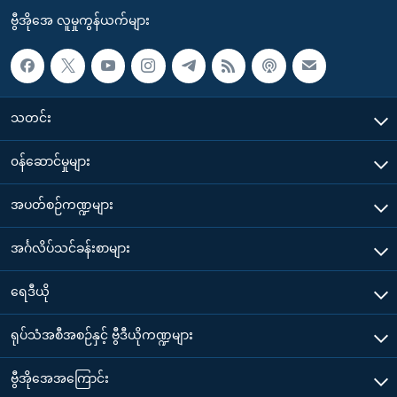
ဗွီအိုအေ လူမှုကွန်ယက်များ
သတင်း
၀န်ဆောင်မှုများ
အပတ်စဉ်ကဏ္ဍများ
အင်္ဂလိပ်သင်ခန်းစာများ
ရေဒီယို
ရုပ်သံအစီအစဉ်နှင့် ဗွီဒီယိုကဏ္ဍများ
ဗွီအိုအေအကြောင်း