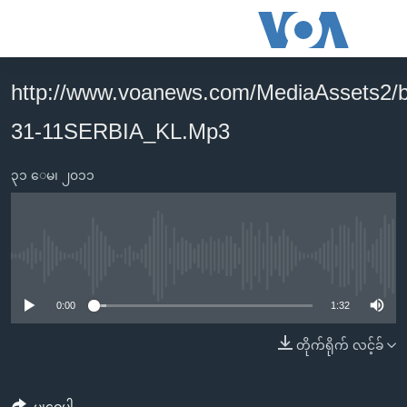
သုံး
ရ
လွယ်ကူ
http://www.voanews.com/MediaAssets2/
မူလစာမျက်နှာ
စေ
31-11SERBIA_KL.Mp3
မြန်မာ
သည့်
ကမ္ဘာ့သတင်းများ
Link
၃၁ ေမ၊ ၂၀၁၁
ဗွီဒီယို
နိုင်ငံတကာ
များ
သတင်းလွတ်လပ်ခွင့်
အမေရိကန်
ပင်မ
ရပ်ဝန်းတခု လမ်းတခု အလွန်
တရုတ်
အကြောင်းအရာ
No media source currently available
သို့
အင်္ဂလိပ်စာလေ့လာမယ်
အစ္စရေး-ပါလက်စတိုင်း
0:00
1:32
ကျော်
အပတ်စဉ်ကဏ္ဍများ
အမေရိကန်သုံးအီဒီယံ
ကြည့်
တိုက်ရိုက် လင့်ခ်
ရေဒီယိုနှင့်ရုပ်သံ အချက်အလက်များ
မကြေးမုံရဲ့ အင်္ဂလိပ်စာ
ရေဒီယို
ရန်
ပင်မ
ရေဒီယို/တီဗွီအစီအစဉ်
ရုပ်ရှင်ထဲက အင်္ဂလိပ်စာ
တီဗွီ