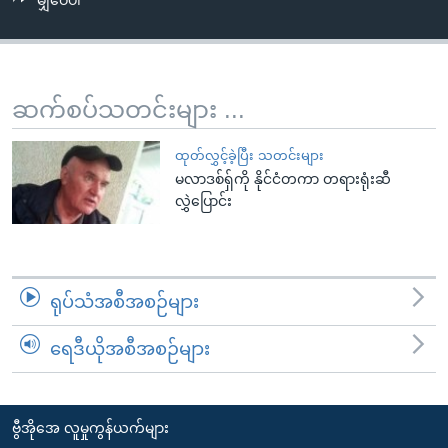
မျှဝေပါ
အ
သုတပဒေသာ အင်္ဂလိပ်စာ
ညွန်း
Learning English
စာမျက်နှာ
သို့
ဗွီအိုအေ လူမှုကွန်ယက်များ
ဆက်စပ်သတင်းများ ...
ကျော်
ကြည့်
ထုတ်လွှင့်ခဲ့ပြီး သတင်းများ
ရန်
မလာဒစ်ရှ်ကို နိုင်ငံတကာ တရားရုံးဆီ
ဘာသာစကားများ
ရှာဖွေ
လွှဲပြောင်း
ရန်
နေရာ
သို့
ရုပ်သံအစီအစဉ်များ
ကျော်
ရန်
ရေဒီယိုအစီအစဉ်များ
ဗွီအိုအေ လူမှုကွန်ယက်များ