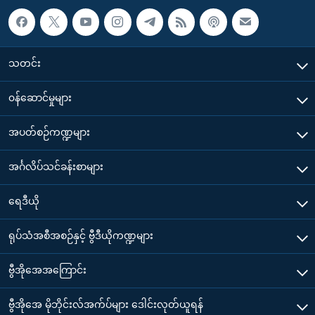
သတင်း
၀န်ဆောင်မှုများ
အပတ်စဉ်ကဏ္ဍများ
အင်္ဂလိပ်သင်ခန်းစာများ
ရေဒီယို
ရုပ်သံအစီအစဉ်နှင့် ဗွီဒီယိုကဏ္ဍများ
ဗွီအိုအေအကြောင်း
ဗွီအိုအေ မိုဘိုင်းလ်အက်ပ်များ ဒေါင်းလုတ်ယူရန်