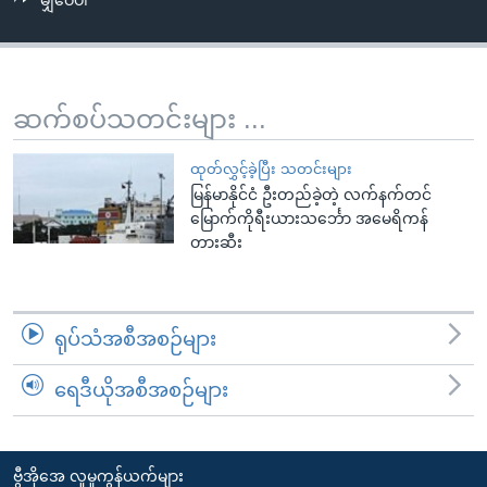
မျှဝေပါ
အ
သုတပဒေသာ အင်္ဂလိပ်စာ
ညွန်း
Learning English
စာမျက်နှာ
သို့
ဗွီအိုအေ လူမှုကွန်ယက်များ
ဆက်စပ်သတင်းများ ...
ကျော်
ကြည့်
ထုတ်လွှင့်ခဲ့ပြီး သတင်းများ
ရန်
မြန်မာနိုင်ငံ ဦးတည်ခဲ့တဲ့ လက်နက်တင်
ဘာသာစကားများ
ရှာဖွေ
မြောက်ကိုရီးယားသင်္ဘော အမေရိကန်
ရန်
တားဆီး
နေရာ
သို့
ကျော်
ရုပ်သံအစီအစဉ်များ
ရန်
ရေဒီယိုအစီအစဉ်များ
ဗွီအိုအေ လူမှုကွန်ယက်များ