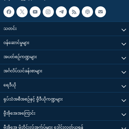
သတင်း
၀န်ဆောင်မှုများ
အပတ်စဉ်ကဏ္ဍများ
အင်္ဂလိပ်သင်ခန်းစာများ
ရေဒီယို
ရုပ်သံအစီအစဉ်နှင့် ဗွီဒီယိုကဏ္ဍများ
ဗွီအိုအေအကြောင်း
ဗွီအိုအေ မိုဘိုင်းလ်အက်ပ်များ ဒေါင်းလုတ်ယူရန်