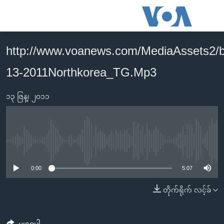
သုံး
ရ
လွယ်ကူ
http://www.voanews.com/MediaAssets2/
မူလစာမျက်နှာ
စေ
13-2011Northkorea_TG.Mp3
မြန်မာ
သည့်
ကမ္ဘာ့သတင်းများ
Link
၁၃ ဇြန္၊ ၂၀၁၁
ဗွီဒီယို
နိုင်ငံတကာ
များ
သတင်းလွတ်လပ်ခွင့်
အမေရိကန်
ပင်မ
ရပ်ဝန်းတခု လမ်းတခု အလွန်
တရုတ်
အကြောင်းအရာ
No media source currently available
သို့
အင်္ဂလိပ်စာလေ့လာမယ်
အစ္စရေး-ပါလက်စတိုင်း
0:00
5:07
ကျော်
အပတ်စဉ်ကဏ္ဍများ
အမေရိကန်သုံးအီဒီယံ
ကြည့်
တိုက်ရိုက် လင့်ခ်
ရေဒီယိုနှင့်ရုပ်သံ အချက်အလက်များ
မကြေးမုံရဲ့ အင်္ဂလိပ်စာ
ရေဒီယို
ရန်
ပင်မ
ရေဒီယို/တီဗွီအစီအစဉ်
ရုပ်ရှင်ထဲက အင်္ဂလိပ်စာ
တီဗွီ