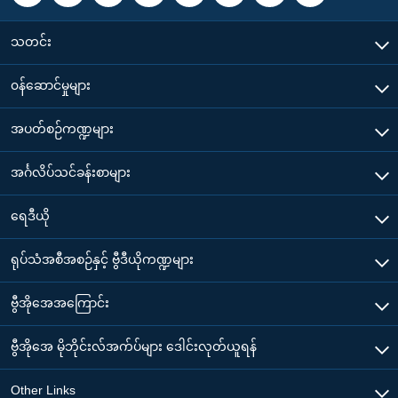
သတင်း
၀န်ဆောင်မှုများ
အပတ်စဉ်ကဏ္ဍများ
အင်္ဂလိပ်သင်ခန်းစာများ
ရေဒီယို
ရုပ်သံအစီအစဉ်နှင့် ဗွီဒီယိုကဏ္ဍများ
ဗွီအိုအေအကြောင်း
ဗွီအိုအေ မိုဘိုင်းလ်အက်ပ်များ ဒေါင်းလုတ်ယူရန်
Other Links