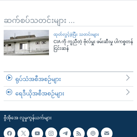
အ
သုတပဒေသာ အင်္ဂလိပ်စာ
ညွန်း
Learning English
စာမျက်နှာ
ဆက်စပ်သတင်းများ ...
သို့
ဗွီအိုအေ လူမှုကွန်ယက်များ
ကျော်
ထုတ်လွှင့်ခဲ့ပြီး သတင်းများ
CIA ကို ကူညီတဲ့ ဗိုလ်မှူး ဖမ်းဆီးမှု ပါကစ္စတန်
ကြည့်
ငြင်းဆန်
ရန်
ဘာသာစကားများ
ရှာဖွေ
ရန်
နေရာ
ရုပ်သံအစီအစဉ်များ
သို့
ကျော်
ရေဒီယိုအစီအစဉ်များ
ရန်
ဗွီအိုအေ လူမှုကွန်ယက်များ