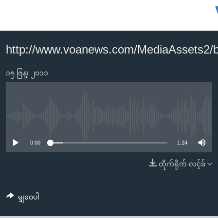
သုံး
ရ
လွယ်ကူ
http://www.voanews.com/MediaAssets2
မူလစာမျက်နှာ
စေ
မြန်မာ
၁၅ ဇြန္၊ ၂၀၁၁
သည့်
ကမ္ဘာ့သတင်းများ
Link
ဗွီဒီယို
နိုင်ငံတကာ
များ
သတင်းလွတ်လပ်ခွင့်
အမေရိကန်
No media source currently available
ပင်မ
ရပ်ဝန်းတခု လမ်းတခု အလွန်
တရုတ်
အကြောင်းအရာ
0:00
1:24
သို့
အင်္ဂလိပ်စာလေ့လာမယ်
အစ္စရေး-ပါလက်စတိုင်း
တိုက်ရိုက် လင့်ခ်
ကျော်
အပတ်စဉ်ကဏ္ဍများ
အမေရိကန်သုံးအီဒီယံ
ကြည့်
ရေဒီယိုနှင့်ရုပ်သံ အချက်အလက်များ
မကြေးမုံရဲ့ အင်္ဂလိပ်စာ
ရေဒီယို
ရန်
မျှဝေပါ
ပင်မ
ရေဒီယို/တီဗွီအစီအစဉ်
ရုပ်ရှင်ထဲက အင်္ဂလိပ်စာ
တီဗွီ