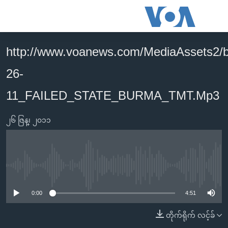
သုံး
ရ
လွယ်ကူ
http://www.voanews.com/MediaAssets2/
မူလစာမျက်နှာ
စေ
26-
မြန်မာ
သည့်
ကမ္ဘာ့သတင်းများ
11_FAILED_STATE_BURMA_TMT.Mp3
Link
ဗွီဒီယို
နိုင်ငံတကာ
များ
၂၆ ဇြန္၊ ၂၀၁၁
သတင်းလွတ်လပ်ခွင့်
အမေရိကန်
ပင်မ
ရပ်ဝန်းတခု လမ်းတခု အလွန်
တရုတ်
အကြောင်းအရာ
သို့
အင်္ဂလိပ်စာလေ့လာမယ်
အစ္စရေး-ပါလက်စတိုင်း
No media source currently available
ကျော်
အပတ်စဉ်ကဏ္ဍများ
အမေရိကန်သုံးအီဒီယံ
ကြည့်
0:00
4:51
ရေဒီယိုနှင့်ရုပ်သံ အချက်အလက်များ
မကြေးမုံရဲ့ အင်္ဂလိပ်စာ
ရေဒီယို
ရန်
တိုက်ရိုက် လင့်ခ်
ပင်မ
ရေဒီယို/တီဗွီအစီအစဉ်
ရုပ်ရှင်ထဲက အင်္ဂလိပ်စာ
တီဗွီ