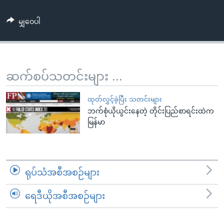
အ
သုတပဒေသာ အင်္ဂလိပ်စာ
ညွန်း
Learning English
မျှဝေပါ
စာမျက်နှာ
သို့
ဗွီအိုအေ လူမှုကွန်ယက်များ
ကျော်
ကြည့်
ဆက်စပ်သတင်းများ ...
ရန်
ဘာသာစကားများ
ရှာဖွေ
ထုတ်လွှင့်ခဲ့ပြီး သတင်းများ
ရန်
ဘက်စုံယိုယွင်းနေတဲ့ တိုင်းပြည်စာရင်းထဲက
မြန်မာ
နေရာ
သို့
ကျော်
ရန်
ရုပ်သံအစီအစဉ်များ
ရေဒီယိုအစီအစဉ်များ