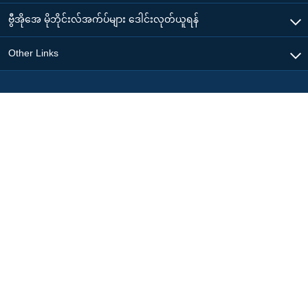
ဗွီအိုအေ မိုဘိုင်းလ်အက်ပ်များ ဒေါင်းလုတ်ယူရန်
Other Links