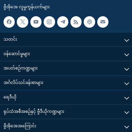
ဗွီအိုအေ လူမှုကွန်ယက်များ
သတင်း
၀န်ဆောင်မှုများ
အပတ်စဉ်ကဏ္ဍများ
အင်္ဂလိပ်သင်ခန်းစာများ
ရေဒီယို
ရုပ်သံအစီအစဉ်နှင့် ဗွီဒီယိုကဏ္ဍများ
ဗွီအိုအေအကြောင်း