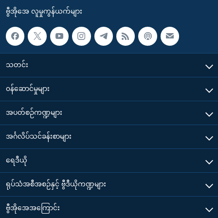
ဗွီအိုအေ လူမှုကွန်ယက်များ
သတင်း
၀န်ဆောင်မှုများ
အပတ်စဉ်ကဏ္ဍများ
အင်္ဂလိပ်သင်ခန်းစာများ
ရေဒီယို
ရုပ်သံအစီအစဉ်နှင့် ဗွီဒီယိုကဏ္ဍများ
ဗွီအိုအေအကြောင်း