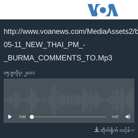
သုံး
ရ
လွယ်ကူ
http://www.voanews.com/MediaAssets2/
မူလစာမျက်နှာ
စေ
05-11_NEW_THAI_PM_-
မြန်မာ
သည့်
ကမ္ဘာ့သတင်းများ
_BURMA_COMMENTS_TO.Mp3
Link
ဗွီဒီယို
နိုင်ငံတကာ
များ
၀၅ ဇူလိုင္၊ ၂၀၁၁
သတင်းလွတ်လပ်ခွင့်
အမေရိကန်
ပင်မ
ရပ်ဝန်းတခု လမ်းတခု အလွန်
တရုတ်
အကြောင်းအရာ
သို့
အင်္ဂလိပ်စာလေ့လာမယ်
အစ္စရေး-ပါလက်စတိုင်း
No media source currently available
ကျော်
အပတ်စဉ်ကဏ္ဍများ
အမေရိကန်သုံးအီဒီယံ
ကြည့်
0:00
4:47
ရေဒီယိုနှင့်ရုပ်သံ အချက်အလက်များ
မကြေးမုံရဲ့ အင်္ဂလိပ်စာ
ရေဒီယို
ရန်
တိုက်ရိုက် လင့်ခ်
ပင်မ
ရေဒီယို/တီဗွီအစီအစဉ်
ရုပ်ရှင်ထဲက အင်္ဂလိပ်စာ
တီဗွီ