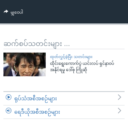
အ
သုတပဒေသာ အင်္ဂလိပ်စာ
ညွန်း
Learning English
မျှဝေပါ
စာမျက်နှာ
သို့
ဗွီအိုအေ လူမှုကွန်ယက်များ
ကျော်
ကြည့်
ဆက်စပ်သတင်းများ ...
ရန်
ဘာသာစကားများ
ရှာဖွေ
ထုတ်လွှင့်ခဲ့ပြီး သတင်းများ
ရန်
ထိုင်းရွေးကောက်ပွဲ ယင်းလပ် ရှင်နာဝပ်
အနိုင်ရမှု ဒေါ်စု ကြိုဆို
နေရာ
သို့
ကျော်
ရန်
ရုပ်သံအစီအစဉ်များ
ရေဒီယိုအစီအစဉ်များ