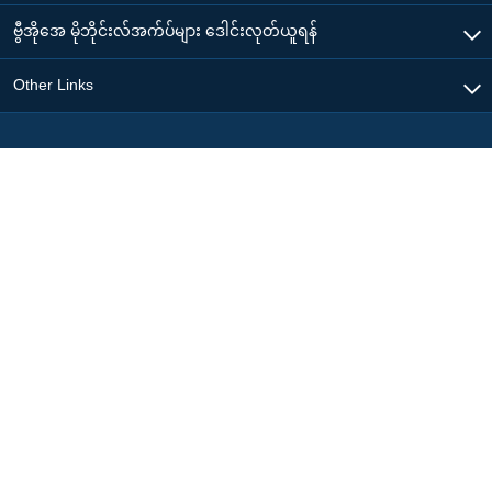
ဗွီအိုအေ မိုဘိုင်းလ်အက်ပ်များ ဒေါင်းလုတ်ယူရန်
Other Links