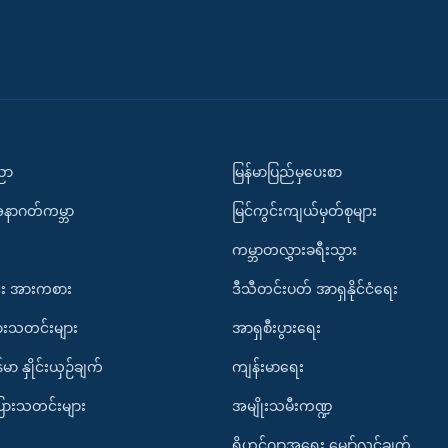
ပညာ
မြန်မာပြည်မှပေးစာ
အနာဂတ်ကမ္ဘာ
မြင်ကွင်းကျယ်မှတ်စုများ
ကမ္ဘာတလွှားခရီးသွား
း အားကစား
ဒီသီတင်းပတ် အာရှနိုင်ငံရေး
ားသတင်းများ
အာရှစီးပွားရေး
်မာ နှိုင်းယှဉ်ချက်
ကျန်းမာရေး
ပြားသတင်းများ
အမျိုးသမီးကဏ္ဍ
ရိုဟင်ဂျာအရေး မျှော်လင့်ချက်