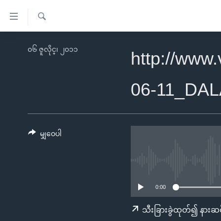
သုံး
ရ
ရှာဖွေ
လွယ်ကူ
မူလစာမျက်နှာ
၀၆ ဇူလိုင္၊ ၂၀၁၁
ရ
http://www
စေ
မြန်မာ
လာ
သည့်
ဒ်
ကမ္ဘာ့သတင်းများ
06-11_DA
Link
ဗွီဒီယို
နိုင်ငံတကာ
များ
သတင်းလွတ်လပ်ခွင့်
အမေရိကန်
ပင်မ
ရပ်ဝန်းတခု လမ်းတခု အလွန်
တရုတ်
မျှဝေပါ
အကြောင်းအရာ
အင်္ဂလိပ်စာလေ့လာမယ်
အစ္စရေး-ပါလက်စတိုင်း
သို့
အပတ်စဉ်ကဏ္ဍများ
အမေရိကန်သုံးအီဒီယံ
ကျော်
ကြည့်
ရေဒီယိုနှင့်ရုပ်သံ အချက်အလက်များ
မကြေးမုံရဲ့ အင်္ဂလိပ်စာ
ရေဒီယို
0:00
ရန်
ရေဒီယို/တီဗွီအစီအစဉ်
ရုပ်ရှင်ထဲက အင်္ဂလိပ်စာ
တီဗွီ
သီးခြားခွဲထုတ်၍ နားဆင
ပင်မ