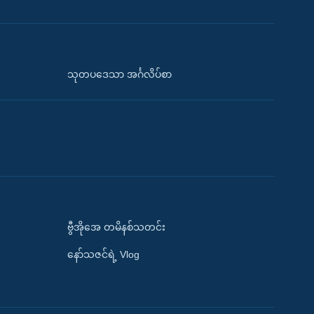
သုတပဒေသာ အင်္ဂလိပ်စာ
ဗွီအိုအေ တမိနစ်သတင်း
နော်သဇင်ရဲ့ Vlog