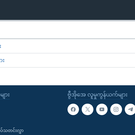
း
ား
ုများ
ဗွီအိုအေ လူမှုကွန်ယက်များ
းလ်သတင်းလွှာ