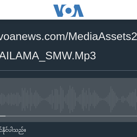
.voanews.com/MediaAssets2
LAILAMA_SMW.Mp3
No media source currently availa
်နိုင်ပါသည်။