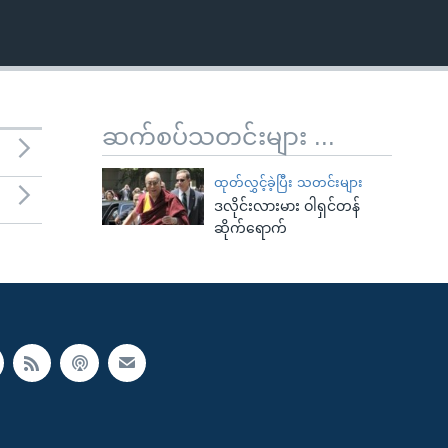
ဆက်စပ်သတင်းများ ...
ထုတ်လွှင့်ခဲ့ပြီး သတင်းများ
ဒလိုင်းလားမား ဝါရှင်တန်
ဆိုက်ရောက်