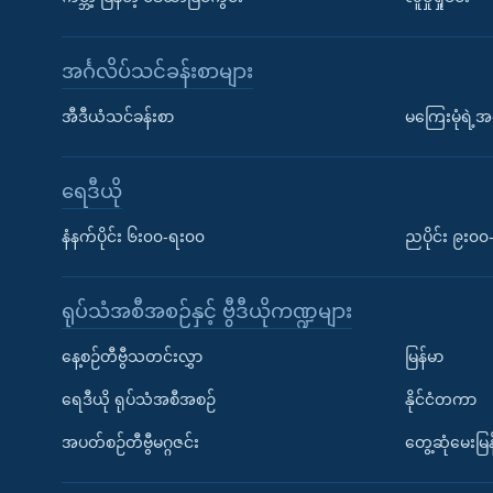
အင်္ဂလိပ်သင်ခန်းစာများ
အီဒီယံသင်ခန်းစာ
မကြေးမုံရဲ့အင
ရေဒီယို
နံနက်ပိုင်း ၆း၀၀-ရး၀၀
ညပိုင်း ၉း၀
ရုပ်သံအစီအစဉ်နှင့် ဗွီဒီယိုကဏ္ဍများ
နေ့စဉ်တီဗွီသတင်းလွှာ
မြန်မာ
ရေဒီယို ရုပ်သံအစီအစဉ်
နိုင်ငံတကာ
အပတ်စဉ်တီဗွီမဂ္ဂဇင်း
တွေ့ဆုံမေးမြန