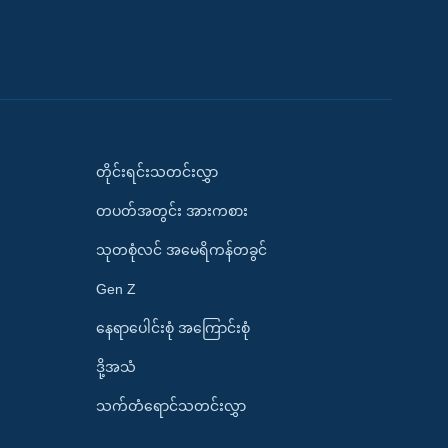
တိုင်းရင်းသတင်းလွှာ
တပတ်အတွင်း အားကစား
သုတစုံလင် အမေရိကန်တခွင်
Gen Z
နေရာပေါင်းစုံ အကြောင်းစုံ
ဒို့အသံ
သက်တံရောင်သတင်းလွှာ