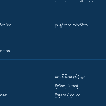
်္ဂလိပ်စာ
ရုပ်ရှင်ထဲက အင်္ဂလိပ်စာ
၀-၁၀း၀၀
ရေမြေခြားမှ ရုပ်ပုံလွှာ
ပိုလီဂရပ်ဖ်.အင်ဖို
်းခန်း
ဗွီအိုအေ ပုံပြရုပ်သံ