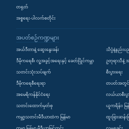
တရုတ်
အစ္စရေး-ပါလက်စတိုင်း
အပတ်စဉ်ကဏ္ဍများ
အယ်ဒီတာနဲ့ ဆွေးနွေးခန်း
သိပ္ပံနဲ့နည်း
ဒီမိုကရေစီ၊ လူ့အခွင့်အရေးနှင့် ခေတ်ပြိုင်ကမ္ဘာ
ဥတုရာသီနဲ့ 
သတင်းသုံးသပ်ချက်
စီးပွားရေး
ဒီမိုကရေစီရေးရာ
တပတ်အတွင်
အမေရိကန်နိုင်ငံရေး
လယ်ယာစီးပွ
သတင်းထောက်မှတ်စု
ယူကရိန်း၊ မြန
ကမ္ဘာ့သတင်းမီဒီယာထဲက မြန်မာ
ထူးခြားဆန်း
ကမ္ဘာ့ မြန်မာ့ မီဒီယာမြင်ကွင်း
လူမှုရှုခင်း