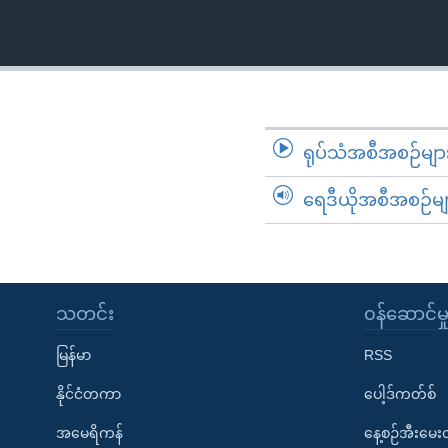
သုတပဒေသာ အင်္ဂလိပ်စာ
အ
ညွန်း
စာမျက်နှာ
သို့
ကျော်
ကြည့်
ရုပ်သံအစီအစဉ်မျာ
ရန်
ရှာဖွေ
ရေဒီယိုအစီအစဉ်မျ
ရန်
နေရာ
သို့
ကျော်
သတင်း
၀န်ဆောင်မှ
ရန်
မြန်မာ
RSS
နိုင်ငံတကာ
ပေါ့ဒ်ကတ်စ်
အမေရိကန်
နေ့စဉ်အီးမေ