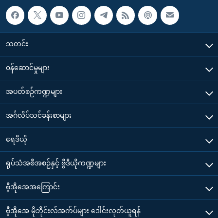
သတင်း
၀န်ဆောင်မှုများ
အပတ်စဉ်ကဏ္ဍများ
အင်္ဂလိပ်သင်ခန်းစာများ
ရေဒီယို
ရုပ်သံအစီအစဉ်နှင့် ဗွီဒီယိုကဏ္ဍများ
ဗွီအိုအေအကြောင်း
ဗွီအိုအေ မိုဘိုင်းလ်အက်ပ်များ ဒေါင်းလုတ်ယူရန်