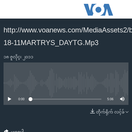
သုံး
ရ
လွယ်ကူ
http://www.voanews.com/MediaAssets2/
မူလစာမျက်နှာ
စေ
18-11MARTRYS_DAYTG.Mp3
မြန်မာ
သည့်
ကမ္ဘာ့သတင်းများ
Link
၁၈ ဇူလိုင္၊ ၂၀၁၁
ဗွီဒီယို
နိုင်ငံတကာ
များ
သတင်းလွတ်လပ်ခွင့်
အမေရိကန်
ပင်မ
ရပ်ဝန်းတခု လမ်းတခု အလွန်
တရုတ်
အကြောင်းအရာ
No media source currently available
သို့
အင်္ဂလိပ်စာလေ့လာမယ်
အစ္စရေး-ပါလက်စတိုင်း
0:00
5:06
ကျော်
အပတ်စဉ်ကဏ္ဍများ
အမေရိကန်သုံးအီဒီယံ
ကြည့်
တိုက်ရိုက် လင့်ခ်
ရေဒီယိုနှင့်ရုပ်သံ အချက်အလက်များ
မကြေးမုံရဲ့ အင်္ဂလိပ်စာ
ရေဒီယို
ရန်
ပင်မ
ရေဒီယို/တီဗွီအစီအစဉ်
ရုပ်ရှင်ထဲက အင်္ဂလိပ်စာ
တီဗွီ