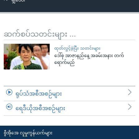
မျှဝေပါ
အ
သုတပဒေသာ အင်္ဂလိပ်စာ
ညွန်း
Learning English
စာမျက်နှာ
သို့
ဗွီအိုအေ လူမှုကွန်ယက်များ
ဆက်စပ်သတင်းများ ...
ကျော်
ကြည့်
ထုတ်လွှင့်ခဲ့ပြီး သတင်းများ
ရန်
ဒေါ်စု အာဇာနည်နေ့ အခမ်းအနား တက်
ဘာသာစကားများ
ရှာဖွေ
ရောက်မည်
ရန်
နေရာ
သို့
ရုပ်သံအစီအစဉ်များ
ကျော်
ရန်
ရေဒီယိုအစီအစဉ်များ
ဗွီအိုအေ လူမှုကွန်ယက်များ