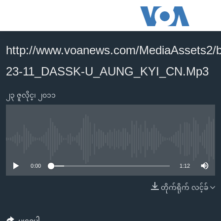
သုံး
ရ
လွယ်ကူ
http://www.voanews.com/MediaAssets2/
မူလစာမျက်နှာ
စေ
23-11_DASSK-U_AUNG_KYI_CN.Mp3
မြန်မာ
သည့်
ကမ္ဘာ့သတင်းများ
Link
၂၃ ဇူလိုင္၊ ၂၀၁၁
ဗွီဒီယို
နိုင်ငံတကာ
များ
သတင်းလွတ်လပ်ခွင့်
အမေရိကန်
ပင်မ
ရပ်ဝန်းတခု လမ်းတခု အလွန်
တရုတ်
အကြောင်းအရာ
No media source currently available
သို့
အင်္ဂလိပ်စာလေ့လာမယ်
အစ္စရေး-ပါလက်စတိုင်း
0:00
1:12
ကျော်
အပတ်စဉ်ကဏ္ဍများ
အမေရိကန်သုံးအီဒီယံ
ကြည့်
တိုက်ရိုက် လင့်ခ်
ရေဒီယိုနှင့်ရုပ်သံ အချက်အလက်များ
မကြေးမုံရဲ့ အင်္ဂလိပ်စာ
ရေဒီယို
ရန်
ပင်မ
ရေဒီယို/တီဗွီအစီအစဉ်
ရုပ်ရှင်ထဲက အင်္ဂလိပ်စာ
တီဗွီ