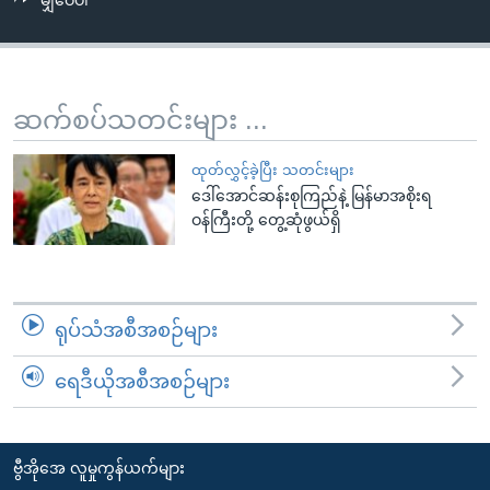
မျှဝေပါ
အ
သုတပဒေသာ အင်္ဂလိပ်စာ
ညွန်း
Learning English
စာမျက်နှာ
သို့
ဗွီအိုအေ လူမှုကွန်ယက်များ
ဆက်စပ်သတင်းများ ...
ကျော်
ကြည့်
ထုတ်လွှင့်ခဲ့ပြီး သတင်းများ
ရန်
ဒေါ်အောင်ဆန်းစုကြည်နဲ့ မြန်မာအစိုးရ
ဘာသာစကားများ
ရှာဖွေ
ဝန်ကြီးတို့ တွေ့ဆုံဖွယ်ရှိ
ရန်
နေရာ
သို့
ရုပ်သံအစီအစဉ်များ
ကျော်
ရန်
ရေဒီယိုအစီအစဉ်များ
ဗွီအိုအေ လူမှုကွန်ယက်များ