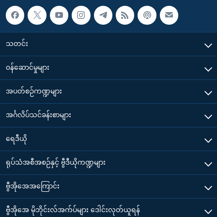
သတင်း
၀န်ဆောင်မှုများ
အပတ်စဉ်ကဏ္ဍများ
အင်္ဂလိပ်သင်ခန်းစာများ
ရေဒီယို
ရုပ်သံအစီအစဉ်နှင့် ဗွီဒီယိုကဏ္ဍများ
ဗွီအိုအေအကြောင်း
ဗွီအိုအေ မိုဘိုင်းလ်အက်ပ်များ ဒေါင်းလုတ်ယူရန်