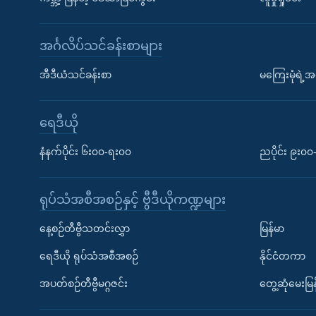
အင်္ဂလိပ်သင်ခန်းစာများ
အီဒီယံသင်ခန်းစာ
မကြေးမုံရဲ့အင
ရေဒီယို
နံနက်ပိုင်း ၆း၀၀-ရး၀၀
ညပိုင်း ၉း၀
ရုပ်သံအစီအစဉ်နှင့် ဗွီဒီယိုကဏ္ဍများ
နေ့စဉ်တီဗွီသတင်းလွှာ
မြန်မာ
ရေဒီယို ရုပ်သံအစီအစဉ်
နိုင်ငံတကာ
အပတ်စဉ်တီဗွီမဂ္ဂဇင်း
တွေ့ဆုံမေးမြန