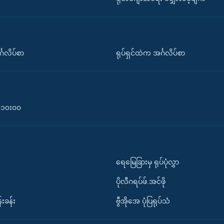
်္ဂလိပ်စာ
ရုပ်ရှင်ထဲက အင်္ဂလိပ်စာ
၀-၁၀း၀၀
ရေမြေခြားမှ ရုပ်ပုံလွှာ
ပိုလီဂရပ်ဖ်.အင်ဖို
်းခန်း
ဗွီအိုအေ ပုံပြရုပ်သံ