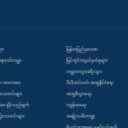
ပညာ
မြန်မာပြည်မှပေးစာ
အနာဂတ်ကမ္ဘာ
မြင်ကွင်းကျယ်မှတ်စုများ
ကမ္ဘာတလွှားခရီးသွား
း အားကစား
ဒီသီတင်းပတ် အာရှနိုင်ငံရေး
ားသတင်းများ
အာရှစီးပွားရေး
်မာ နှိုင်းယှဉ်ချက်
ကျန်းမာရေး
ပြားသတင်းများ
အမျိုးသမီးကဏ္ဍ
ရိုဟင်ဂျာအရေး မျှော်လင့်ချက်