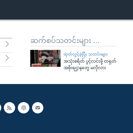
ဆက်စပ်သတင်းများ ...
ထုတ်လွှင့်ခဲ့ပြီး သတင်းများ
အသုံးစရိတ် ပွင့်လင်းဖို့ တရုတ်
အစိုးရဌာနတွေ မလိုလား