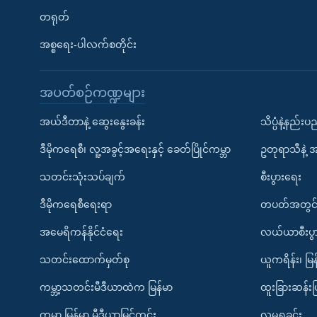
တရုတ်
အစ္စရေး-ပါလက်စတိုင်း
အပတ်စဉ်ကဏ္ဍများ
အယ်ဒီတာနဲ့ ဆွေးနွေးခန်း
သိပ္ပံနဲ့နည်း
ဒီမိုကရေစီ၊ လူ့အခွင့်အရေးနှင့် ခေတ်ပြိုင်ကမ္ဘာ
ဥတုရာသီနဲ့ 
သတင်းသုံးသပ်ချက်
စီးပွားရေး
ဒီမိုကရေစီရေးရာ
တပတ်အတွင်
အမေရိကန်နိုင်ငံရေး
လယ်ယာစီးပွ
သတင်းထောက်မှတ်စု
ယူကရိန်း၊ မြန
ကမ္ဘာ့သတင်းမီဒီယာထဲက မြန်မာ
ထူးခြားဆန်း
ကမ္ဘာ့ မြန်မာ့ မီဒီယာမြင်ကွင်း
လူမှုရှုခင်း