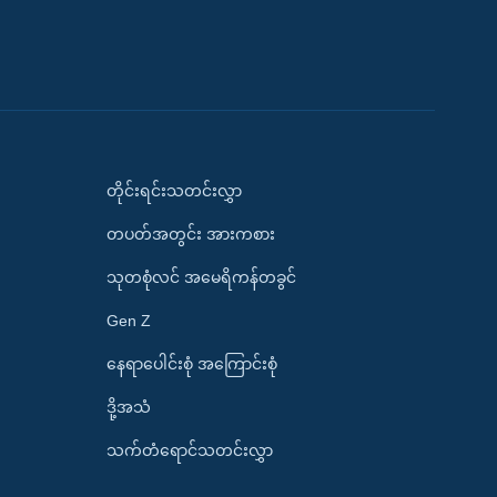
တိုင်းရင်းသတင်းလွှာ
တပတ်အတွင်း အားကစား
သုတစုံလင် အမေရိကန်တခွင်
Gen Z
နေရာပေါင်းစုံ အကြောင်းစုံ
ဒို့အသံ
သက်တံရောင်သတင်းလွှာ