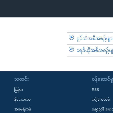
သုတပဒေသာ အင်္ဂလိပ်စာ
အ
ညွန်း
စာမျက်နှာ
သို့
ကျော်
ကြည့်
ရုပ်သံအစီအစဉ်မျာ
ရန်
ရှာဖွေ
ရေဒီယိုအစီအစဉ်မျ
ရန်
နေရာ
သို့
ကျော်
သတင်း
၀န်ဆောင်မှ
ရန်
မြန်မာ
RSS
နိုင်ငံတကာ
ပေါ့ဒ်ကတ်စ်
အမေရိကန်
နေ့စဉ်အီးမေ