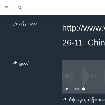
သုံး
ရ
ရှာဖွေ
လွယ်ကူ
မူလစာမျက်နှာ
၂၆ ဇူလိုင္၊ ၂၀၁၁
ရ
http://www
စေ
မြန်မာ
လာ
သည့်
ဒ်
ကမ္ဘာ့သတင်းများ
26-11_Chi
Link
ဗွီဒီယို
နိုင်ငံတကာ
များ
သတင်းလွတ်လပ်ခွင့်
အမေရိကန်
ပင်မ
ရပ်ဝန်းတခု လမ်းတခု အလွန်
တရုတ်
မျှဝေပါ
အကြောင်းအရာ
အင်္ဂလိပ်စာလေ့လာမယ်
အစ္စရေး-ပါလက်စတိုင်း
သို့
အပတ်စဉ်ကဏ္ဍများ
အမေရိကန်သုံးအီဒီယံ
ကျော်
ကြည့်
ရေဒီယိုနှင့်ရုပ်သံ အချက်အလက်များ
မကြေးမုံရဲ့ အင်္ဂလိပ်စာ
ရေဒီယို
0:00
ရန်
ရေဒီယို/တီဗွီအစီအစဉ်
ရုပ်ရှင်ထဲက အင်္ဂလိပ်စာ
တီဗွီ
သီးခြားခွဲထုတ်၍ နားဆင
ပင်မ