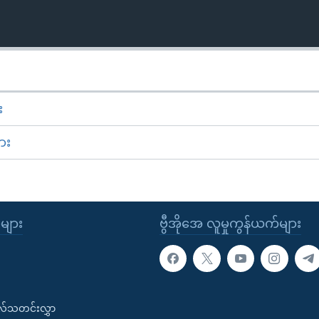
း
ား
ုများ
ဗွီအိုအေ လူမှုကွန်ယက်များ
းလ်သတင်းလွှာ