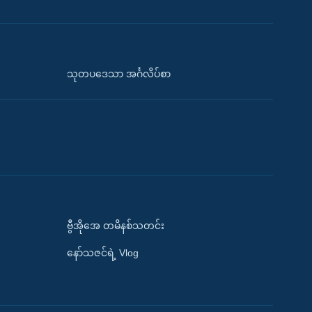
သုတပဒေသာ အင်္ဂလိပ်စာ
ဗွီအိုအေ တမိနစ်သတင်း
နော်သဇင်ရဲ့ Vlog