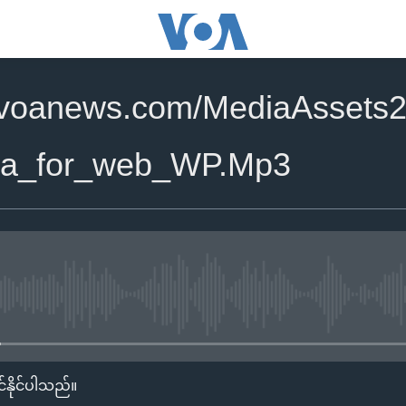
.voanews.com/MediaAssets2
na_for_web_WP.Mp3
No media source currently availa
်နိုင်ပါသည်။