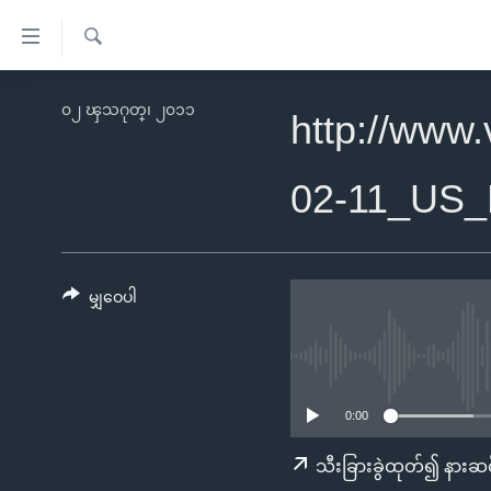
သုံး
ရ
ရှာဖွေ
လွယ်ကူ
မူလစာမျက်နှာ
၀၂ ၾသဂုတ္၊ ၂၀၁၁
ရ
http://www
စေ
မြန်မာ
လာ
သည့်
ဒ်
ကမ္ဘာ့သတင်းများ
02-11_US
Link
ဗွီဒီယို
နိုင်ငံတကာ
များ
သတင်းလွတ်လပ်ခွင့်
အမေရိကန်
ပင်မ
ရပ်ဝန်းတခု လမ်းတခု အလွန်
တရုတ်
မျှဝေပါ
အကြောင်းအရာ
အင်္ဂလိပ်စာလေ့လာမယ်
အစ္စရေး-ပါလက်စတိုင်း
သို့
အပတ်စဉ်ကဏ္ဍများ
အမေရိကန်သုံးအီဒီယံ
ကျော်
ကြည့်
ရေဒီယိုနှင့်ရုပ်သံ အချက်အလက်များ
မကြေးမုံရဲ့ အင်္ဂလိပ်စာ
ရေဒီယို
0:00
ရန်
ရေဒီယို/တီဗွီအစီအစဉ်
ရုပ်ရှင်ထဲက အင်္ဂလိပ်စာ
တီဗွီ
သီးခြားခွဲထုတ်၍ နားဆင
ပင်မ