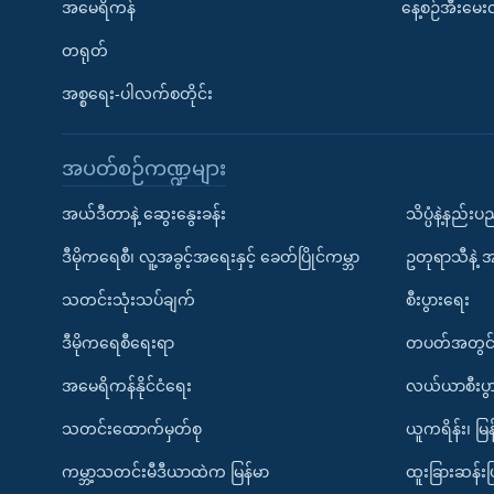
အမေရိကန်
နေ့စဉ်အီးမေ
တရုတ်
အစ္စရေး-ပါလက်စတိုင်း
အပတ်စဉ်ကဏ္ဍများ
အယ်ဒီတာနဲ့ ဆွေးနွေးခန်း
သိပ္ပံနဲ့နည်း
ဒီမိုကရေစီ၊ လူ့အခွင့်အရေးနှင့် ခေတ်ပြိုင်ကမ္ဘာ
ဥတုရာသီနဲ့ 
သတင်းသုံးသပ်ချက်
စီးပွားရေး
ဒီမိုကရေစီရေးရာ
တပတ်အတွင်
အမေရိကန်နိုင်ငံရေး
လယ်ယာစီးပွ
သတင်းထောက်မှတ်စု
ယူကရိန်း၊ မြန
ကမ္ဘာ့သတင်းမီဒီယာထဲက မြန်မာ
ထူးခြားဆန်း