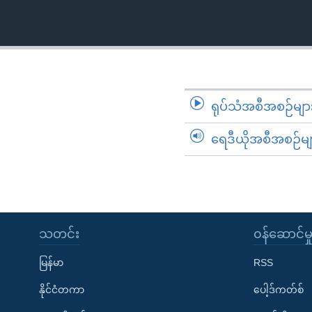
သုတပဒေသာ အင်္ဂလိပ်စာ
အ
ညွန်း
စာမျက်နှာ
သို့
ကျော်
ကြည့်
ရုပ်သံအစီအစဉ်မျာ
ရန်
ရှာဖွေ
ရေဒီယိုအစီအစဉ်မျ
ရန်
နေရာ
သို့
ကျော်
ရန်
သတင်း
၀န်ဆောင်မှ
မြန်မာ
RSS
နိုင်ငံတကာ
ပေါ့ဒ်ကတ်စ်