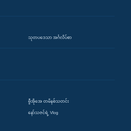
သုတပဒေသာ အင်္ဂလိပ်စာ
ဗွီအိုအေ တမိနစ်သတင်း
နော်သဇင်ရဲ့ Vlog