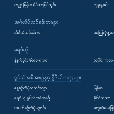
ကမ္ဘာ့ မြန်မာ့ မီဒီယာမြင်ကွင်း
လူမှုရှုခင်း
အင်္ဂလိပ်သင်ခန်းစာများ
အီဒီယံသင်ခန်းစာ
မကြေးမုံရဲ့အင
ရေဒီယို
နံနက်ပိုင်း ၆း၀၀-ရး၀၀
ညပိုင်း ၉း၀
ရုပ်သံအစီအစဉ်နှင့် ဗွီဒီယိုကဏ္ဍများ
နေ့စဉ်တီဗွီသတင်းလွှာ
မြန်မာ
ရေဒီယို ရုပ်သံအစီအစဉ်
နိုင်ငံတကာ
အပတ်စဉ်တီဗွီမဂ္ဂဇင်း
တွေ့ဆုံမေးမြန