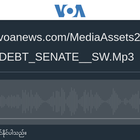
.voanews.com/MediaAssets2
_DEBT_SENATE__SW.Mp3
No media source currently availa
်နိုင်ပါသည်။