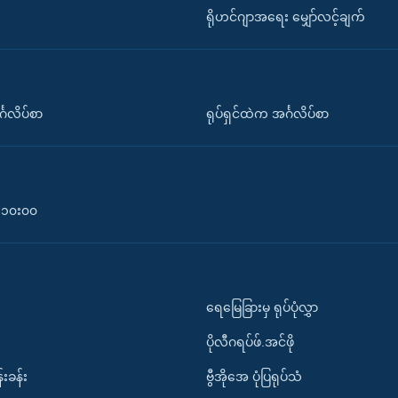
ရိုဟင်ဂျာအရေး မျှော်လင့်ချက်
်္ဂလိပ်စာ
ရုပ်ရှင်ထဲက အင်္ဂလိပ်စာ
၀-၁၀း၀၀
ရေမြေခြားမှ ရုပ်ပုံလွှာ
ပိုလီဂရပ်ဖ်.အင်ဖို
်းခန်း
ဗွီအိုအေ ပုံပြရုပ်သံ