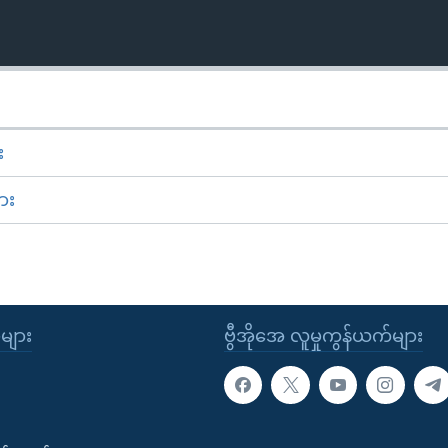
း
ား
ုများ
ဗွီအိုအေ လူမှုကွန်ယက်များ