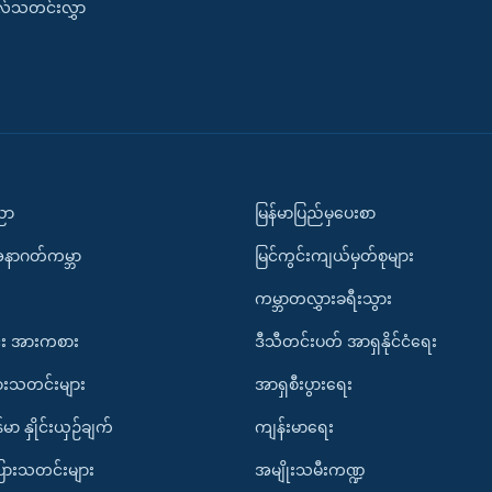
းလ်သတင်းလွှာ
ပညာ
မြန်မာပြည်မှပေးစာ
အနာဂတ်ကမ္ဘာ
မြင်ကွင်းကျယ်မှတ်စုများ
ကမ္ဘာတလွှားခရီးသွား
း အားကစား
ဒီသီတင်းပတ် အာရှနိုင်ငံရေး
ားသတင်းများ
အာရှစီးပွားရေး
်မာ နှိုင်းယှဉ်ချက်
ကျန်းမာရေး
ပြားသတင်းများ
အမျိုးသမီးကဏ္ဍ