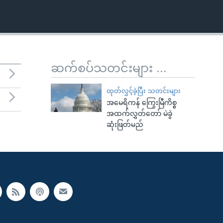
ဆက်စပ်သတင်းများ ...
ထုတ်လွှင့်ခဲ့ပြီး သတင်းများ
အမေရိကန် ကြွေးမြီကိစ္စ
အထက်လွှတ်တော် မဲခွဲ
ဆုံးဖြတ်မည်