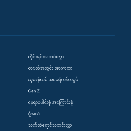
တိုင်းရင်းသတင်းလွှာ
တပတ်အတွင်း အားကစား
သုတစုံလင် အမေရိကန်တခွင်
Gen Z
နေရာပေါင်းစုံ အကြောင်းစုံ
ဒို့အသံ
သက်တံရောင်သတင်းလွှာ