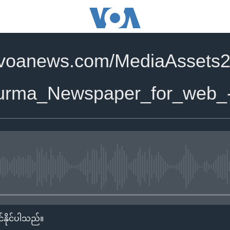
.voanews.com/MediaAssets2
urma_Newspaper_for_web_
No media source currently availa
်နိုင်ပါသည်။