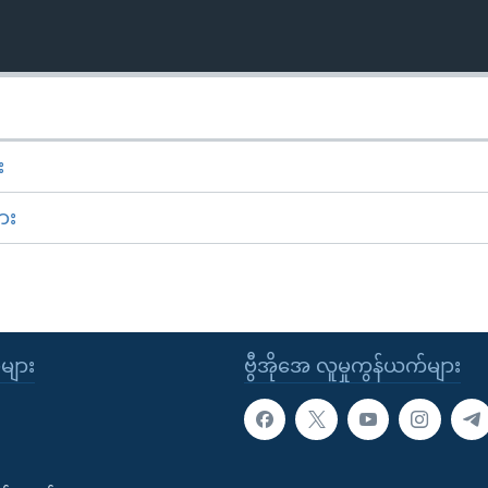
း
ား
ုများ
ဗွီအိုအေ လူမှုကွန်ယက်များ