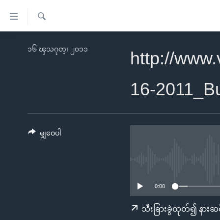
သုံး
ရ
ရှာဖွေ
လွယ်ကူ
မူလစာမျက်နှာ
၁၆ ၾသဂုတ္၊ ၂၀၁၁
ရ
http://www
စေ
မြန်မာ
လာ
သည့်
ဒ်
ကမ္ဘာ့သတင်းများ
16-2011_B
Link
ဗွီဒီယို
နိုင်ငံတကာ
များ
သတင်းလွတ်လပ်ခွင့်
အမေရိကန်
ပင်မ
ရပ်ဝန်းတခု လမ်းတခု အလွန်
တရုတ်
မျှဝေပါ
အကြောင်းအရာ
အင်္ဂလိပ်စာလေ့လာမယ်
အစ္စရေး-ပါလက်စတိုင်း
သို့
အပတ်စဉ်ကဏ္ဍများ
အမေရိကန်သုံးအီဒီယံ
ကျော်
ကြည့်
ရေဒီယိုနှင့်ရုပ်သံ အချက်အလက်များ
မကြေးမုံရဲ့ အင်္ဂလိပ်စာ
ရေဒီယို
0:00
ရန်
ရေဒီယို/တီဗွီအစီအစဉ်
ရုပ်ရှင်ထဲက အင်္ဂလိပ်စာ
တီဗွီ
သီးခြားခွဲထုတ်၍ နားဆင
ပင်မ