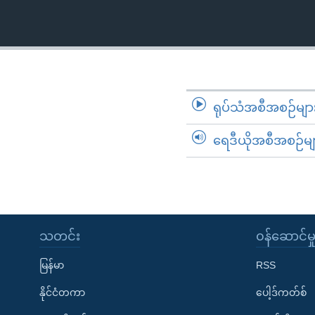
သုတပဒေသာ အင်္ဂလိပ်စာ
အ
ညွန်း
စာမျက်နှာ
သို့
ကျော်
ကြည့်
ရုပ်သံအစီအစဉ်မျာ
ရန်
ရှာဖွေ
ရေဒီယိုအစီအစဉ်မျ
ရန်
နေရာ
သို့
ကျော်
ရန်
သတင်း
၀န်ဆောင်မှ
မြန်မာ
RSS
နိုင်ငံတကာ
ပေါ့ဒ်ကတ်စ်