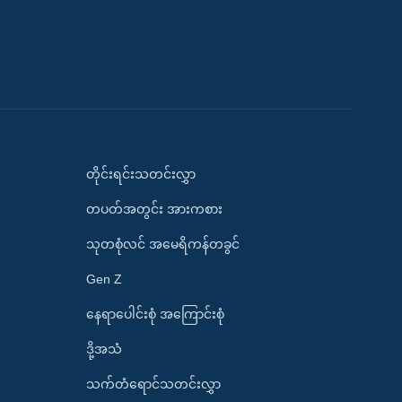
တိုင်းရင်းသတင်းလွှာ
တပတ်အတွင်း အားကစား
သုတစုံလင် အမေရိကန်တခွင်
Gen Z
နေရာပေါင်းစုံ အကြောင်းစုံ
ဒို့အသံ
သက်တံရောင်သတင်းလွှာ