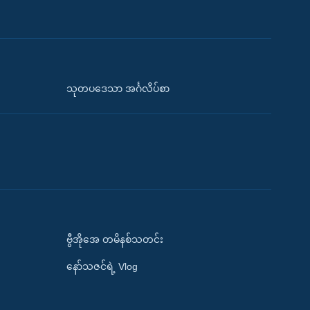
သုတပဒေသာ အင်္ဂလိပ်စာ
ဗွီအိုအေ တမိနစ်သတင်း
နော်သဇင်ရဲ့ Vlog