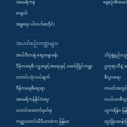
အမေရိကန်
နေ့စဉ်အီးမေ
တရုတ်
အစ္စရေး-ပါလက်စတိုင်း
အပတ်စဉ်ကဏ္ဍများ
အယ်ဒီတာနဲ့ ဆွေးနွေးခန်း
သိပ္ပံနဲ့နည်း
ဒီမိုကရေစီ၊ လူ့အခွင့်အရေးနှင့် ခေတ်ပြိုင်ကမ္ဘာ
ဥတုရာသီနဲ့ 
သတင်းသုံးသပ်ချက်
စီးပွားရေး
ဒီမိုကရေစီရေးရာ
တပတ်အတွင်
အမေရိကန်နိုင်ငံရေး
လယ်ယာစီးပွ
သတင်းထောက်မှတ်စု
ယူကရိန်း၊ မြန
ကမ္ဘာ့သတင်းမီဒီယာထဲက မြန်မာ
ထူးခြားဆန်း