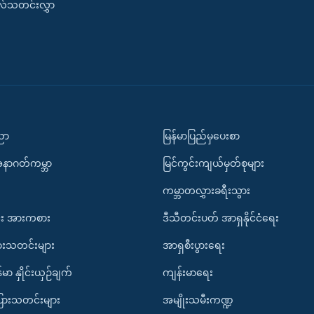
းလ်သတင်းလွှာ
ပညာ
မြန်မာပြည်မှပေးစာ
အနာဂတ်ကမ္ဘာ
မြင်ကွင်းကျယ်မှတ်စုများ
ကမ္ဘာတလွှားခရီးသွား
း အားကစား
ဒီသီတင်းပတ် အာရှနိုင်ငံရေး
ားသတင်းများ
အာရှစီးပွားရေး
်မာ နှိုင်းယှဉ်ချက်
ကျန်းမာရေး
ပြားသတင်းများ
အမျိုးသမီးကဏ္ဍ