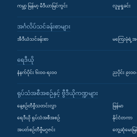
ကမ္ဘာ့ မြန်မာ့ မီဒီယာမြင်ကွင်း
လူမှုရှုခင်း
အင်္ဂလိပ်သင်ခန်းစာများ
အီဒီယံသင်ခန်းစာ
မကြေးမုံရဲ့အင
ရေဒီယို
နံနက်ပိုင်း ၆း၀၀-ရး၀၀
ညပိုင်း ၉း၀
ရုပ်သံအစီအစဉ်နှင့် ဗွီဒီယိုကဏ္ဍများ
နေ့စဉ်တီဗွီသတင်းလွှာ
မြန်မာ
ရေဒီယို ရုပ်သံအစီအစဉ်
နိုင်ငံတကာ
အပတ်စဉ်တီဗွီမဂ္ဂဇင်း
တွေ့ဆုံမေးမြန