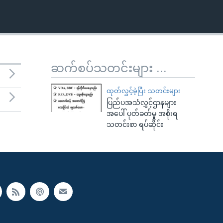
ဆက်စပ်သတင်းများ ...
ထုတ်လွှင့်ခဲ့ပြီး သတင်းများ
ပြည်ပအသံလွှင့်ဌာနများ
အပေါ် ပုတ်ခတ်မှု အစိုးရ
သတင်းစာ ရပ်ဆိုင်း