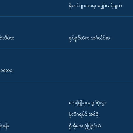
ရိုဟင်ဂျာအရေး မျှော်လင့်ချက်
်္ဂလိပ်စာ
ရုပ်ရှင်ထဲက အင်္ဂလိပ်စာ
၀-၁၀း၀၀
ရေမြေခြားမှ ရုပ်ပုံလွှာ
ပိုလီဂရပ်ဖ်.အင်ဖို
်းခန်း
ဗွီအိုအေ ပုံပြရုပ်သံ