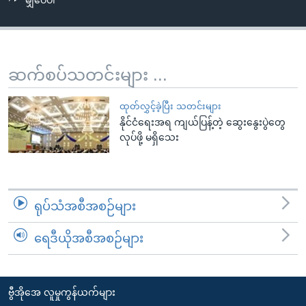
မျှဝေပါ
အ
သုတပဒေသာ အင်္ဂလိပ်စာ
ညွန်း
Learning English
စာမျက်နှာ
သို့
ဗွီအိုအေ လူမှုကွန်ယက်များ
ဆက်စပ်သတင်းများ ...
ကျော်
ကြည့်
ထုတ်လွှင့်ခဲ့ပြီး သတင်းများ
ရန်
နိုင်ငံရေးအရ ကျယ်ပြန့်တဲ့ ဆွေးနွေးပွဲတွေ
ဘာသာစကားများ
ရှာဖွေ
လုပ်ဖို့ မရှိသေး
ရန်
နေရာ
သို့
ရုပ်သံအစီအစဉ်များ
ကျော်
ရန်
ရေဒီယိုအစီအစဉ်များ
ဗွီအိုအေ လူမှုကွန်ယက်များ