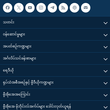
သတင်း
၀န်ဆောင်မှုများ
အပတ်စဉ်ကဏ္ဍများ
အင်္ဂလိပ်သင်ခန်းစာများ
ရေဒီယို
ရုပ်သံအစီအစဉ်နှင့် ဗွီဒီယိုကဏ္ဍများ
ဗွီအိုအေအကြောင်း
ဗွီအိုအေ မိုဘိုင်းလ်အက်ပ်များ ဒေါင်းလုတ်ယူရန်