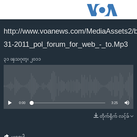
သုံး
ရ
လွယ်ကူ
http://www.voanews.com/MediaAssets2/
မူလစာမျက်နှာ
စေ
31-2011_pol_forum_for_web_-_to.Mp3
မြန်မာ
သည့်
ကမ္ဘာ့သတင်းများ
Link
၃၁ ၾသဂုတ္၊ ၂၀၁၁
ဗွီဒီယို
နိုင်ငံတကာ
များ
သတင်းလွတ်လပ်ခွင့်
အမေရိကန်
ပင်မ
ရပ်ဝန်းတခု လမ်းတခု အလွန်
တရုတ်
အကြောင်းအရာ
No media source currently available
သို့
အင်္ဂလိပ်စာလေ့လာမယ်
အစ္စရေး-ပါလက်စတိုင်း
0:00
3:25
ကျော်
အပတ်စဉ်ကဏ္ဍများ
အမေရိကန်သုံးအီဒီယံ
ကြည့်
တိုက်ရိုက် လင့်ခ်
ရေဒီယိုနှင့်ရုပ်သံ အချက်အလက်များ
မကြေးမုံရဲ့ အင်္ဂလိပ်စာ
ရေဒီယို
ရန်
ပင်မ
ရေဒီယို/တီဗွီအစီအစဉ်
ရုပ်ရှင်ထဲက အင်္ဂလိပ်စာ
တီဗွီ