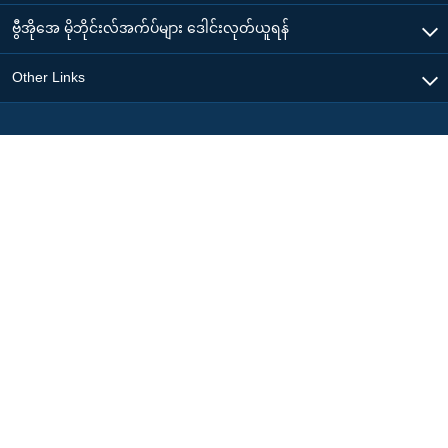
ဗွီအိုအေ မိုဘိုင်းလ်အက်ပ်များ ဒေါင်းလုတ်ယူရန်
Other Links