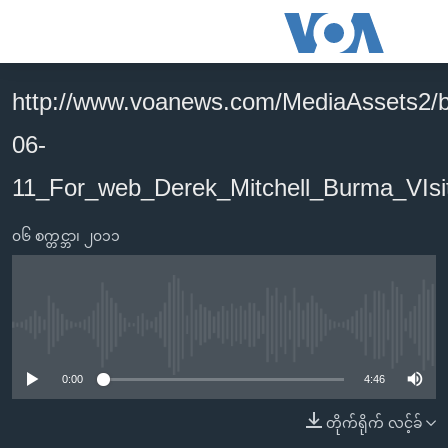
သုံး
ရ
လွယ်ကူ
http://www.voanews.com/MediaAssets2/
မူလစာမျက်နှာ
စေ
06-
မြန်မာ
သည့်
ကမ္ဘာ့သတင်းများ
11_For_web_Derek_Mitchell_Burma_VIs
Link
ဗွီဒီယို
နိုင်ငံတကာ
များ
၀၆ စက္တင္ဘာ၊ ၂၀၁၁
သတင်းလွတ်လပ်ခွင့်
အမေရိကန်
ပင်မ
ရပ်ဝန်းတခု လမ်းတခု အလွန်
တရုတ်
အကြောင်းအရာ
သို့
အင်္ဂလိပ်စာလေ့လာမယ်
အစ္စရေး-ပါလက်စတိုင်း
No media source currently available
ကျော်
အပတ်စဉ်ကဏ္ဍများ
အမေရိကန်သုံးအီဒီယံ
ကြည့်
0:00
4:46
ရေဒီယိုနှင့်ရုပ်သံ အချက်အလက်များ
မကြေးမုံရဲ့ အင်္ဂလိပ်စာ
ရေဒီယို
ရန်
တိုက်ရိုက် လင့်ခ်
ပင်မ
ရေဒီယို/တီဗွီအစီအစဉ်
ရုပ်ရှင်ထဲက အင်္ဂလိပ်စာ
တီဗွီ