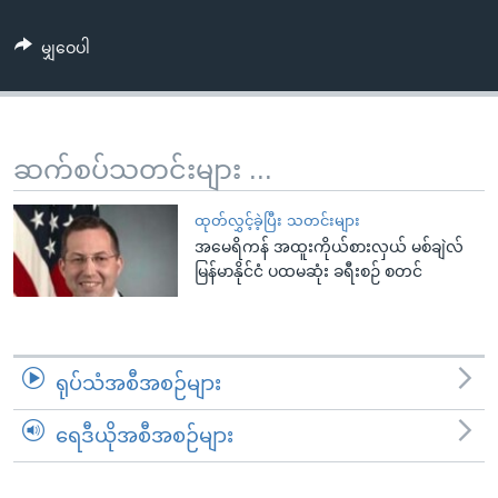
အ
သုတပဒေသာ အင်္ဂလိပ်စာ
ညွန်း
Learning English
မျှဝေပါ
စာမျက်နှာ
သို့
ဗွီအိုအေ လူမှုကွန်ယက်များ
ကျော်
ကြည့်
ဆက်စပ်သတင်းများ ...
ရန်
ဘာသာစကားများ
ရှာဖွေ
ထုတ်လွှင့်ခဲ့ပြီး သတင်းများ
ရန်
အမေရိကန် အထူးကိုယ်စားလှယ် မစ်ချဲလ်
မြန်မာနိုင်ငံ ပထမဆုံး ခရီးစဉ် စတင်
နေရာ
သို့
ကျော်
ရန်
ရုပ်သံအစီအစဉ်များ
ရေဒီယိုအစီအစဉ်များ