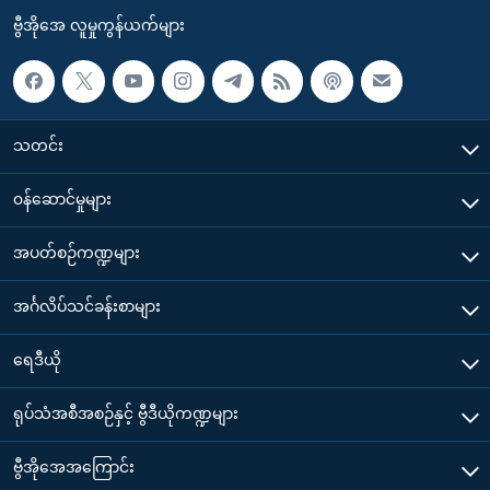
ဗွီအိုအေ လူမှုကွန်ယက်များ
သတင်း
၀န်ဆောင်မှုများ
အပတ်စဉ်ကဏ္ဍများ
အင်္ဂလိပ်သင်ခန်းစာများ
ရေဒီယို
ရုပ်သံအစီအစဉ်နှင့် ဗွီဒီယိုကဏ္ဍများ
ဗွီအိုအေအကြောင်း