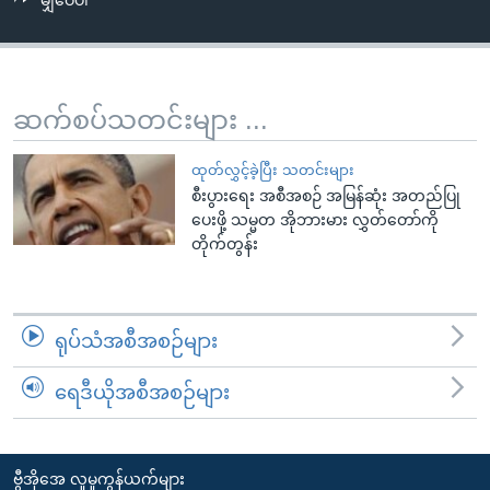
မျှဝေပါ
အ
သုတပဒေသာ အင်္ဂလိပ်စာ
ညွန်း
Learning English
စာမျက်နှာ
သို့
ဗွီအိုအေ လူမှုကွန်ယက်များ
ဆက်စပ်သတင်းများ ...
ကျော်
ကြည့်
ထုတ်လွှင့်ခဲ့ပြီး သတင်းများ
ရန်
စီးပွားရေး အစီအစဉ် အမြန်ဆုံး အတည်ပြု
ဘာသာစကားများ
ရှာဖွေ
ပေးဖို့ သမ္မတ အိုဘားမား လွှတ်တော်ကို
ရန်
တိုက်တွန်း
နေရာ
သို့
ကျော်
ရုပ်သံအစီအစဉ်များ
ရန်
ရေဒီယိုအစီအစဉ်များ
ဗွီအိုအေ လူမှုကွန်ယက်များ