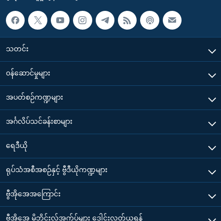
သတင်း
၀န်ဆောင်မှုများ
အပတ်စဉ်ကဏ္ဍများ
အင်္ဂလိပ်သင်ခန်းစာများ
ရေဒီယို
ရုပ်သံအစီအစဉ်နှင့် ဗွီဒီယိုကဏ္ဍများ
ဗွီအိုအေအကြောင်း
ဗွီအိုအေ မိုဘိုင်းလ်အက်ပ်များ ဒေါင်းလုတ်ယူရန်