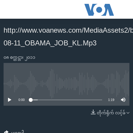
သုံး
ရ
လွယ်ကူ
http://www.voanews.com/MediaAssets2/
မူလစာမျက်နှာ
စေ
08-11_OBAMA_JOB_KL.Mp3
မြန်မာ
သည့်
ကမ္ဘာ့သတင်းများ
Link
၀၈ စက္တင္ဘာ၊ ၂၀၁၁
ဗွီဒီယို
နိုင်ငံတကာ
များ
သတင်းလွတ်လပ်ခွင့်
အမေရိကန်
ပင်မ
ရပ်ဝန်းတခု လမ်းတခု အလွန်
တရုတ်
အကြောင်းအရာ
No media source currently available
သို့
အင်္ဂလိပ်စာလေ့လာမယ်
အစ္စရေး-ပါလက်စတိုင်း
0:00
1:19
ကျော်
အပတ်စဉ်ကဏ္ဍများ
အမေရိကန်သုံးအီဒီယံ
ကြည့်
တိုက်ရိုက် လင့်ခ်
ရေဒီယိုနှင့်ရုပ်သံ အချက်အလက်များ
မကြေးမုံရဲ့ အင်္ဂလိပ်စာ
ရေဒီယို
ရန်
ပင်မ
ရေဒီယို/တီဗွီအစီအစဉ်
ရုပ်ရှင်ထဲက အင်္ဂလိပ်စာ
တီဗွီ