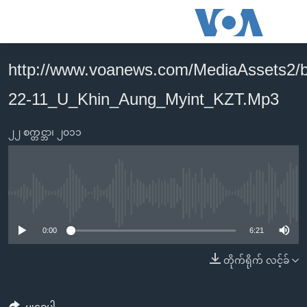
သုံး
ရ
လွယ်ကူ
http://www.voanews.com/MediaAssets2/
မူလစာမျက်နှာ
စေ
22-11_U_Khin_Aung_Myint_KZT.Mp3
မြန်မာ
သည့်
ကမ္ဘာ့သတင်းများ
Link
၂၂ စက္တင္ဘာ၊ ၂၀၁၁
ဗွီဒီယို
နိုင်ငံတကာ
များ
သတင်းလွတ်လပ်ခွင့်
အမေရိကန်
ပင်မ
ရပ်ဝန်းတခု လမ်းတခု အလွန်
တရုတ်
အကြောင်းအရာ
No media source currently available
သို့
အင်္ဂလိပ်စာလေ့လာမယ်
အစ္စရေး-ပါလက်စတိုင်း
0:00
6:21
ကျော်
အပတ်စဉ်ကဏ္ဍများ
အမေရိကန်သုံးအီဒီယံ
ကြည့်
တိုက်ရိုက် လင့်ခ်
ရေဒီယိုနှင့်ရုပ်သံ အချက်အလက်များ
မကြေးမုံရဲ့ အင်္ဂလိပ်စာ
ရေဒီယို
ရန်
ပင်မ
ရေဒီယို/တီဗွီအစီအစဉ်
ရုပ်ရှင်ထဲက အင်္ဂလိပ်စာ
တီဗွီ