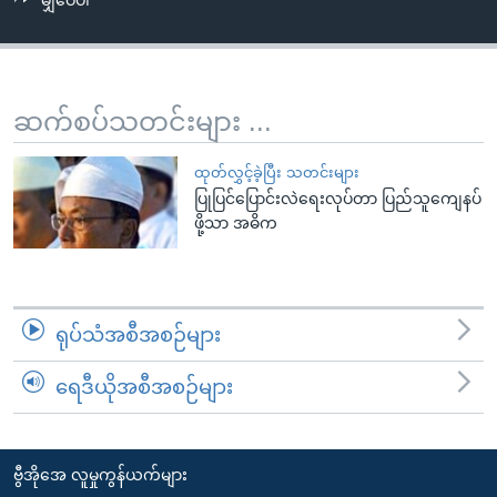
မျှဝေပါ
အ
သုတပဒေသာ အင်္ဂလိပ်စာ
ညွန်း
Learning English
စာမျက်နှာ
သို့
ဗွီအိုအေ လူမှုကွန်ယက်များ
ဆက်စပ်သတင်းများ ...
ကျော်
ကြည့်
ထုတ်လွှင့်ခဲ့ပြီး သတင်းများ
ရန်
ပြုပြင်ပြောင်းလဲရေးလုပ်တာ ပြည်သူကျေနပ်
ဘာသာစကားများ
ရှာဖွေ
ဖို့သာ အဓိက
ရန်
နေရာ
သို့
ရုပ်သံအစီအစဉ်များ
ကျော်
ရန်
ရေဒီယိုအစီအစဉ်များ
ဗွီအိုအေ လူမှုကွန်ယက်များ