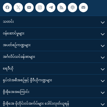
သတင်း
၀န်ဆောင်မှုများ
အပတ်စဉ်ကဏ္ဍများ
အင်္ဂလိပ်သင်ခန်းစာများ
ရေဒီယို
ရုပ်သံအစီအစဉ်နှင့် ဗွီဒီယိုကဏ္ဍများ
ဗွီအိုအေအကြောင်း
ဗွီအိုအေ မိုဘိုင်းလ်အက်ပ်များ ဒေါင်းလုတ်ယူရန်