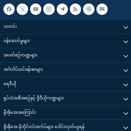
သတင်း
၀န်ဆောင်မှုများ
အပတ်စဉ်ကဏ္ဍများ
အင်္ဂလိပ်သင်ခန်းစာများ
ရေဒီယို
ရုပ်သံအစီအစဉ်နှင့် ဗွီဒီယိုကဏ္ဍများ
ဗွီအိုအေအကြောင်း
ဗွီအိုအေ မိုဘိုင်းလ်အက်ပ်များ ဒေါင်းလုတ်ယူရန်