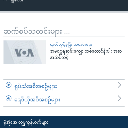
မျှဝေပါ
အ
သုတပဒေသာ အင်္ဂလိပ်စာ
ညွန်း
Learning English
စာမျက်နှာ
သို့
ဗွီအိုအေ လူမှုကွန်ယက်များ
ဆက်စပ်သတင်းများ ...
ကျော်
ကြည့်
ထုတ်လွှင့်ခဲ့ပြီး သတင်းများ
ရန်
အမရပူရဆွမ်းကျွေး တစ်ထောင်နီးပါး အစာ
ဘာသာစကားများ
ရှာဖွေ
အဆိပ်သင့်
ရန်
နေရာ
သို့
ရုပ်သံအစီအစဉ်များ
ကျော်
ရန်
ရေဒီယိုအစီအစဉ်များ
ဗွီအိုအေ လူမှုကွန်ယက်များ