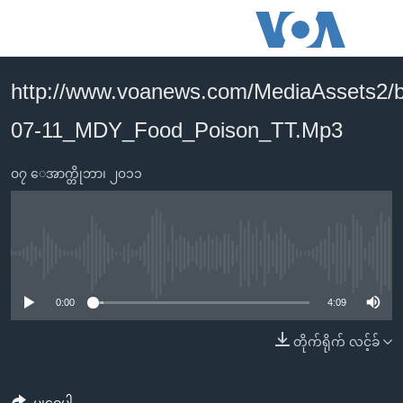
သုံး
ရ
လွယ်ကူ
http://www.voanews.com/MediaAssets2/
မူလစာမျက်နှာ
စေ
07-11_MDY_Food_Poison_TT.Mp3
မြန်မာ
သည့်
ကမ္ဘာ့သတင်းများ
Link
၀၇ ေအာက္တိုဘာ၊ ၂၀၁၁
ဗွီဒီယို
နိုင်ငံတကာ
များ
သတင်းလွတ်လပ်ခွင့်
အမေရိကန်
ပင်မ
ရပ်ဝန်းတခု လမ်းတခု အလွန်
တရုတ်
အကြောင်းအရာ
No media source currently available
သို့
အင်္ဂလိပ်စာလေ့လာမယ်
အစ္စရေး-ပါလက်စတိုင်း
0:00
4:09
ကျော်
အပတ်စဉ်ကဏ္ဍများ
အမေရိကန်သုံးအီဒီယံ
ကြည့်
တိုက်ရိုက် လင့်ခ်
ရေဒီယိုနှင့်ရုပ်သံ အချက်အလက်များ
မကြေးမုံရဲ့ အင်္ဂလိပ်စာ
ရေဒီယို
ရန်
ပင်မ
ရေဒီယို/တီဗွီအစီအစဉ်
ရုပ်ရှင်ထဲက အင်္ဂလိပ်စာ
တီဗွီ