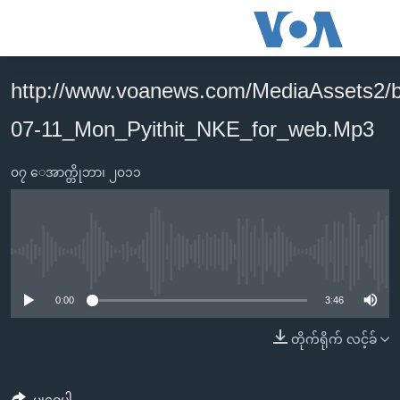
သုံး
ရ
လွယ်ကူ
http://www.voanews.com/MediaAssets2/
မူလစာမျက်နှာ
စေ
07-11_Mon_Pyithit_NKE_for_web.Mp3
မြန်မာ
သည့်
ကမ္ဘာ့သတင်းများ
Link
၀၇ ေအာက္တိုဘာ၊ ၂၀၁၁
ဗွီဒီယို
နိုင်ငံတကာ
များ
သတင်းလွတ်လပ်ခွင့်
အမေရိကန်
ပင်မ
ရပ်ဝန်းတခု လမ်းတခု အလွန်
တရုတ်
အကြောင်းအရာ
No media source currently available
သို့
အင်္ဂလိပ်စာလေ့လာမယ်
အစ္စရေး-ပါလက်စတိုင်း
0:00
3:46
ကျော်
အပတ်စဉ်ကဏ္ဍများ
အမေရိကန်သုံးအီဒီယံ
ကြည့်
တိုက်ရိုက် လင့်ခ်
ရေဒီယိုနှင့်ရုပ်သံ အချက်အလက်များ
မကြေးမုံရဲ့ အင်္ဂလိပ်စာ
ရေဒီယို
ရန်
ပင်မ
ရေဒီယို/တီဗွီအစီအစဉ်
ရုပ်ရှင်ထဲက အင်္ဂလိပ်စာ
တီဗွီ