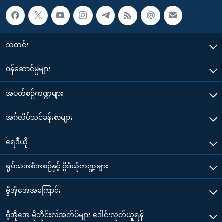
သတင်း
၀န်ဆောင်မှုများ
အပတ်စဉ်ကဏ္ဍများ
အင်္ဂလိပ်သင်ခန်းစာများ
ရေဒီယို
ရုပ်သံအစီအစဉ်နှင့် ဗွီဒီယိုကဏ္ဍများ
ဗွီအိုအေအကြောင်း
ဗွီအိုအေ မိုဘိုင်းလ်အက်ပ်များ ဒေါင်းလုတ်ယူရန်