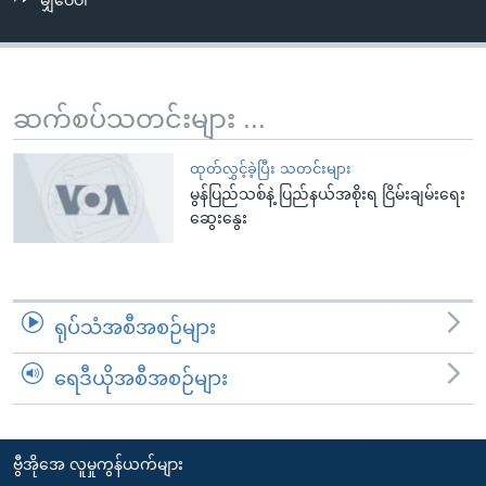
မျှဝေပါ
အ
သုတပဒေသာ အင်္ဂလိပ်စာ
ညွန်း
Learning English
စာမျက်နှာ
သို့
ဗွီအိုအေ လူမှုကွန်ယက်များ
ဆက်စပ်သတင်းများ ...
ကျော်
ကြည့်
ထုတ်လွှင့်ခဲ့ပြီး သတင်းများ
ရန်
မွန်ပြည်သစ်နဲ့ ပြည်နယ်အစိုးရ ငြိမ်းချမ်းရေး
ဘာသာစကားများ
ရှာဖွေ
ဆွေးနွေး
ရန်
နေရာ
သို့
ရုပ်သံအစီအစဉ်များ
ကျော်
ရန်
ရေဒီယိုအစီအစဉ်များ
ဗွီအိုအေ လူမှုကွန်ယက်များ