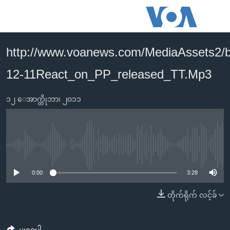
သုံး
ရ
လွယ်ကူ
http://www.voanews.com/MediaAssets2/
မူလစာမျက်နှာ
စေ
12-11React_on_PP_released_TT.Mp3
မြန်မာ
သည့်
ကမ္ဘာ့သတင်းများ
Link
၁၂ ေအာက္တိုဘာ၊ ၂၀၁၁
ဗွီဒီယို
နိုင်ငံတကာ
များ
သတင်းလွတ်လပ်ခွင့်
အမေရိကန်
ပင်မ
ရပ်ဝန်းတခု လမ်းတခု အလွန်
တရုတ်
အကြောင်းအရာ
No media source currently available
သို့
အင်္ဂလိပ်စာလေ့လာမယ်
အစ္စရေး-ပါလက်စတိုင်း
0:00
3:28
ကျော်
အပတ်စဉ်ကဏ္ဍများ
အမေရိကန်သုံးအီဒီယံ
ကြည့်
တိုက်ရိုက် လင့်ခ်
ရေဒီယိုနှင့်ရုပ်သံ အချက်အလက်များ
မကြေးမုံရဲ့ အင်္ဂလိပ်စာ
ရေဒီယို
ရန်
ပင်မ
ရေဒီယို/တီဗွီအစီအစဉ်
ရုပ်ရှင်ထဲက အင်္ဂလိပ်စာ
တီဗွီ