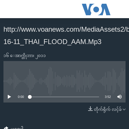
သုံး
ရ
လွယ်ကူ
http://www.voanews.com/MediaAssets2/
မူလစာမျက်နှာ
စေ
16-11_THAI_FLOOD_AAM.Mp3
မြန်မာ
သည့်
ကမ္ဘာ့သတင်းများ
Link
၁၆ ေအာက္တိုဘာ၊ ၂၀၁၁
ဗွီဒီယို
နိုင်ငံတကာ
များ
သတင်းလွတ်လပ်ခွင့်
အမေရိကန်
ပင်မ
ရပ်ဝန်းတခု လမ်းတခု အလွန်
တရုတ်
အကြောင်းအရာ
No media source currently available
သို့
အင်္ဂလိပ်စာလေ့လာမယ်
အစ္စရေး-ပါလက်စတိုင်း
0:00
3:52
ကျော်
အပတ်စဉ်ကဏ္ဍများ
အမေရိကန်သုံးအီဒီယံ
ကြည့်
တိုက်ရိုက် လင့်ခ်
ရေဒီယိုနှင့်ရုပ်သံ အချက်အလက်များ
မကြေးမုံရဲ့ အင်္ဂလိပ်စာ
ရေဒီယို
ရန်
ပင်မ
ရေဒီယို/တီဗွီအစီအစဉ်
ရုပ်ရှင်ထဲက အင်္ဂလိပ်စာ
တီဗွီ