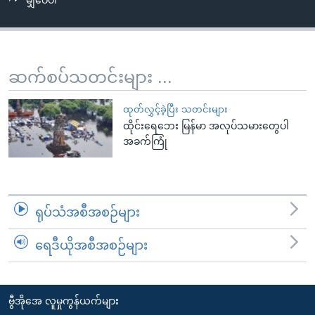
မျှဝေပါ
အ
သုတပဒေသာ အင်္ဂလိပ်စာ
ညွန်း
Learning English
စာမျက်နှာ
သို့
ဗွီအိုအေ လူမှုကွန်ယက်များ
ဆက်စပ်သတင်းများ ...
ကျော်
ကြည့်
ထုတ်လွှင့်ခဲ့ပြီး သတင်းများ
ရန်
ထိုင်းရေဘေး မြန်မာ အလုပ်သမားတွေပါ
ဘာသာစကားများ
ရှာဖွေ
အခက်ကြုံ
ရန်
နေရာ
သို့
ရုပ်သံအစီအစဉ်များ
ကျော်
ရန်
ရေဒီယိုအစီအစဉ်များ
ဗွီအိုအေ လူမှုကွန်ယက်များ