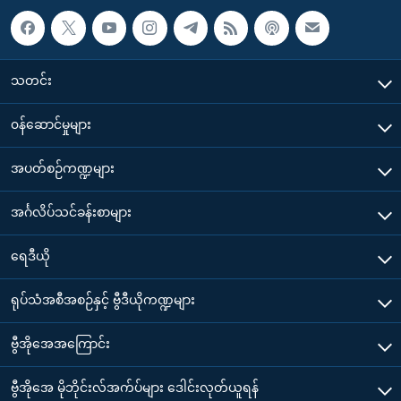
သတင်း
၀န်ဆောင်မှုများ
အပတ်စဉ်ကဏ္ဍများ
အင်္ဂလိပ်သင်ခန်းစာများ
ရေဒီယို
ရုပ်သံအစီအစဉ်နှင့် ဗွီဒီယိုကဏ္ဍများ
ဗွီအိုအေအကြောင်း
ဗွီအိုအေ မိုဘိုင်းလ်အက်ပ်များ ဒေါင်းလုတ်ယူရန်