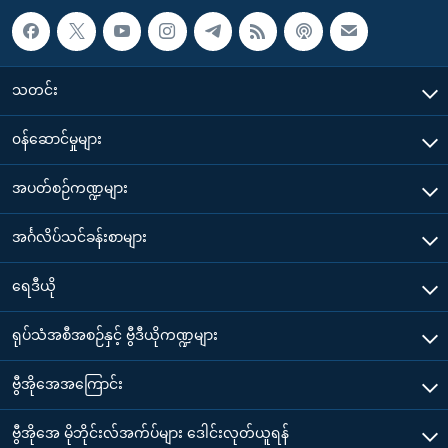
သတင်း
၀န်ဆောင်မှုများ
အပတ်စဉ်ကဏ္ဍများ
အင်္ဂလိပ်သင်ခန်းစာများ
ရေဒီယို
ရုပ်သံအစီအစဉ်နှင့် ဗွီဒီယိုကဏ္ဍများ
ဗွီအိုအေအကြောင်း
ဗွီအိုအေ မိုဘိုင်းလ်အက်ပ်များ ဒေါင်းလုတ်ယူရန်