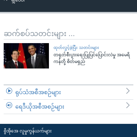
မျှဝေပါ
အ
သုတပဒေသာ အင်္ဂလိပ်စာ
ညွန်း
Learning English
စာမျက်နှာ
သို့
ဗွီအိုအေ လူမှုကွန်ယက်များ
ဆက်စပ်သတင်းများ ...
ကျော်
ကြည့်
ထုတ်လွှင့်ခဲ့ပြီး သတင်းများ
ရန်
တရုတ်စီးပွားရေးပြုပြင်ပြောင်းလဲမှု အမေရိ
ဘာသာစကားများ
ရှာဖွေ
ကန်တို့ စိတ်မရှည်
ရန်
နေရာ
သို့
ရုပ်သံအစီအစဉ်များ
ကျော်
ရန်
ရေဒီယိုအစီအစဉ်များ
ဗွီအိုအေ လူမှုကွန်ယက်များ