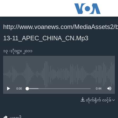
သုံး
ရ
လွယ်ကူ
http://www.voanews.com/MediaAssets2/
မူလစာမျက်နှာ
စေ
13-11_APEC_CHINA_CN.Mp3
မြန်မာ
သည့်
ကမ္ဘာ့သတင်းများ
Link
၁၃ ႏိုဝင္ဘာ၊ ၂၀၁၁
ဗွီဒီယို
နိုင်ငံတကာ
များ
သတင်းလွတ်လပ်ခွင့်
အမေရိကန်
ပင်မ
ရပ်ဝန်းတခု လမ်းတခု အလွန်
တရုတ်
အကြောင်းအရာ
No media source currently available
သို့
အင်္ဂလိပ်စာလေ့လာမယ်
အစ္စရေး-ပါလက်စတိုင်း
0:00
0:44
ကျော်
အပတ်စဉ်ကဏ္ဍများ
အမေရိကန်သုံးအီဒီယံ
ကြည့်
တိုက်ရိုက် လင့်ခ်
ရေဒီယိုနှင့်ရုပ်သံ အချက်အလက်များ
မကြေးမုံရဲ့ အင်္ဂလိပ်စာ
ရေဒီယို
ရန်
ပင်မ
ရေဒီယို/တီဗွီအစီအစဉ်
ရုပ်ရှင်ထဲက အင်္ဂလိပ်စာ
တီဗွီ