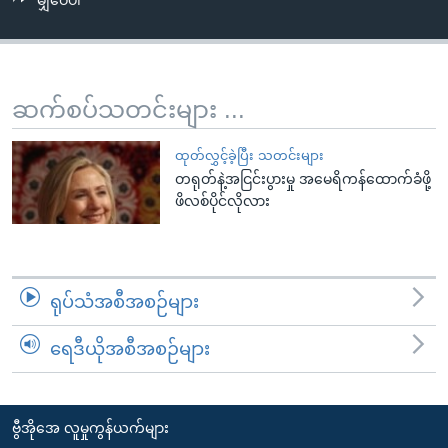
မျှဝေပါ
အ
သုတပဒေသာ အင်္ဂလိပ်စာ
ညွန်း
Learning English
စာမျက်နှာ
သို့
ဗွီအိုအေ လူမှုကွန်ယက်များ
ဆက်စပ်သတင်းများ ...
ကျော်
ကြည့်
ထုတ်လွှင့်ခဲ့ပြီး သတင်းများ
ရန်
တရုတ်နဲ့အငြင်းပွားမှု အမေရိကန်ထောက်ခံဖို့
ဘာသာစကားများ
ရှာဖွေ
ဖိလစ်ပိုင်လိုလား
ရန်
နေရာ
သို့
ရုပ်သံအစီအစဉ်များ
ကျော်
ရန်
ရေဒီယိုအစီအစဉ်များ
ဗွီအိုအေ လူမှုကွန်ယက်များ