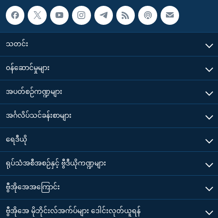
သတင်း
၀န်ဆောင်မှုများ
အပတ်စဉ်ကဏ္ဍများ
အင်္ဂလိပ်သင်ခန်းစာများ
ရေဒီယို
ရုပ်သံအစီအစဉ်နှင့် ဗွီဒီယိုကဏ္ဍများ
ဗွီအိုအေအကြောင်း
ဗွီအိုအေ မိုဘိုင်းလ်အက်ပ်များ ဒေါင်းလုတ်ယူရန်