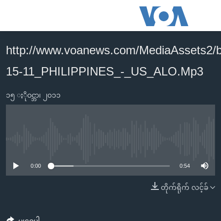
သုံး
ရ
လွယ်ကူ
http://www.voanews.com/MediaAssets2/
မူလစာမျက်နှာ
စေ
15-11_PHILIPPINES_-_US_ALO.Mp3
မြန်မာ
သည့်
ကမ္ဘာ့သတင်းများ
Link
၁၅ ႏိုဝင္ဘာ၊ ၂၀၁၁
ဗွီဒီယို
နိုင်ငံတကာ
များ
သတင်းလွတ်လပ်ခွင့်
အမေရိကန်
ပင်မ
ရပ်ဝန်းတခု လမ်းတခု အလွန်
တရုတ်
အကြောင်းအရာ
No media source currently available
သို့
အင်္ဂလိပ်စာလေ့လာမယ်
အစ္စရေး-ပါလက်စတိုင်း
0:00
0:54
ကျော်
အပတ်စဉ်ကဏ္ဍများ
အမေရိကန်သုံးအီဒီယံ
ကြည့်
တိုက်ရိုက် လင့်ခ်
ရေဒီယိုနှင့်ရုပ်သံ အချက်အလက်များ
မကြေးမုံရဲ့ အင်္ဂလိပ်စာ
ရေဒီယို
ရန်
ပင်မ
ရေဒီယို/တီဗွီအစီအစဉ်
ရုပ်ရှင်ထဲက အင်္ဂလိပ်စာ
တီဗွီ