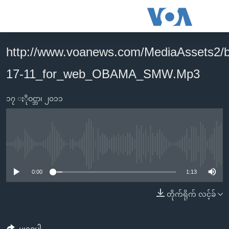
သုံး
ရ
လွယ်ကူ
http://www.voanews.com/MediaAssets2/
မူလစာမျက်နှာ
စေ
17-11_for_web_OBAMA_SMW.Mp3
မြန်မာ
သည့်
ကမ္ဘာ့သတင်းများ
Link
၁၇ ႏိုဝင္ဘာ၊ ၂၀၁၁
ဗွီဒီယို
နိုင်ငံတကာ
များ
သတင်းလွတ်လပ်ခွင့်
အမေရိကန်
ပင်မ
ရပ်ဝန်းတခု လမ်းတခု အလွန်
တရုတ်
အကြောင်းအရာ
No media source currently available
သို့
အင်္ဂလိပ်စာလေ့လာမယ်
အစ္စရေး-ပါလက်စတိုင်း
0:00
1:13
ကျော်
အပတ်စဉ်ကဏ္ဍများ
အမေရိကန်သုံးအီဒီယံ
ကြည့်
တိုက်ရိုက် လင့်ခ်
ရေဒီယိုနှင့်ရုပ်သံ အချက်အလက်များ
မကြေးမုံရဲ့ အင်္ဂလိပ်စာ
ရေဒီယို
ရန်
ပင်မ
ရေဒီယို/တီဗွီအစီအစဉ်
ရုပ်ရှင်ထဲက အင်္ဂလိပ်စာ
တီဗွီ