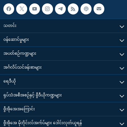
သတင်း
၀န်ဆောင်မှုများ
အပတ်စဉ်ကဏ္ဍများ
အင်္ဂလိပ်သင်ခန်းစာများ
ရေဒီယို
ရုပ်သံအစီအစဉ်နှင့် ဗွီဒီယိုကဏ္ဍများ
ဗွီအိုအေအကြောင်း
ဗွီအိုအေ မိုဘိုင်းလ်အက်ပ်များ ဒေါင်းလုတ်ယူရန်