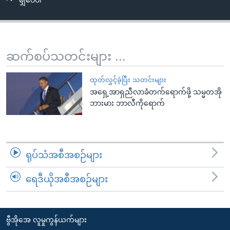
မျှဝေပါ
အ
သုတပဒေသာ အင်္ဂလိပ်စာ
ညွန်း
Learning English
စာမျက်နှာ
သို့
ဗွီအိုအေ လူမှုကွန်ယက်များ
ဆက်စပ်သတင်းများ ...
ကျော်
ကြည့်
ထုတ်လွှင့်ခဲ့ပြီး သတင်းများ
ရန်
အရှေ့အာရှညီလာခံတက်ရောက်ဖို့ သမ္မတအို
ဘာသာစကားများ
ရှာဖွေ
ဘားမား ဘာလီကိုရောက်
ရန်
နေရာ
သို့
ရုပ်သံအစီအစဉ်များ
ကျော်
ရန်
ရေဒီယိုအစီအစဉ်များ
ဗွီအိုအေ လူမှုကွန်ယက်များ