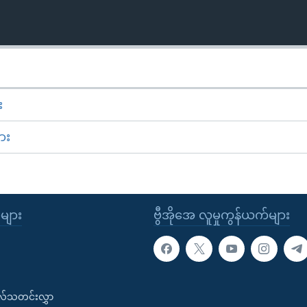
း
ား
ုများ
ဗွီအိုအေ လူမှုကွန်ယက်များ
းလ်သတင်းလွှာ