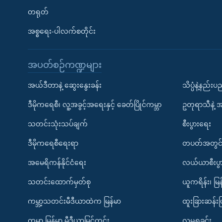
တရုတ်
အစ္စရေး-ပါလက်စတိုင်း
အပတ်စဉ်ကဏ္ဍများ
အယ်ဒီတာနဲ့ ဆွေးနွေးခန်း
သိပ္ပံနဲ့နည်း
ဒီမိုကရေစီ၊ လူ့အခွင့်အရေးနှင့် ခေတ်ပြိုင်ကမ္ဘာ
ဥတုရာသီနဲ့ 
သတင်းသုံးသပ်ချက်
စီးပွားရေး
ဒီမိုကရေစီရေးရာ
တပတ်အတွင်
အမေရိကန်နိုင်ငံရေး
လယ်ယာစီးပွ
သတင်းထောက်မှတ်စု
ယူကရိန်း၊ မြန
ကမ္ဘာ့သတင်းမီဒီယာထဲက မြန်မာ
ထူးခြားဆန်း
ကမ္ဘာ့ မြန်မာ့ မီဒီယာမြင်ကွင်း
လူမှုရှုခင်း