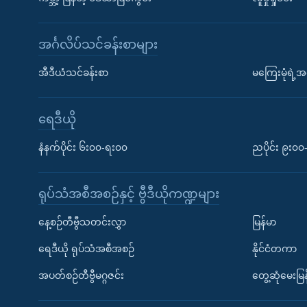
အင်္ဂလိပ်သင်ခန်းစာများ
အီဒီယံသင်ခန်းစာ
မကြေးမုံရဲ့အင
ရေဒီယို
နံနက်ပိုင်း ၆း၀၀-ရး၀၀
ညပိုင်း ၉း၀
ရုပ်သံအစီအစဉ်နှင့် ဗွီဒီယိုကဏ္ဍများ
နေ့စဉ်တီဗွီသတင်းလွှာ
မြန်မာ
ရေဒီယို ရုပ်သံအစီအစဉ်
နိုင်ငံတကာ
အပတ်စဉ်တီဗွီမဂ္ဂဇင်း
တွေ့ဆုံမေးမြန