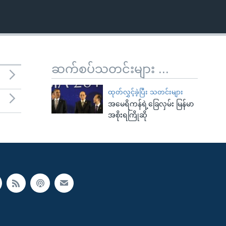
ဆက်စပ်သတင်းများ ...
ထုတ်လွှင့်ခဲ့ပြီး သတင်းများ
အမေရိကန်ရဲ့ခြေလှမ်း မြန်မာ
အစိုးရကြိုဆို