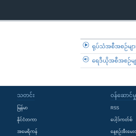
သုတပဒေသာ အင်္ဂလိပ်စာ
အ
ညွန်း
စာမျက်နှာ
သို့
ကျော်
ကြည့်
ရုပ်သံအစီအစဉ်မျာ
ရန်
ရှာဖွေ
ရေဒီယိုအစီအစဉ်မျ
ရန်
နေရာ
သို့
ကျော်
သတင်း
၀န်ဆောင်မှ
ရန်
မြန်မာ
RSS
နိုင်ငံတကာ
ပေါ့ဒ်ကတ်စ်
အမေရိကန်
နေ့စဉ်အီးမေ