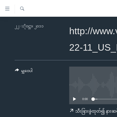
သုံး
ရ
ရှာဖွေ
လွယ်ကူ
မူလစာမျက်နှာ
၂၂ ႏိုဝင္ဘာ၊ ၂၀၁၁
ရ
http://www
စေ
မြန်မာ
လာ
သည့်
ဒ်
ကမ္ဘာ့သတင်းများ
22-11_US_
Link
ဗွီဒီယို
နိုင်ငံတကာ
များ
သတင်းလွတ်လပ်ခွင့်
အမေရိကန်
ပင်မ
ရပ်ဝန်းတခု လမ်းတခု အလွန်
တရုတ်
မျှဝေပါ
အကြောင်းအရာ
အင်္ဂလိပ်စာလေ့လာမယ်
အစ္စရေး-ပါလက်စတိုင်း
သို့
အပတ်စဉ်ကဏ္ဍများ
အမေရိကန်သုံးအီဒီယံ
ကျော်
ကြည့်
ရေဒီယိုနှင့်ရုပ်သံ အချက်အလက်များ
မကြေးမုံရဲ့ အင်္ဂလိပ်စာ
ရေဒီယို
0:00
ရန်
ရေဒီယို/တီဗွီအစီအစဉ်
ရုပ်ရှင်ထဲက အင်္ဂလိပ်စာ
တီဗွီ
သီးခြားခွဲထုတ်၍ နားဆင
ပင်မ