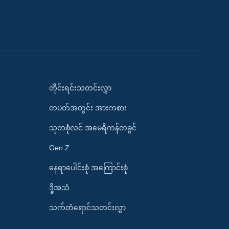
တိုင်းရင်းသတင်းလွှာ
တပတ်အတွင်း အားကစား
သုတစုံလင် အမေရိကန်တခွင်
Gen Z
နေရာပေါင်းစုံ အကြောင်းစုံ
ဒို့အသံ
သက်တံရောင်သတင်းလွှာ