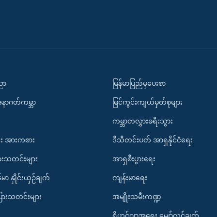
ပညာ
မြန်မာပြည်မှပေးစာ
အနာဂတ်ကမ္ဘာ
မြင်ကွင်းကျယ်မှတ်စုများ
ကမ္ဘာတလွှားခရီးသွား
း အားကစား
ဒီသီတင်းပတ် အာရှနိုင်ငံရေး
ားသတင်းများ
အာရှစီးပွားရေး
်မာ နှိုင်းယှဉ်ချက်
ကျန်းမာရေး
ပြားသတင်းများ
အမျိုးသမီးကဏ္ဍ
ရိုဟင်ဂျာအရေး မျှော်လင့်ချက်