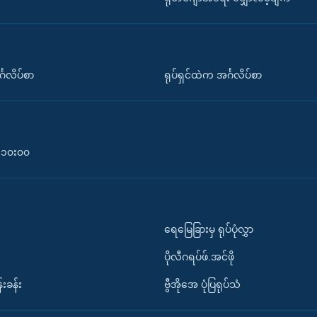
်္ဂလိပ်စာ
ရုပ်ရှင်ထဲက အင်္ဂလိပ်စာ
၀-၁၀း၀၀
ရေမြေခြားမှ ရုပ်ပုံလွှာ
ပိုလီဂရပ်ဖ်.အင်ဖို
်းခန်း
ဗွီအိုအေ ပုံပြရုပ်သံ