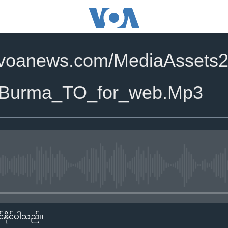
.voanews.com/MediaAssets2
Burma_TO_for_web.Mp3
No media source currently availa
်နိုင်ပါသည်။