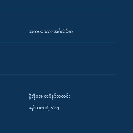
သုတပဒေသာ အင်္ဂလိပ်စာ
ဗွီအိုအေ တမိနစ်သတင်း
နော်သဇင်ရဲ့ Vlog